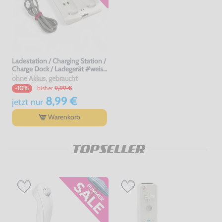
Ladestation / Charging Station /
Charge Dock / Ladegerät #weiss
[Hama]
ohne Akkus, gebraucht
bisher
9,99 €
-10%
8,99 €
jetzt
nur
Warenkorb
TOPSELLER