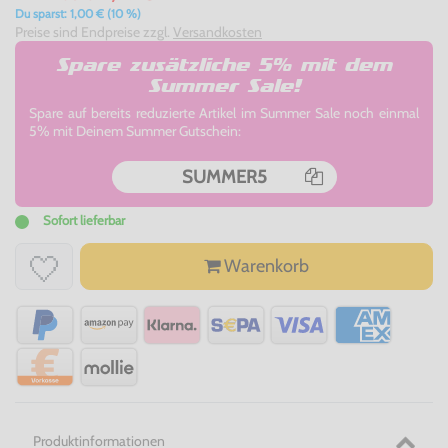
Du sparst: 1,00 € (10 %)
Preise sind Endpreise zzgl.
Versandkosten
Spare zusätzliche 5% mit dem
Summer Sale!
Spare auf bereits reduzierte Artikel im Summer Sale noch einmal
5% mit Deinem Summer Gutschein:
SUMMER5
Sofort lieferbar
Warenkorb
Produktinformationen