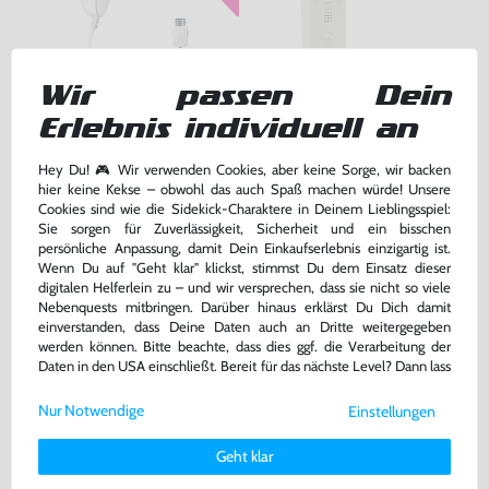
Wir passen Dein
Erlebnis individuell an
Original Nunchuk Controller
Original Remote Controller
#weiß RVL-004 [Nintendo]
#weiß RVL-003 [Nintendo]
sehr guter Zustand, gebraucht
gebraucht
Hey Du! 🎮 Wir verwenden Cookies, aber keine Sorge, wir backen
hier keine Kekse – obwohl das auch Spaß machen würde! Unsere
bisher
10,99 €
-20%
Cookies sind wie die Sidekick-Charaktere in Deinem Lieblingsspiel:
8,79 €
22,99 €
jetzt
nur
nur
Sie sorgen für Zuverlässigkeit, Sicherheit und ein bisschen
persönliche Anpassung, damit Dein Einkaufserlebnis einzigartig ist.
Warenkorb
Warenkorb
Wenn Du auf "Geht klar" klickst, stimmst Du dem Einsatz dieser
digitalen Helferlein zu – und wir versprechen, dass sie nicht so viele
Nebenquests mitbringen. Darüber hinaus erklärst Du Dich damit
einverstanden, dass Deine Daten auch an Dritte weitergegeben
werden können. Bitte beachte, dass dies ggf. die Verarbeitung der
Daten in den USA einschließt. Bereit für das nächste Level? Dann lass
uns gemeinsam weiterziehen! 🚀
Nur Notwendige
Einstellungen
Weitere Informationen zu den von uns verwendeten Cookies und
Deinen Rechten als Nutzer findest Du in unserer
Daten­schutz­
Geht klar
erklärung
und unserem
Impressum
.