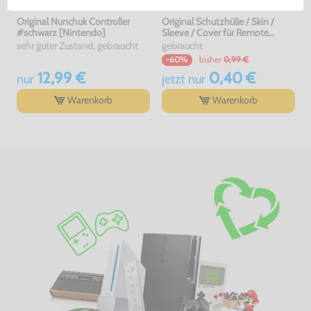
Original Nunchuk Controller
Original Schutzhülle / Skin /
#schwarz [Nintendo]
Sleeve / Cover für Remote
#transp.
sehr guter Zustand, gebraucht
gebraucht
bisher
0,99 €
-60%
12,99 €
0,40 €
nur
jetzt
nur
Warenkorb
Warenkorb