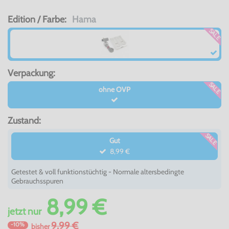
Edition / Farbe:
Hama
SALE
Verpackung:
SALE
ohne OVP
Zustand:
SALE
Gut
8,99 €
Getestet & voll funktionstüchtig - Normale altersbedingte
Gebrauchsspuren
8,99 €
jetzt
nur
9,99 €
-10%
bisher