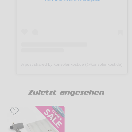
A post shared by konsolenkost.de (@konsolenkost.de)
Zuletzt angesehen