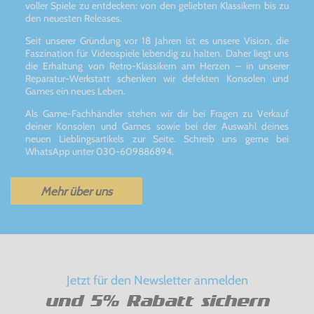
voller Spiele zu entdecken: von den geliebten Klassikern bis zu
den neuesten Releases.
Seit unserer Gründung vor 18 Jahren ist es unsere Vision, die
Faszination für Videospiele lebendig zu halten. Daher liegt uns
die Erhaltung von Retro-Klassikern am Herzen – in unserer
Reparatur-Werkstatt schenken wir defekten Konsolen und
Games ein neues Leben.
Als Game-Fachhändler stehen wir dir bei Fragen zu Verkauf
deiner Konsolen und Games sowie bei der Auswahl deines
neuen Lieblingsartikels zur Seite. Schreib uns gerne bei
WhatsApp unter 030-609886894.
Mehr über uns
Jetzt für den Newsletter anmelden
und 5% Rabatt sichern