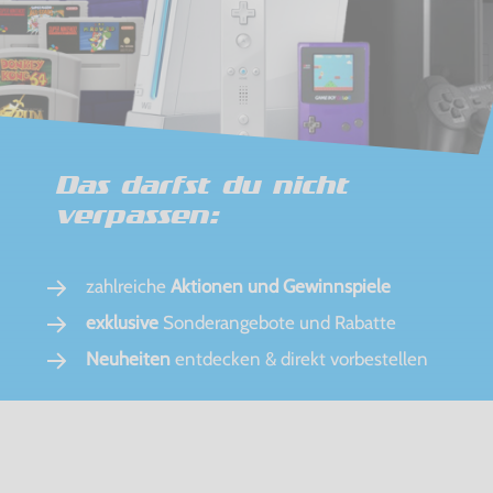
Das darfst du nicht
verpassen:
zahlreiche
Aktionen und Gewinnspiele
exklusive
Sonderangebote und Rabatte
Neuheiten
entdecken & direkt vorbestellen