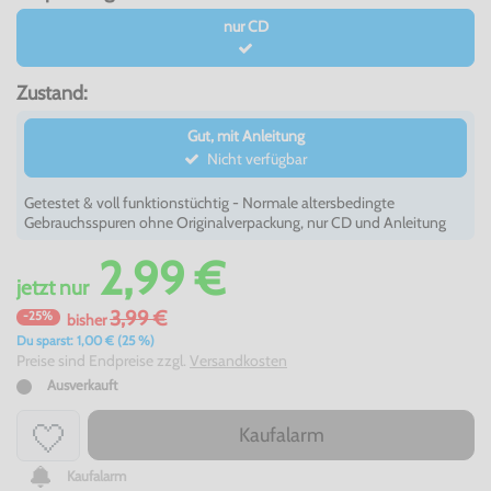
nur CD
Zustand:
Gut, mit Anleitung
Nicht verfügbar
Getestet & voll funktionstüchtig - Normale altersbedingte
Gebrauchsspuren ohne Originalverpackung, nur CD und Anleitung
2,99 €
jetzt
nur
3,99 €
-25%
bisher
Du sparst: 1,00 € (25 %)
Preise sind Endpreise zzgl.
Versandkosten
Ausverkauft
Kaufalarm
Kaufalarm