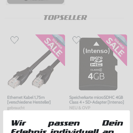
TOPSELLER
Ethernet Kabel 1,75m
Speicherkarte microSDHC 4GB
[verschiedene Hersteller]
Class 4 + SD-Adapter [Intenso]
gebraucht
NEU & OVP
bisher
1,99 €
bisher
5,00 €
-80%
-10%
0,40 €
4,50 €
jetzt
nur
jetzt
nur
Wir passen Dein
Warenkorb
Warenkorb
Erlebnis individuell an