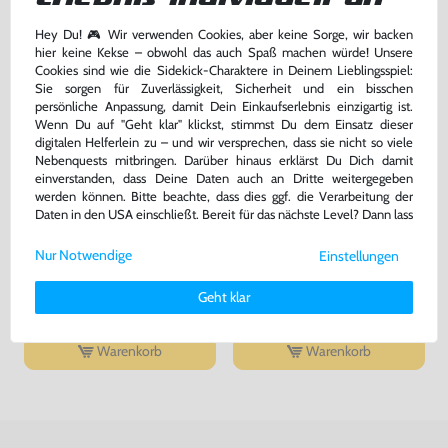
Hey Du! 🎮 Wir verwenden Cookies, aber keine Sorge, wir backen
hier keine Kekse – obwohl das auch Spaß machen würde! Unsere
Cookies sind wie die Sidekick-Charaktere in Deinem Lieblingsspiel:
Sie sorgen für Zuverlässigkeit, Sicherheit und ein bisschen
persönliche Anpassung, damit Dein Einkaufserlebnis einzigartig ist.
Wenn Du auf "Geht klar" klickst, stimmst Du dem Einsatz dieser
digitalen Helferlein zu – und wir versprechen, dass sie nicht so viele
Nebenquests mitbringen. Darüber hinaus erklärst Du Dich damit
einverstanden, dass Deine Daten auch an Dritte weitergegeben
werden können. Bitte beachte, dass dies ggf. die Verarbeitung der
Daten in den USA einschließt. Bereit für das nächste Level? Dann lass
uns gemeinsam weiterziehen! 🚀
Sid Meier's Civilization 5
MAGIX Game control
Nur Notwendige
Einstellungen
Weitere Informationen zu den von uns verwendeten Cookies und
mit OVP, gebraucht
FRA Version, NEU & OVP
Deinen Rechten als Nutzer findest Du in unserer
Daten­schutz­
bisher
9,99 €
bisher
1,99 €
-50%
-85%
Geht klar
erklärung
und unserem
Impressum
.
5,00 €
0,30 €
jetzt
nur
jetzt
nur
Warenkorb
Warenkorb