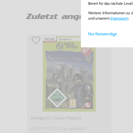
Bereit für das nächste Leve
Weitere Informationen zu 
Zuletzt angesehen
und unserem
Impressum
.
Nur Notwendige
Stronghold 2 [Green Pepper]
mit OVP / DVD Case, gebraucht