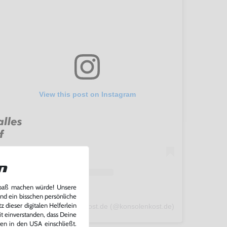
View this post on Instagram
n
Spaß machen würde! Unsere
und ein bisschen persönliche
 dieser digitalen Helferlein
A post shared by konsolenkost.de (@konsolenkost.de)
it einverstanden, dass Deine
ten in den USA einschließt.