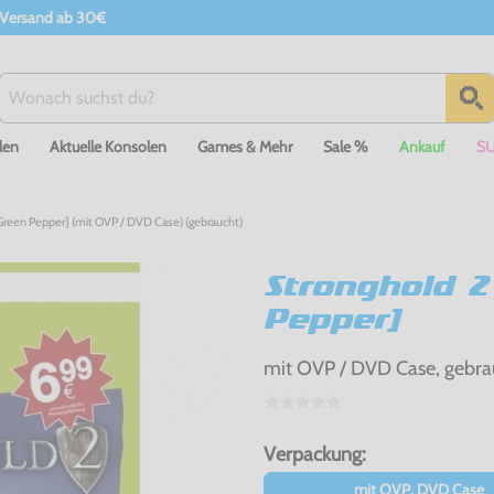
 Versand ab 30€
len
Aktuelle Konsolen
Games & Mehr
Sale %
Ankauf
S
Green Pepper] (mit OVP / DVD Case) (gebraucht)
Stronghold 2
Pepper]
mit OVP / DVD Case, gebra
Verpackung:
mit OVP, DVD Case