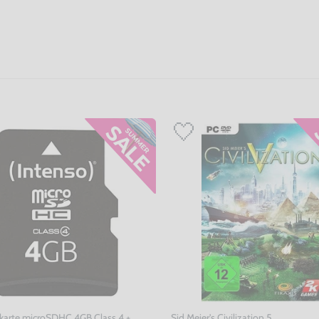
karte microSDHC 4GB Class 4 +
Sid Meier's Civilization 5