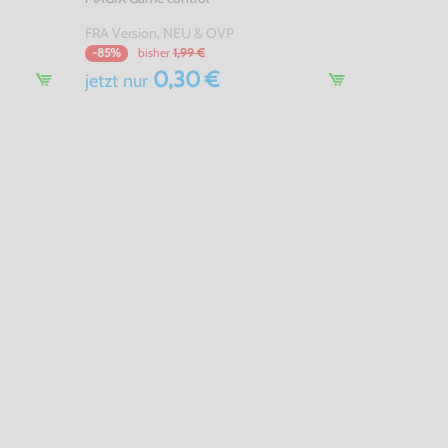
FRA Version, NEU & OVP
bisher
1,99 €
-85%
0,30 €
jetzt
nur