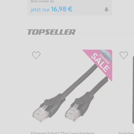
Bald wieder da
16,98 €
jetzt
nur
TOPSELLER
Ethernet Kabel 1,75m [verschiedene
Speicher