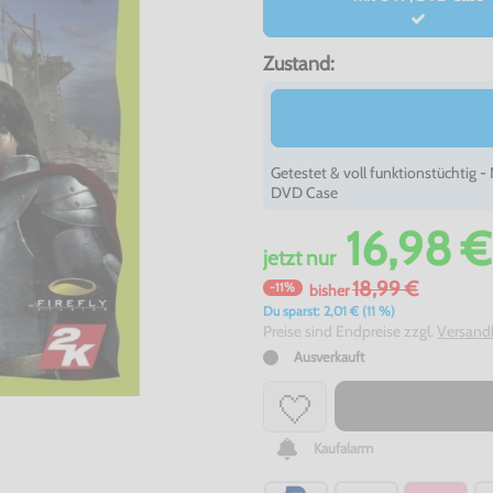
Zustand:
Getestet & voll funktionstüchtig 
DVD Case
16,98 €
jetzt
nur
18,99 €
-11%
bisher
Du sparst: 2,01 € (11 %)
Preise sind Endpreise zzgl.
Versand
Ausverkauft
Kaufalarm