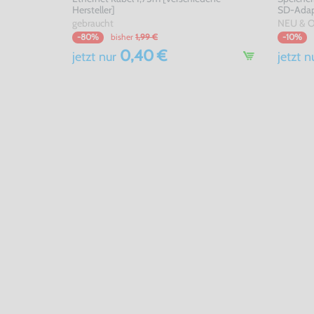
Hersteller]
SD-Adap
gebraucht
NEU & 
bisher
1,99 €
-80%
-10%
0,40 €
jetzt
nur
jetzt
n