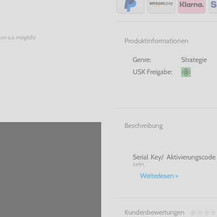
num o.ä. möglich)
Produktinformationen
Genre:
Strategie
USK Freigabe:
Beschreibung
Serial Key/ Aktivierungscod
sein.
Weiterlesen >
Kundenbewertungen