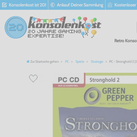
Konsolenkost ist 20!
Ankauf Deiner Sammlung
Kostenloser
Retro Konso
Zur Startseite gehen
PC
Spiele
Strategie
PC - Stronghold 2 [