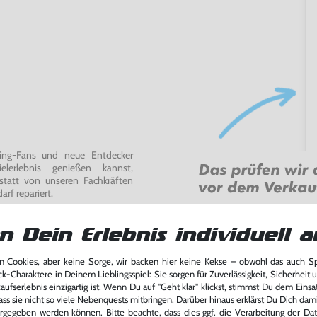
ming-Fans und neue Entdecker
lerlebnis genießen kannst,
tatt von unseren Fachkräften
arf repariert.
fst oder verkaufst, trägst du
 Games zu verlängern und damit
n Dein Erlebnis individuell a
.
 Cookies, aber keine Sorge, wir backen hier keine Kekse – obwohl das auch 
ck-Charaktere in Deinem Lieblingsspiel: Sie sorgen für Zuverlässigkeit, Sicherheit 
ufserlebnis einzigartig ist. Wenn Du auf "Geht klar" klickst, stimmst Du dem Einsatz
ass sie nicht so viele Nebenquests mitbringen. Darüber hinaus erklärst Du Dich dam
rgegeben werden können. Bitte beachte, dass dies ggf. die Verarbeitung der Da