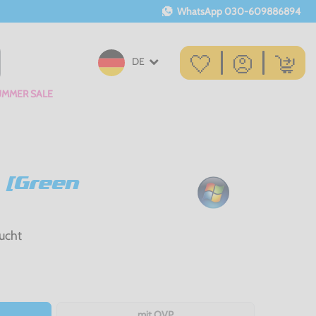
WhatsApp
030-609886894
DE
UMMER SALE
 [Green
ucht
mit OVP