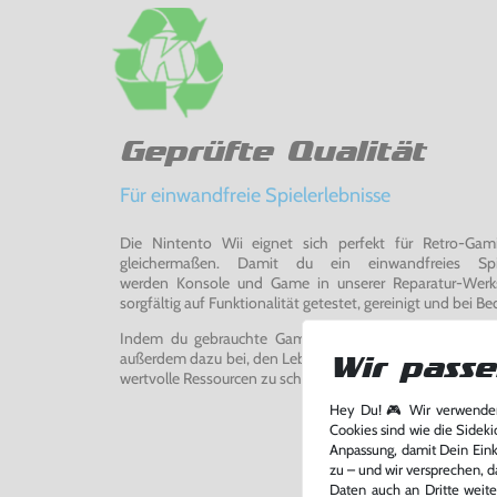
Geprüfte Qualität
Für einwandfreie Spielerlebnisse
Die Nintento Wii eignet sich perfekt für Retro-Ga
gleichermaßen. Damit du ein einwandfreies Spie
werden Konsole und Game in unserer Reparatur-Werks
sorgfältig auf Funktionalität getestet, gereinigt und bei Bed
Indem du gebrauchte Games und Konsolen bei uns kau
außerdem dazu bei, den Lebenszyklus von Konsolen und
Wir passe
wertvolle Ressourcen zu schonen und Abfall zu vermeiden
Hey Du! 🎮 Wir verwenden
Cookies sind wie die Sideki
Anpassung, damit Dein Einka
zu – und wir versprechen, d
Daten auch an Dritte weite