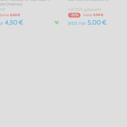
ter [Intenso]
OVP
mit OVP, gebraucht
bisher
5,00 €
bisher
9,99 €
-50%
4,50 €
5,00 €
ur
jetzt
nur