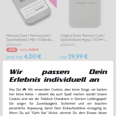
Memory Card / Memorycard /
Original Sony Memory Card /
Speicherkarte 1 MB / 15 Blocks
Speicherkarte #grau / SCPH-
[verschiedene Farben &
1020
gebraucht
gebraucht
Hersteller]
bisher
5,00 €
-20%
4,00 €
29,99 €
jetzt
nur
nur
Warenkorb
Warenkorb
Wir passen Dein
Erlebnis individuell an
Hey Du! 🎮 Wir verwenden Cookies, aber keine Sorge, wir backen
hier keine Kekse – obwohl das auch Spaß machen würde! Unsere
Cookies sind wie die Sidekick-Charaktere in Deinem Lieblingsspiel:
Sie sorgen für Zuverlässigkeit, Sicherheit und ein bisschen
persönliche Anpassung, damit Dein Einkaufserlebnis einzigartig ist.
Wenn Du auf "Geht klar" klickst, stimmst Du dem Einsatz dieser