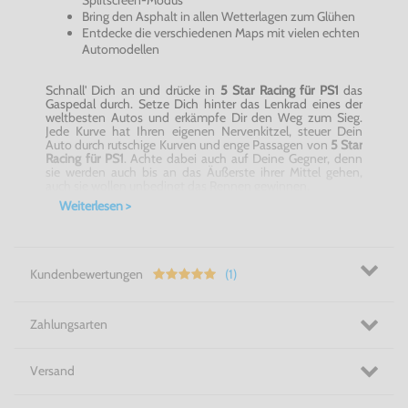
Bring den Asphalt in allen Wetterlagen zum Glühen
Entdecke die verschiedenen
Maps
mit vielen echten
Automodellen
Schnall' Dich an und drücke in
5 Star
Racing
für PS1
das
Gaspedal durch. Setze Dich hinter das Lenkrad eines der
weltbesten Autos und erkämpfe Dir den Weg zum Sieg.
Jede Kurve hat Ihren eigenen Nervenkitzel, steuer Dein
Auto durch rutschige Kurven und enge Passagen von
5 Star
Racing
für PS1
. Achte dabei auch auf Deine Gegner, denn
sie werden auch bis an das Äußerste ihrer Mittel gehen,
auch sie wollen unbedingt das Rennen gewinnen.
Weiterlesen >
Schnall' Dich besser an! - 5 Star
Racing
für PS1
Kundenbewertungen
(1)
Zahlungsarten
Versand