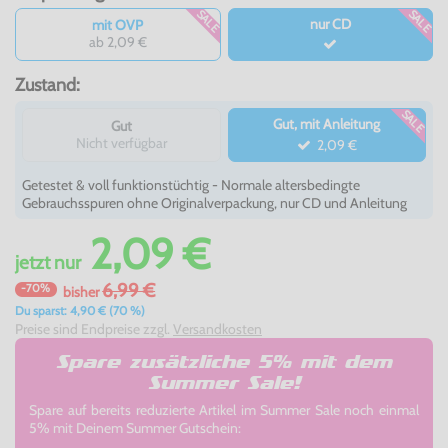
SALE
SALE
nur CD
mit OVP
ab 2,09 €
Zustand:
SALE
Gut, mit Anleitung
Gut
Nicht verfügbar
2,09 €
Getestet & voll funktionstüchtig - Normale altersbedingte
Gebrauchsspuren ohne Originalverpackung, nur CD und Anleitung
2,09 €
jetzt
nur
6,99 €
-70%
bisher
Du sparst: 4,90 € (70 %)
Preise sind Endpreise zzgl.
Versandkosten
Spare zusätzliche 5% mit dem
Summer Sale!
Spare auf bereits reduzierte Artikel im Summer Sale noch einmal
5% mit Deinem Summer Gutschein: