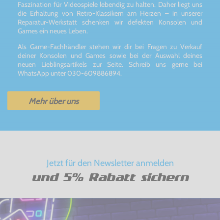
Faszination für Videospiele lebendig zu halten. Daher liegt uns
die Erhaltung von Retro-Klassikern am Herzen – in unserer
Reparatur-Werkstatt schenken wir defekten Konsolen und
Games ein neues Leben.
Als Game-Fachhändler stehen wir dir bei Fragen zu Verkauf
deiner Konsolen und Games sowie bei der Auswahl deines
neuen Lieblingsartikels zur Seite. Schreib uns gerne bei
WhatsApp unter 030-609886894.
Mehr über uns
Jetzt für den Newsletter anmelden
und 5% Rabatt sichern