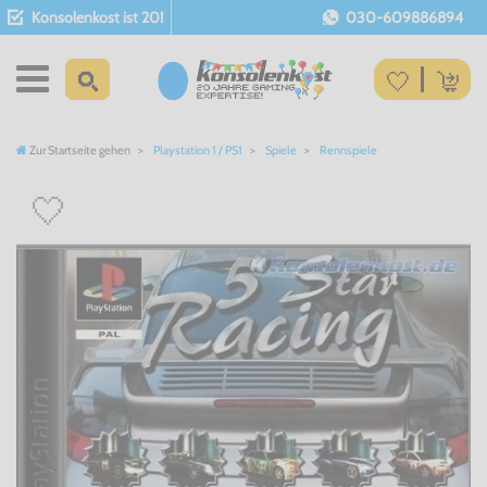
Konsolenkost ist 20!
030-609886894
Zur Startseite gehen
Playstation 1 / PS1
Spiele
Rennspiele