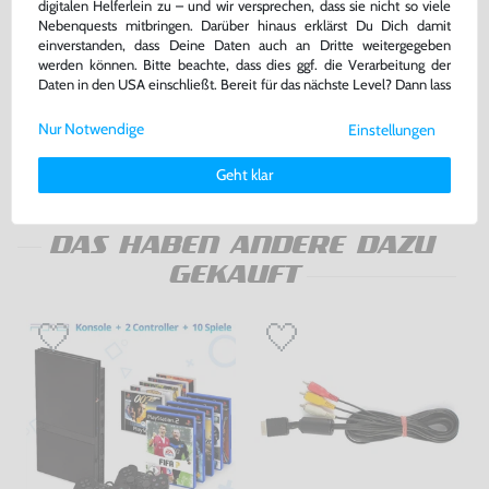
digitalen Helferlein zu – und wir versprechen, dass sie nicht so viele
Nebenquests mitbringen. Darüber hinaus erklärst Du Dich damit
einverstanden, dass Deine Daten auch an Dritte weitergegeben
Konsole + Original Controller +
Zubehör Set: AV Cinchkabel &
werden können. Bitte beachte, dass dies ggf. die Verarbeitung der
Zubehör
Netzkabel
Daten in den USA einschließt. Bereit für das nächste Level? Dann lass
sehr guter Zustand, gebraucht
gebraucht
uns gemeinsam weiterziehen! 🚀
Nur Notwendige
Einstellungen
139,99 €
7,99 €
nur
nur
Weitere Informationen zu den von uns verwendeten Cookies und
Deinen Rechten als Nutzer findest Du in unserer
Daten­schutz­
Warenkorb
Warenkorb
Geht klar
erklärung
und unserem
Impressum
.
DAS HABEN ANDERE DAZU
GEKAUFT