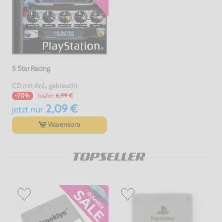
5 Star Racing
CD mit Anl., gebraucht
bisher
6,99 €
-70%
2,09 €
jetzt
nur
Warenkorb
TOPSELLER