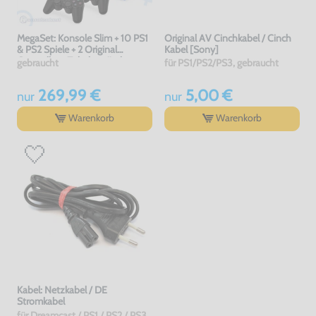
MegaSet: Konsole Slim + 10 PS1
Original AV Cinchkabel / Cinch
& PS2 Spiele + 2 Original
Kabel [Sony]
Controller + Zubehör #schwarz
gebraucht
für PS1/PS2/PS3, gebraucht
269,99 €
5,00 €
nur
nur
Warenkorb
Warenkorb
Kabel: Netzkabel / DE
Stromkabel
für Dreamcast / PS1 / PS2 / PS3 / PS4 / Saturn / Xbox / 3DO, gebraucht