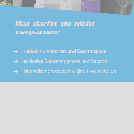
Das darfst du nicht
verpassen:
zahlreiche
Aktionen und Gewinnspiele
exklusive
Sonderangebote und Rabatte
Neuheiten
entdecken & direkt vorbestellen