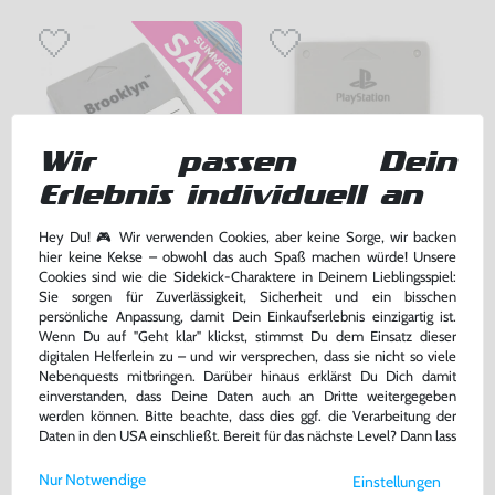
Wir passen Dein
Erlebnis individuell an
Hey Du! 🎮 Wir verwenden Cookies, aber keine Sorge, wir backen
Memory Card / Memorycard /
Original Sony Memory Card /
hier keine Kekse – obwohl das auch Spaß machen würde! Unsere
Speicherkarte 1 MB / 15 Blocks
Speicherkarte #grau / SCPH-
Cookies sind wie die Sidekick-Charaktere in Deinem Lieblingsspiel:
[verschiedene Farben &
1020
gebraucht
gebraucht
Sie sorgen für Zuverlässigkeit, Sicherheit und ein bisschen
Hersteller]
bisher
5,00 €
persönliche Anpassung, damit Dein Einkaufserlebnis einzigartig ist.
-20%
Wenn Du auf "Geht klar" klickst, stimmst Du dem Einsatz dieser
4,00 €
29,99 €
jetzt
nur
nur
digitalen Helferlein zu – und wir versprechen, dass sie nicht so viele
Nebenquests mitbringen. Darüber hinaus erklärst Du Dich damit
Warenkorb
Warenkorb
einverstanden, dass Deine Daten auch an Dritte weitergegeben
werden können. Bitte beachte, dass dies ggf. die Verarbeitung der
Daten in den USA einschließt. Bereit für das nächste Level? Dann lass
uns gemeinsam weiterziehen! 🚀
Nur Notwendige
Einstellungen
Weitere Informationen zu den von uns verwendeten Cookies und