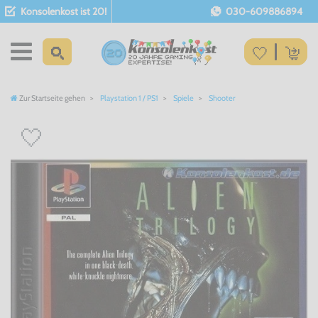
Konsolenkost ist 20!
030-609886894
Zur Startseite gehen
Playstation 1 / PS1
Spiele
Shooter