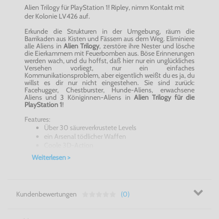
Alien Trilogy
für PlayStation 1! Ripley, nimm Kontakt mit
der Kolonie LV426 auf.
Erkunde die Strukturen in der Umgebung, räum die
Barrikaden aus Kisten und Fässern aus dem Weg. Eliminiere
alle Aliens in
Alien Trilogy
, zerstöre ihre Nester und lösche
die Eierkammern mit Feuerbomben aus. Böse Erinnerungen
werden wach, und du hoffst, daß hier nur ein unglückliches
Versehen vorliegt, nur ein einfaches
Kommunikationsproblem, aber eigentlich weißt du es ja, du
willst es dir nur nicht eingestehen. Sie sind zurück:
Facehugger, Chestburster, Hunde-Aliens, erwachsene
Aliens und 3 Königinnen-Aliens in
Alien Trilogy für die
PlayStation 1
!
Features:
Über 30 säureverkrustete Levels
ein Arsenal tödlicher Waffen
Coole 3D-Action
Weiterlesen >
Alien Trilogy für die Playstation 1! Finde die Königin und
eliminiere sie...was auch geschieht, du musst die Königin
eliminieren!
Kundenbewertungen
(0)