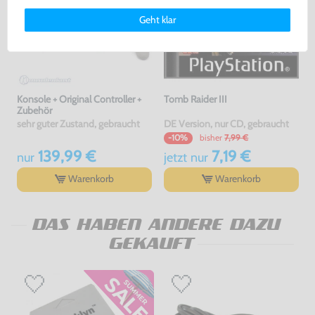
Deinen Rechten als Nutzer findest Du in unserer
Daten­schutz­
Geht klar
erklärung
und unserem
Impressum
.
Konsole + Original Controller +
Tomb Raider III
Zubehör
sehr guter Zustand, gebraucht
DE Version, nur CD, gebraucht
bisher
7,99 €
-10%
139,99 €
7,19 €
nur
jetzt
nur
Warenkorb
Warenkorb
DAS HABEN ANDERE DAZU
GEKAUFT