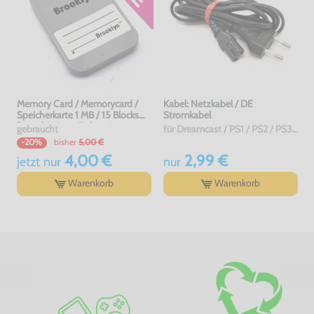
Memory Card / Memorycard /
Kabel: Netzkabel / DE
Speicherkarte 1 MB / 15 Blocks
Stromkabel
[verschiedene Farben &
gebraucht
für Dreamcast / PS1 / PS2 / PS3 / PS4 / Saturn / Xbox / 3DO, gebraucht
Hersteller]
bisher
5,00 €
-20%
4,00 €
2,99 €
jetzt
nur
nur
Warenkorb
Warenkorb