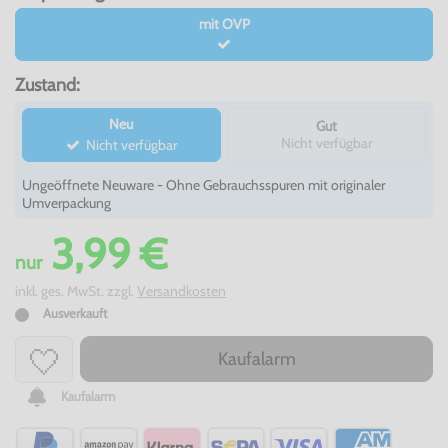
mit OVP
Zustand:
Neu
Gut
Nicht verfügbar
Nicht verfügbar
Ungeöffnete Neuware - Ohne Gebrauchsspuren mit originaler
Umverpackung
3,99 €
nur
inkl. ges. MwSt. zzgl.
Versandkosten
Ausverkauft
Kaufalarm
Kaufalarm