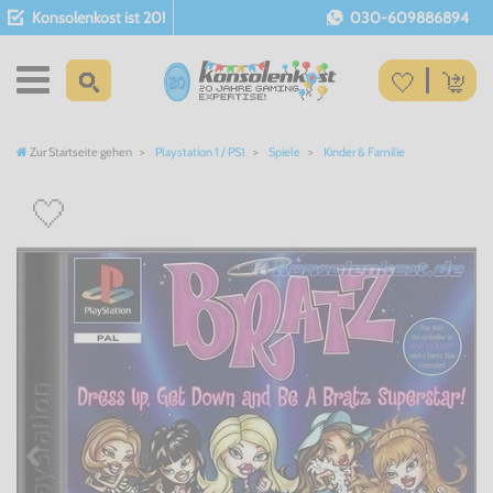
Konsolenkost ist 20!
030-609886894
Zur Startseite gehen
Playstation 1 / PS1
Spiele
Kinder & Familie