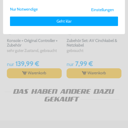
uns gemeinsam weiterziehen! 🚀
Nur Notwendige
Einstellungen
Weitere Informationen zu den von uns verwendeten Cookies und
Deinen Rechten als Nutzer findest Du in unserer
Daten­schutz­
Geht klar
erklärung
und unserem
Impressum
.
Konsole + Original Controller +
Zubehör Set: AV Cinchkabel &
Zubehör
Netzkabel
sehr guter Zustand, gebraucht
gebraucht
139,99 €
7,99 €
nur
nur
Warenkorb
Warenkorb
DAS HABEN ANDERE DAZU
GEKAUFT