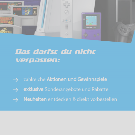
Das darfst du nicht
verpassen:
zahlreiche
Aktionen und Gewinnspiele
exklusive
Sonderangebote und Rabatte
Neuheiten
entdecken & direkt vorbestellen