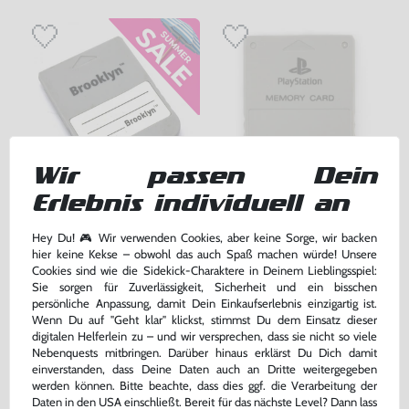
Wir passen Dein
Erlebnis individuell an
Memory Card / Memorycard /
Original Sony Memory Card /
Speicherkarte 1 MB / 15 Blocks
Speicherkarte #grau / SCPH-
Hey Du! 🎮 Wir verwenden Cookies, aber keine Sorge, wir backen
[verschiedene Farben &
1020
gebraucht
gebraucht
hier keine Kekse – obwohl das auch Spaß machen würde! Unsere
Hersteller]
bisher
5,00 €
-20%
Cookies sind wie die Sidekick-Charaktere in Deinem Lieblingsspiel:
4,00 €
29,99 €
jetzt
nur
nur
Sie sorgen für Zuverlässigkeit, Sicherheit und ein bisschen
persönliche Anpassung, damit Dein Einkaufserlebnis einzigartig ist.
Warenkorb
Warenkorb
Wenn Du auf "Geht klar" klickst, stimmst Du dem Einsatz dieser
digitalen Helferlein zu – und wir versprechen, dass sie nicht so viele
Nebenquests mitbringen. Darüber hinaus erklärst Du Dich damit
einverstanden, dass Deine Daten auch an Dritte weitergegeben
werden können. Bitte beachte, dass dies ggf. die Verarbeitung der
Daten in den USA einschließt. Bereit für das nächste Level? Dann lass