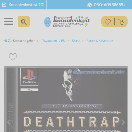
Konsolenkost ist 20!
030-609886894
Zur Startseite gehen
Playstation 1 / PS1
Spiele
Action & Adventure