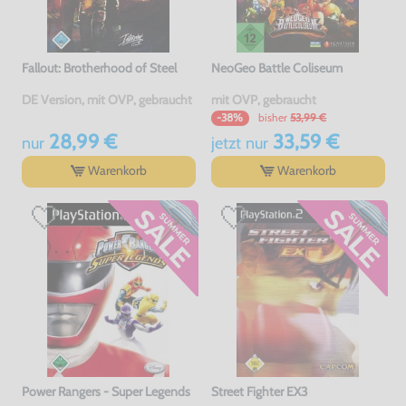
Fallout: Brotherhood of Steel
NeoGeo Battle Coliseum
DE Version, mit OVP, gebraucht
mit OVP, gebraucht
bisher
53,99 €
-38%
28,99 €
33,59 €
nur
jetzt
nur
Warenkorb
Warenkorb
Power Rangers - Super Legends
Street Fighter EX3