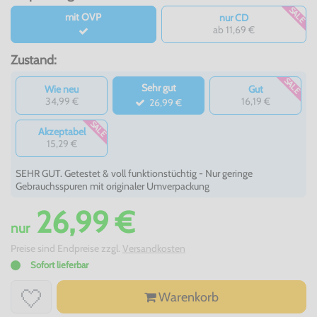
SALE
mit OVP
nur CD
ab 11,69 €
Zustand:
SALE
Sehr gut
Wie neu
Gut
34,99 €
16,19 €
26,99 €
SALE
Akzeptabel
15,29 €
SEHR GUT. Getestet & voll funktionstüchtig - Nur geringe
Gebrauchsspuren mit originaler Umverpackung
26,99 €
nur
Preise sind Endpreise zzgl.
Versandkosten
Sofort lieferbar
Warenkorb