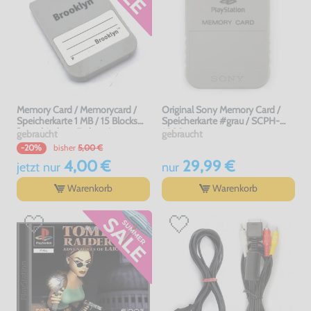
Memory Card / Memorycard /
Original Sony Memory Card /
Speicherkarte 1 MB / 15 Blocks
Speicherkarte #grau / SCPH-
[verschiedene Farben &
1020
gebraucht
gebraucht
Hersteller]
bisher
5,00 €
-20%
4,00 €
29,99 €
jetzt
nur
nur
Warenkorb
Warenkorb