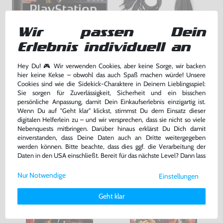
Wir passen Dein
Tomb Raider III
Zubehör Set: AV Cinchkabel &
Netzkabel
Erlebnis individuell an
DE Version, nur CD, gebraucht
gebraucht
bisher
7,99 €
-10%
Hey Du! 🎮 Wir verwenden Cookies, aber keine Sorge, wir backen
7,19 €
7,99 €
jetzt
nur
nur
hier keine Kekse – obwohl das auch Spaß machen würde! Unsere
Cookies sind wie die Sidekick-Charaktere in Deinem Lieblingsspiel:
Warenkorb
Warenkorb
Sie sorgen für Zuverlässigkeit, Sicherheit und ein bisschen
persönliche Anpassung, damit Dein Einkaufserlebnis einzigartig ist.
Wenn Du auf "Geht klar" klickst, stimmst Du dem Einsatz dieser
digitalen Helferlein zu – und wir versprechen, dass sie nicht so viele
DAS HABEN ANDERE DAZU
Nebenquests mitbringen. Darüber hinaus erklärst Du Dich damit
GEKAUFT
einverstanden, dass Deine Daten auch an Dritte weitergegeben
werden können. Bitte beachte, dass dies ggf. die Verarbeitung der
Daten in den USA einschließt. Bereit für das nächste Level? Dann lass
uns gemeinsam weiterziehen! 🚀
Nur Notwendige
Einstellungen
Weitere Informationen zu den von uns verwendeten Cookies und
Deinen Rechten als Nutzer findest Du in unserer
Daten­schutz­
Geht klar
erklärung
und unserem
Impressum
.