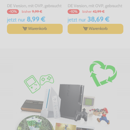
DE Version, mit OVP, gebraucht
DE Version, mit OVP, gebraucht
bisher
9,99 €
bisher
42,99 €
-10%
-10%
8,99 €
38,69 €
jetzt
nur
jetzt
nur
Warenkorb
Warenkorb