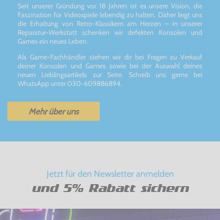
Seit unserer Gründung vor 18 Jahren ist es unsere Vision, die
Faszination für Videospiele lebendig zu halten. Daher liegt uns
die Erhaltung von Retro-Klassikern am Herzen – in unserer
Reparatur-Werkstatt schenken wir defekten Konsolen und
Games ein neues Leben.
Als Game-Fachhändler stehen wir dir bei Fragen zu Verkauf
deiner Konsolen und Games sowie bei der Auswahl deines
neuen Lieblingsartikels zur Seite. Schreib uns gerne bei
WhatsApp unter 030-609886894.
Mehr über uns
Jetzt für den Newsletter anmelden
und 5% Rabatt sichern