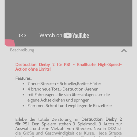
Beschreibung
Destruction
Derby 2 für PS1 - Knallharte High-Speed-
Action ohne Limits!
Features:
7 neue Strecken - Schneller,Breiter,Härter
4 brandneue
Total-Destruction-Arenen
mit Fahrzeugen, die sich überschlagen, um die
eigene Achse drehen und springen
Flammen,Schrott und
wegfliegende
Einzelteile
Erlebe die totale Zerstörung in
Destruction
Derby 2
für PS1
. Den Spielern stehen 3 Spielmodi, 3 Autos zur
Auswahl, und eine Vielzahl von Strecken. Neu in DD2 ist
die Größe und Geschwindigkeit der Kurse. Jede Strecke