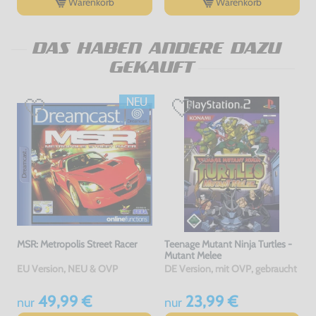
Warenkorb
Warenkorb
DAS HABEN ANDERE DAZU
GEKAUFT
MSR: Metropolis Street Racer
Teenage Mutant Ninja Turtles -
Mutant Melee
EU Version, NEU & OVP
DE Version, mit OVP, gebraucht
49,99 €
23,99 €
nur
nur