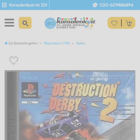
Konsolenkost ist 20!
030-609886894
Zur Startseite gehen
Playstation 1 / PS1
Spiele