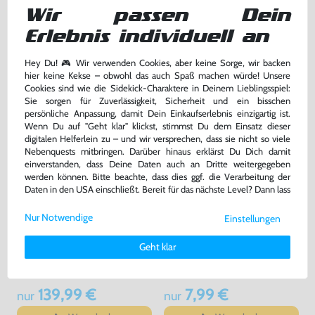
[verschiedene Farben &
1020
gebraucht
gebraucht
Wir passen Dein
Hersteller]
bisher
5,00 €
-20%
Erlebnis individuell an
4,00 €
29,99 €
jetzt
nur
nur
Hey Du! 🎮 Wir verwenden Cookies, aber keine Sorge, wir backen
Warenkorb
Warenkorb
hier keine Kekse – obwohl das auch Spaß machen würde! Unsere
Cookies sind wie die Sidekick-Charaktere in Deinem Lieblingsspiel:
Sie sorgen für Zuverlässigkeit, Sicherheit und ein bisschen
persönliche Anpassung, damit Dein Einkaufserlebnis einzigartig ist.
Wenn Du auf "Geht klar" klickst, stimmst Du dem Einsatz dieser
digitalen Helferlein zu – und wir versprechen, dass sie nicht so viele
Nebenquests mitbringen. Darüber hinaus erklärst Du Dich damit
einverstanden, dass Deine Daten auch an Dritte weitergegeben
werden können. Bitte beachte, dass dies ggf. die Verarbeitung der
Daten in den USA einschließt. Bereit für das nächste Level? Dann lass
uns gemeinsam weiterziehen! 🚀
Nur Notwendige
Einstellungen
Weitere Informationen zu den von uns verwendeten Cookies und
Konsole + Original Controller +
Zubehör Set: AV Cinchkabel &
Deinen Rechten als Nutzer findest Du in unserer
Daten­schutz­
Geht klar
Zubehör
Netzkabel
erklärung
und unserem
Impressum
.
sehr guter Zustand, gebraucht
gebraucht
139,99 €
7,99 €
nur
nur