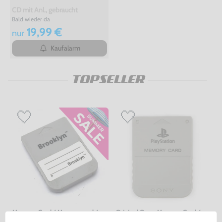
CD mit Anl., gebraucht
Bald wieder da
19,99 €
nur
Kaufalarm
TOPSELLER
Memory Card / Memorycard /
Original Sony Memory Card /
Speicherkarte 1 MB / 15 Blocks
Speicherkarte #grau / SCPH-