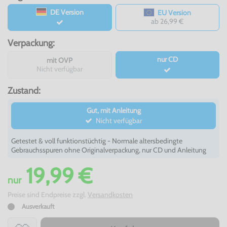
DE Version
EU Version
ab 26,99 €
Verpackung:
nur CD
mit OVP
Nicht verfügbar
Zustand:
Gut, mit Anleitung
Nicht verfügbar
Getestet & voll funktionstüchtig - Normale altersbedingte
Gebrauchsspuren ohne Originalverpackung, nur CD und Anleitung
19,99 €
nur
Preise sind Endpreise zzgl.
Versandkosten
Ausverkauft