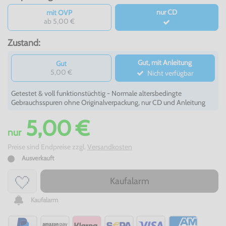
nur CD
mit OVP
ab 5,00 €
Zustand:
Gut, mit Anleitung
Gut
5,00 €
Nicht verfügbar
Getestet & voll funktionstüchtig - Normale altersbedingte
Gebrauchsspuren ohne Originalverpackung, nur CD und Anleitung
5,00 €
nur
Preise sind Endpreise zzgl.
Versandkosten
Ausverkauft
Kaufalarm
Kaufalarm