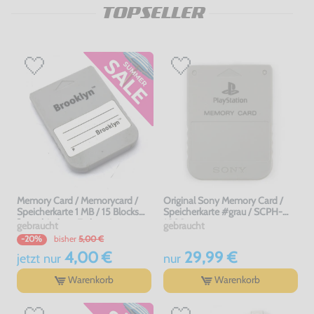
TOPSELLER
Memory Card / Memorycard /
Original Sony Memory Card /
Speicherkarte 1 MB / 15 Blocks
Speicherkarte #grau / SCPH-
[verschiedene Farben &
1020
gebraucht
gebraucht
Hersteller]
bisher
5,00 €
-20%
4,00 €
29,99 €
jetzt
nur
nur
Warenkorb
Warenkorb