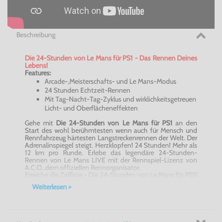
Beschreibung
Die 24-Stunden von Le Mans für PS1 - Das Rennen Deines
Lebens!
Features:
Arcade-,Meisterschafts- und Le Mans-Modus
24 Stunden Echtzeit-Rennen
Mit Tag-Nacht-Tag-Zyklus und wirklichkeitsgetreuen
Licht- und Oberflächeneffekten
Gehe mit
Die 24-Stunden von Le Mans für PS1
an den
Start des wohl berühmtesten wenn auch für Mensch und
Rennfahrzeug härtesten Langstreckenrennen der Welt. Der
Adrenalinspiegel steigt. Herzklopfen! 24 Stunden! Mehr als
12 km pro Runde. Erlebe das legendäre 24-Stunden-
Rennen von Le Mans LIVE mit der Rennspiel-Lizenz von
A.C.O.,dem offiziellen Rennorganisator.
Erreiche die Zeillinie - Die 24-Stunden von Le Mans für PS1!
Weiterlesen >