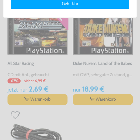
Geht klar
erklärung
und unserem
Impressum
.
All Star Racing
Duke Nukem: Land of the Babes
CD mit Anl., gebraucht
mit OVP, sehr guter Zustand, gebraucht
bisher
6,99 €
-62%
2,69 €
18,99 €
jetzt
nur
nur
Warenkorb
Warenkorb