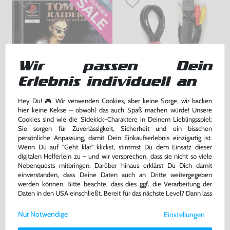
Wir passen Dein
Erlebnis individuell an
Tomb Raider III
Zubehör Set: AV Cinchkabel &
Hey Du! 🎮 Wir verwenden Cookies, aber keine Sorge, wir backen
Netzkabel
hier keine Kekse – obwohl das auch Spaß machen würde! Unsere
DE Version, nur CD, gebraucht
gebraucht
Cookies sind wie die Sidekick-Charaktere in Deinem Lieblingsspiel:
bisher
7,99 €
Sie sorgen für Zuverlässigkeit, Sicherheit und ein bisschen
-10%
persönliche Anpassung, damit Dein Einkaufserlebnis einzigartig ist.
7,19 €
7,99 €
jetzt
nur
nur
Wenn Du auf "Geht klar" klickst, stimmst Du dem Einsatz dieser
digitalen Helferlein zu – und wir versprechen, dass sie nicht so viele
Warenkorb
Warenkorb
Nebenquests mitbringen. Darüber hinaus erklärst Du Dich damit
einverstanden, dass Deine Daten auch an Dritte weitergegeben
werden können. Bitte beachte, dass dies ggf. die Verarbeitung der
DAS HABEN ANDERE DAZU
Daten in den USA einschließt. Bereit für das nächste Level? Dann lass
uns gemeinsam weiterziehen! 🚀
GEKAUFT
Nur Notwendige
Einstellungen
Weitere Informationen zu den von uns verwendeten Cookies und
Deinen Rechten als Nutzer findest Du in unserer
Daten­schutz­