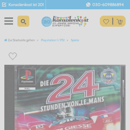
Konsolenkost ist 20!
030-609886894
Zur Startseite gehen
Playstation 1 / PS1
Spiele