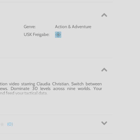
Genre:
Action & Adventure
USK Freigabe:
ion video starring Claudia Christian. Switch between
iews. Dominate 30 levels across nine worlds. Your
nd feed your tactical data.
(0)