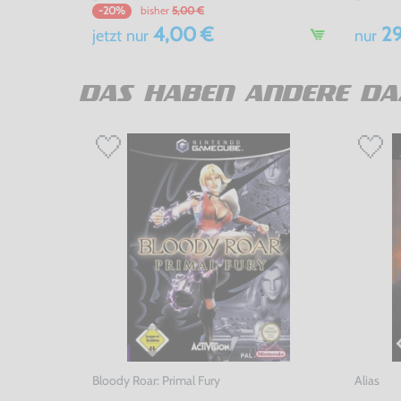
bisher
5,00 €
-20%
4,00 €
29
jetzt
nur
nur
DAS HABEN ANDERE DA
Bloody Roar: Primal Fury
Alias