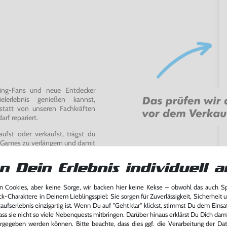
ming-Fans und neue Entdecker
lerlebnis genießen kannst,
tatt von unseren Fachkräften
arf repariert.
fst oder verkaufst, trägst du
 Games zu verlängern und damit
.
n Dein Erlebnis individuell a
 Cookies, aber keine Sorge, wir backen hier keine Kekse – obwohl das auch 
ck-Charaktere in Deinem Lieblingsspiel: Sie sorgen für Zuverlässigkeit, Sicherheit 
ufserlebnis einzigartig ist. Wenn Du auf "Geht klar" klickst, stimmst Du dem Einsatz
ass sie nicht so viele Nebenquests mitbringen. Darüber hinaus erklärst Du Dich dam
rgegeben werden können. Bitte beachte, dass dies ggf. die Verarbeitung der Da