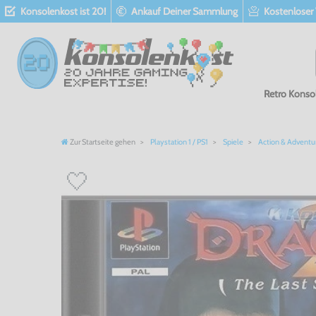
Konsolenkost ist 20!
Ankauf Deiner Sammlung
Kostenloser
Retro Konso
Zur Startseite gehen
Playstation 1 / PS1
Spiele
Action & Adventu