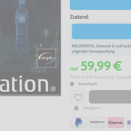
Zustand:
NEUWERTIG. Getestet & voll funkt
originaler Umverpackung
59,99 €
nur
Preise sind Endpreise zzgl.
Versand
Ausverkauft
Kaufalarm