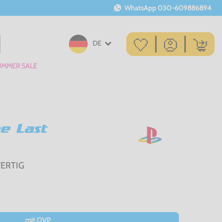
WhatsApp
030-609886894
DE
UMMER SALE
e Last
WERTIG
mit OVP