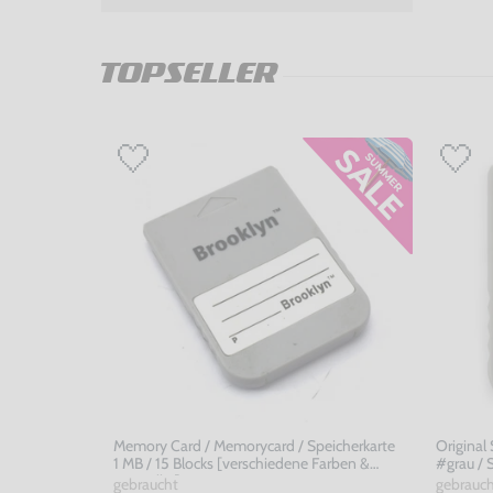
TOPSELLER
Memory Card / Memorycard / Speicherkarte
Original
1 MB / 15 Blocks [verschiedene Farben &
#grau /
Hersteller]
gebraucht
gebrauc