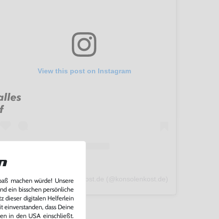
View this post on Instagram
n
A post shared by konsolenkost.de (@konsolenkost.de)
Spaß machen würde! Unsere
und ein bisschen persönliche
 dieser digitalen Helferlein
it einverstanden, dass Deine
ten in den USA einschließt.