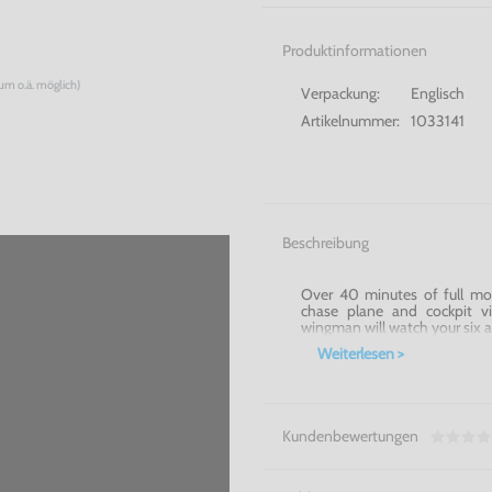
Produktinformationen
num o.ä. möglich)
Verpackung:
Englisch
Artikelnummer:
1033141
Beschreibung
Over 40 minutes of full mot
chase plane and cockpit v
wingman will watch your six a
Weiterlesen >
Kundenbewertungen