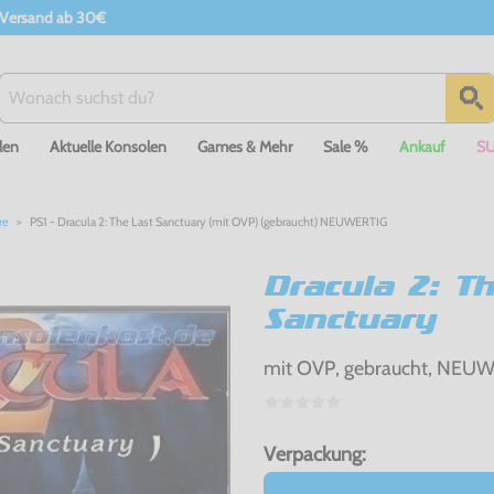
 Versand ab 30€
len
Aktuelle Konsolen
Games & Mehr
Sale %
Ankauf
S
re
PS1 - Dracula 2: The Last Sanctuary (mit OVP) (gebraucht) NEUWERTIG
Dracula 2: Th
Sanctuary
mit OVP, gebraucht, NEU
Verpackung: