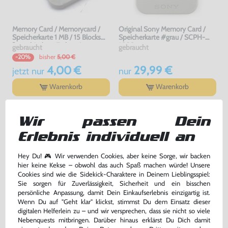
Memory Card / Memorycard /
Original Sony Memory Card /
Speicherkarte 1 MB / 15 Blocks
Speicherkarte #grau / SCPH-
[verschiedene Farben &
1020
gebraucht
gebraucht
Hersteller]
bisher
5,00 €
-20%
4,00 €
29,99 €
jetzt
nur
nur
Warenkorb
Warenkorb
Wir passen Dein
Erlebnis individuell an
Hey Du! 🎮 Wir verwenden Cookies, aber keine Sorge, wir backen
hier keine Kekse – obwohl das auch Spaß machen würde! Unsere
Cookies sind wie die Sidekick-Charaktere in Deinem Lieblingsspiel:
Sie sorgen für Zuverlässigkeit, Sicherheit und ein bisschen
persönliche Anpassung, damit Dein Einkaufserlebnis einzigartig ist.
Wenn Du auf "Geht klar" klickst, stimmst Du dem Einsatz dieser
Tomb Raider III
Zubehör Set: AV Cinchkabel &
digitalen Helferlein zu – und wir versprechen, dass sie nicht so viele
Netzkabel
Nebenquests mitbringen. Darüber hinaus erklärst Du Dich damit