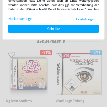
DE Version, nur CD, gebraucht
gebraucht
einverstanden, dass Deine Daten auch an Dritte weitergegeben
werden können. Bitte beachte, dass dies ggf. die Verarbeitung der
bisher
7,99 €
-10%
Daten in den USA einschließt. Bereit für das nächste Level? Dann lass
7,19 €
7,99 €
jetzt
nur
nur
uns gemeinsam weiterziehen! 🚀
Nur Notwendige
Einstellungen
Warenkorb
Warenkorb
Weitere Informationen zu den von uns verwendeten Cookies und
Deinen Rechten als Nutzer findest Du in unserer
Daten­schutz­
Geht klar
erklärung
und unserem
Impressum
.
DAS HABEN ANDERE DAZU
GEKAUFT
-71%
Big Brain Academy
Visual Logic Training