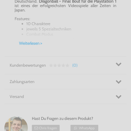
Deutschland.
Dragonball - Final Bout für die Playstation 1
ist eines der erfolgreichsten Videospiele aller Zeiten in
Japan.
Features:
10 Charaktere
jeweils 5 Spezialtechniken
Combat Modus
besiege alle Gegner um die finale Sequenz zu sehen
Weiterlesen >
3 Schwierigkeitsstufen
Transformations Modus
kombinieren Sie Spielstände und Charaktere von
anderen Speicherständen
Kundenbewertungen
(0)
Schlüpfe in die Rolle deiner Lieblingscharaktere - Dragon
Ball - Final Bout für die Playstation 1!
Zahlungsarten
Versand
Hast Du Fragen zu diesem Produkt?
Chris fragen
WhatsApp