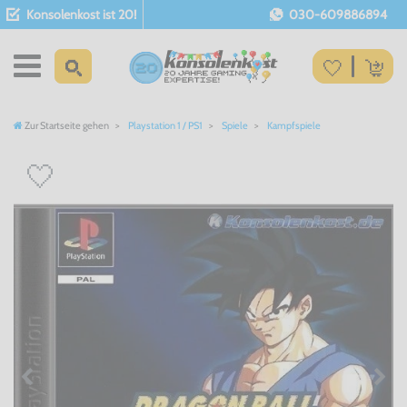
Konsolenkost ist 20!
030-609886894
Zur Startseite gehen
Playstation 1 / PS1
Spiele
Kampfspiele