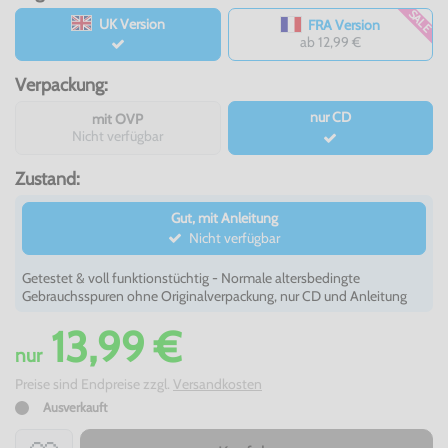
SALE
UK Version
FRA Version
ab 12,99 €
Verpackung:
nur CD
mit OVP
Nicht verfügbar
Zustand:
Gut, mit Anleitung
Nicht verfügbar
Getestet & voll funktionstüchtig - Normale altersbedingte
Gebrauchsspuren ohne Originalverpackung, nur CD und Anleitung
13,99 €
nur
Preise sind Endpreise zzgl.
Versandkosten
Ausverkauft