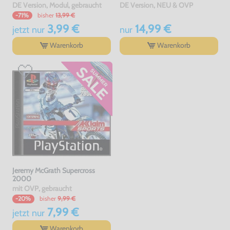
DE Version, Modul, gebraucht
DE Version, NEU & OVP
bisher
13,99 €
-71%
3,99 €
14,99 €
jetzt
nur
nur
Warenkorb
Warenkorb
Jeremy McGrath Supercross
2000
mit OVP, gebraucht
bisher
9,99 €
-20%
7,99 €
jetzt
nur
Warenkorb