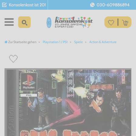
Konsolenkost ist 20!
030-609886894
Zur Startseite gehen
Playstation 1 / PS1
Spiele
Action & Adventure