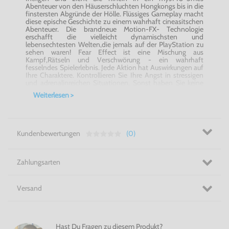
Abenteuer von den Häuserschluchten Hongkongs bis in die
finstersten Abgründe der Hölle. Flüssiges Gameplay macht
diese epische Geschichte zu einem wahrhaft cineasitschen
Abenteuer. Die brandneue Motion-FX- Technologie
erschafft die vielleicht dynamischsten und
lebensechtesten Welten,die jemals auf der PlayStation zu
sehen waren! Fear Effect ist eine Mischung aus
Kampf,Rätseln und Verschwörung - ein wahrhaft
fesselndes Spielerlebnis. Jede Aktion hat Auswirkungen auf
Ihre Charaktere. Kontrollieren Sie Ihre Angst in stressigen
und adrenalinreichen Situationen. Sonst haben Sie keine
Aussicht auf Erfolg. FEATURES: - Flüssiges Gameplay
Weiterlesen >
macht diese epische Geschichte zu einem wahrhaft
cineas140-3men Abenteuer - Die brandneue Motion-FX-
Technologie erschafft die vielleicht dynamischsten und
lebensechtesten Welten,die jemals auf der PlayStation zu
sehen waren - Fear Effect ist eine Mischung aus
Kundenbewertungen
(0)
Kampf,Rätseln und Verschwö- rung - ein wahrhaft
fesselndes Spielerlebnis - Jede Aktion hat Auswirkungen
auf Ihre Charaktere. Kontrollie- ren Sie Ihre Angst in
Stressigen und adrenalinreichen Situa- tionen. Sonst
Zahlungsarten
haben Sie keine Aussicht auf Erfolg - Komplett in Deutsch
Versand
Hast Du Fragen zu diesem Produkt?