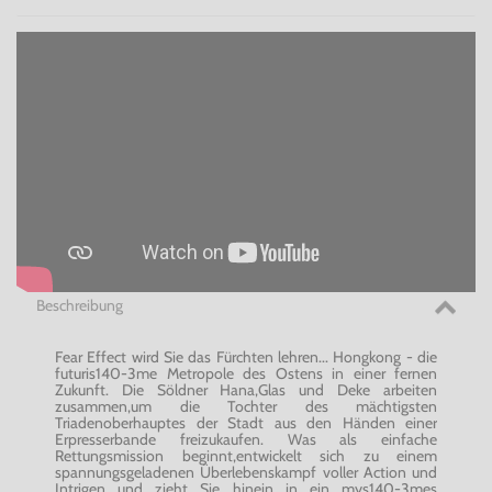
Beschreibung
Fear Effect wird Sie das Fürchten lehren... Hongkong - die
futuris140-3me Metropole des Ostens in einer fernen
Zukunft. Die Söldner Hana,Glas und Deke arbeiten
zusammen,um die Tochter des mächtigsten
Triadenoberhauptes der Stadt aus den Händen einer
Erpresserbande freizukaufen. Was als einfache
Rettungsmission beginnt,entwickelt sich zu einem
spannungsgeladenen Überlebenskampf voller Action und
Intrigen und zieht Sie hinein in ein mys140-3mes