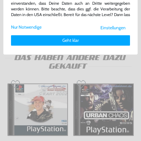
Konsole + Original Controller +
Zubehör Set: AV Cinchkabel &
einverstanden, dass Deine Daten auch an Dritte weitergegeben
Zubehör
Netzkabel
werden können. Bitte beachte, dass dies ggf. die Verarbeitung der
sehr guter Zustand, gebraucht
gebraucht
Daten in den USA einschließt. Bereit für das nächste Level? Dann lass
uns gemeinsam weiterziehen! 🚀
139,99 €
7,99 €
nur
nur
Nur Notwendige
Einstellungen
Weitere Informationen zu den von uns verwendeten Cookies und
Deinen Rechten als Nutzer findest Du in unserer
Daten­schutz­
Warenkorb
Warenkorb
Geht klar
erklärung
und unserem
Impressum
.
DAS HABEN ANDERE DAZU
GEKAUFT