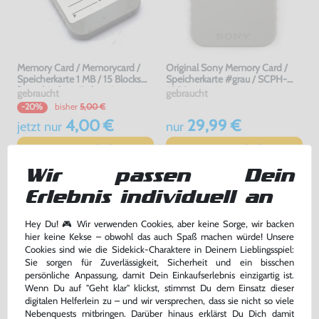
Memory Card / Memorycard /
Original Sony Memory Card /
Speicherkarte 1 MB / 15 Blocks
Speicherkarte #grau / SCPH-
[verschiedene Farben &
1020
gebraucht
gebraucht
Hersteller]
bisher
5,00 €
-20%
4,00 €
29,99 €
jetzt
nur
nur
Warenkorb
Warenkorb
Wir passen Dein
Erlebnis individuell an
Hey Du! 🎮 Wir verwenden Cookies, aber keine Sorge, wir backen
hier keine Kekse – obwohl das auch Spaß machen würde! Unsere
Cookies sind wie die Sidekick-Charaktere in Deinem Lieblingsspiel:
Sie sorgen für Zuverlässigkeit, Sicherheit und ein bisschen
persönliche Anpassung, damit Dein Einkaufserlebnis einzigartig ist.
Wenn Du auf "Geht klar" klickst, stimmst Du dem Einsatz dieser
digitalen Helferlein zu – und wir versprechen, dass sie nicht so viele
Nebenquests mitbringen. Darüber hinaus erklärst Du Dich damit