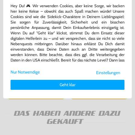
Hey Du! 🎮 Wir verwenden Cookies, aber keine Sorge, wir backen
hier keine Kekse – obwohl das auch Spaß machen würde! Unsere
Cookies sind wie die Sidekick-Charaktere in Deinem Lieblingsspiel:
Sie sorgen für Zuverlässigkeit, Sicherheit und ein bisschen
persönliche Anpassung, damit Dein Einkaufserlebnis einzigartig ist.
Wenn Du auf "Geht klar" klickst, stimmst Du dem Einsatz dieser
digitalen Helferlein zu – und wir versprechen, dass sie nicht so viele
Nebenquests mitbringen. Darüber hinaus erklärst Du Dich damit
einverstanden, dass Deine Daten auch an Dritte weitergegeben
werden können. Bitte beachte, dass dies ggf. die Verarbeitung der
Tomb Raider III
Zubehör Set: AV Cinchkabel &
Daten in den USA einschließt. Bereit für das nächste Level? Dann lass
Netzkabel
uns gemeinsam weiterziehen! 🚀
DE Version, nur CD, gebraucht
gebraucht
Nur Notwendige
Einstellungen
Weitere Informationen zu den von uns verwendeten Cookies und
bisher
7,99 €
-10%
Deinen Rechten als Nutzer findest Du in unserer
Daten­schutz­
7,19 €
7,99 €
jetzt
nur
nur
Geht klar
erklärung
und unserem
Impressum
.
Warenkorb
Warenkorb
DAS HABEN ANDERE DAZU
GEKAUFT