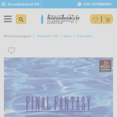
Konsolenkost ist 20!
030-609886894
Zur Startseite gehen
Playstation 1 / PS1
Spiele
Rollenspiele