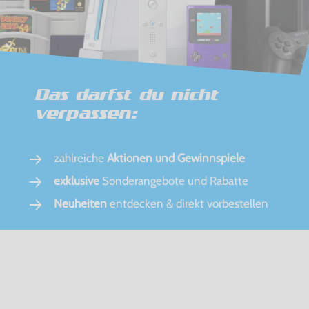
Das darfst du nicht
verpassen:
zahlreiche
Aktionen und Gewinnspiele
exklusive
Sonderangebote und Rabatte
Neuheiten
entdecken & direkt vorbestellen