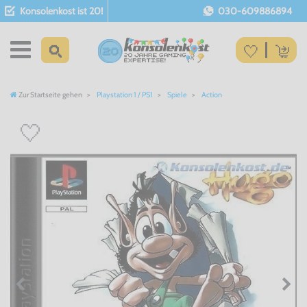
Konsolenkost ist 20!
030-609886894
Zur Startseite gehen
Playstation 1 / PS1
Spiele
Action