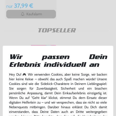
37,99 €
nur
Kaufalarm
TOPSELLER
Wir passen Dein
Erlebnis individuell an
Hey Du! 🎮 Wir verwenden Cookies, aber keine Sorge, wir backen
hier keine Kekse – obwohl das auch Spaß machen würde! Unsere
Cookies sind wie die Sidekick-Charaktere in Deinem Lieblingsspiel:
Sie sorgen für Zuverlässigkeit, Sicherheit und ein bisschen
persönliche Anpassung, damit Dein Einkaufserlebnis einzigartig ist.
Wenn Du auf "Geht klar" klickst, stimmst Du dem Einsatz dieser
Memory Card / Memorycard /
Original Sony Memory Card /
digitalen Helferlein zu – und wir versprechen, dass sie nicht so viele
Speicherkarte 1 MB / 15 Blocks
Speicherkarte #grau / SCPH-
Nebenquests mitbringen. Darüber hinaus erklärst Du Dich damit
[verschiedene Farben &
1020
gebraucht
gebraucht
einverstanden, dass Deine Daten auch an Dritte weitergegeben
Hersteller]
bisher
5,00 €
-20%