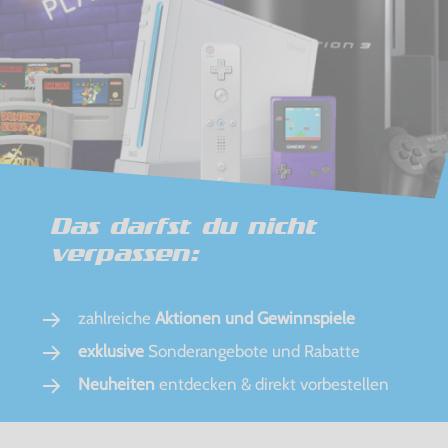
Das darfst du nicht
verpassen:
zahlreiche
Aktionen und Gewinnspiele
exklusive
Sonderangebote und Rabatte
Neuheiten
entdecken & direkt vorbestellen