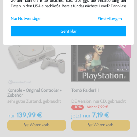
werden können. Bitte beachte, dass dies ggf. die Verarbeitung der
4,00 €
29,99 €
jetzt
nur
nur
Daten in den USA einschließt. Bereit für das nächste Level? Dann lass
uns gemeinsam weiterziehen! 🚀
Warenkorb
Warenkorb
Nur Notwendige
Einstellungen
Weitere Informationen zu den von uns verwendeten Cookies und
Deinen Rechten als Nutzer findest Du in unserer
Daten­schutz­
Geht klar
erklärung
und unserem
Impressum
.
Konsole + Original Controller +
Tomb Raider III
Zubehör
sehr guter Zustand, gebraucht
DE Version, nur CD, gebraucht
bisher
7,99 €
-10%
139,99 €
7,19 €
nur
jetzt
nur
Warenkorb
Warenkorb