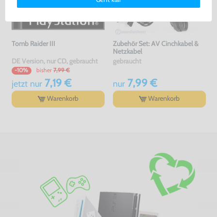
erklärung
und unserem
Impressum
.
Tomb Raider III
Zubehör Set: AV Cinchkabel &
Netzkabel
DE Version, nur CD, gebraucht
gebraucht
bisher
7,99 €
-10%
7,19 €
7,99 €
jetzt
nur
nur
Warenkorb
Warenkorb