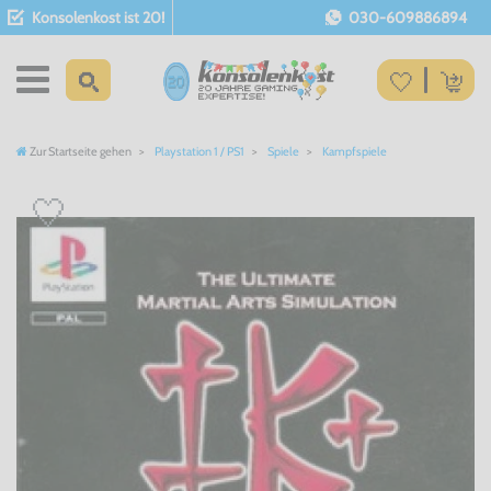
Konsolenkost ist 20!
030-609886894
Zur Startseite gehen
Playstation 1 / PS1
Spiele
Kampfspiele