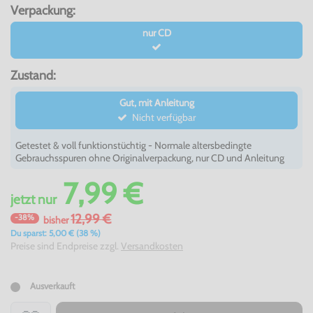
Verpackung:
nur CD
Zustand:
Gut, mit Anleitung
Nicht verfügbar
Getestet & voll funktionstüchtig - Normale altersbedingte
Gebrauchsspuren ohne Originalverpackung, nur CD und Anleitung
7,99 €
jetzt
nur
12,99 €
-38%
bisher
Du sparst: 5,00 € (38 %)
Preise sind Endpreise zzgl.
Versandkosten
Ausverkauft