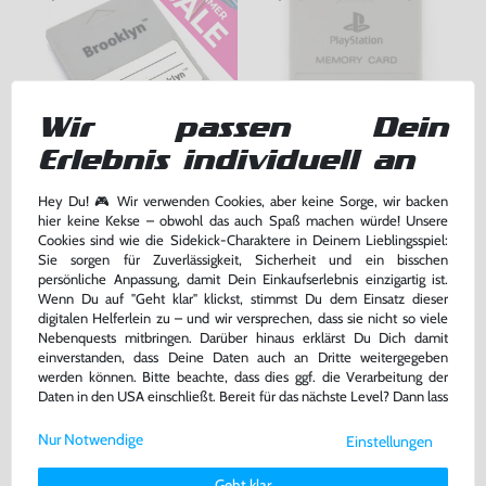
Wir passen Dein
Erlebnis individuell an
Memory Card / Memorycard /
Original Sony Memory Card /
Hey Du! 🎮 Wir verwenden Cookies, aber keine Sorge, wir backen
Speicherkarte 1 MB / 15 Blocks
Speicherkarte #grau / SCPH-
hier keine Kekse – obwohl das auch Spaß machen würde! Unsere
[verschiedene Farben &
1020
gebraucht
gebraucht
Cookies sind wie die Sidekick-Charaktere in Deinem Lieblingsspiel:
Hersteller]
bisher
5,00 €
-20%
Sie sorgen für Zuverlässigkeit, Sicherheit und ein bisschen
4,00 €
29,99 €
persönliche Anpassung, damit Dein Einkaufserlebnis einzigartig ist.
jetzt
nur
nur
Wenn Du auf "Geht klar" klickst, stimmst Du dem Einsatz dieser
Warenkorb
Warenkorb
digitalen Helferlein zu – und wir versprechen, dass sie nicht so viele
Nebenquests mitbringen. Darüber hinaus erklärst Du Dich damit
einverstanden, dass Deine Daten auch an Dritte weitergegeben
werden können. Bitte beachte, dass dies ggf. die Verarbeitung der
Daten in den USA einschließt. Bereit für das nächste Level? Dann lass
uns gemeinsam weiterziehen! 🚀
Nur Notwendige
Einstellungen
Weitere Informationen zu den von uns verwendeten Cookies und
Deinen Rechten als Nutzer findest Du in unserer
Daten­schutz­
Geht klar