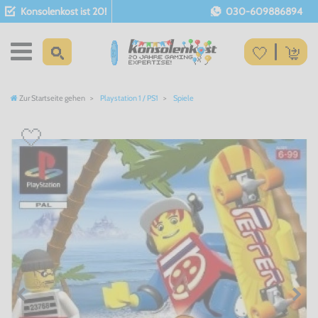
Konsolenkost ist 20!
030-609886894
Zur Startseite gehen
Playstation 1 / PS1
Spiele