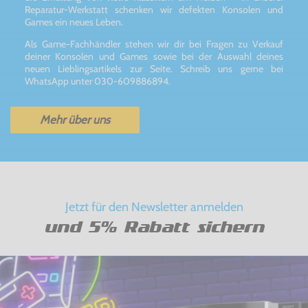
Reparatur-Werkstatt schenken wir defekten Konsolen und
Games ein neues Leben.
Als Game-Fachhändler stehen wir dir bei Fragen zu Verkauf
deiner Konsolen und Games sowie bei der Auswahl deines
neuen Lieblingsartikels zur Seite. Schreib uns gerne bei
WhatsApp unter 030-609886894.
Mehr über uns
Jetzt für den Newsletter anmelden
und 5% Rabatt sichern