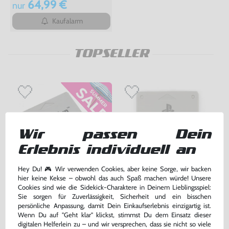
64,99 €
nur
Kaufalarm
TOPSELLER
Wir passen Dein
Erlebnis individuell an
Hey Du! 🎮 Wir verwenden Cookies, aber keine Sorge, wir backen
hier keine Kekse – obwohl das auch Spaß machen würde! Unsere
Cookies sind wie die Sidekick-Charaktere in Deinem Lieblingsspiel:
Memory Card / Memorycard /
Original Sony Memory Card /
Sie sorgen für Zuverlässigkeit, Sicherheit und ein bisschen
Speicherkarte 1 MB / 15 Blocks
Speicherkarte #grau / SCPH-
persönliche Anpassung, damit Dein Einkaufserlebnis einzigartig ist.
[verschiedene Farben &
1020
gebraucht
gebraucht
Hersteller]
Wenn Du auf "Geht klar" klickst, stimmst Du dem Einsatz dieser
bisher
5,00 €
-20%
digitalen Helferlein zu – und wir versprechen, dass sie nicht so viele