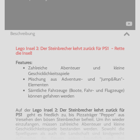
Beschreibung
Lego Insel 2: Der Steinbrecher kehrt zurück für PS1 - Rette
die Insel!
Features:
Zahlreiche Abenteuer und kleine
Geschicklichkeitsspiele
Mischung aus
Adventure
- und "Jump&Run"-
Elementen
Sämtliche Fahrzeuge (Boote, Fahr- und Flugzeuge)
können gefahren werden
Auf der
Lego Insel 2: Der Steinbrecher kehrt zurück für
PS1
geht es friedlich zu, bis Pizzaträger "
Pepper
" aus
Versehen den bösen Steinbrecher befreit. Um ihn wieder
einzufangen, müssen zahlreiche Abenteuer und kleine
Geschicklichkeitsspiele bestanden werden. Sowohl die
Spielfiguren als auch die Landschaft sind kindgerecht
aufbereitet, die Figuren wirken freundlich und ihre