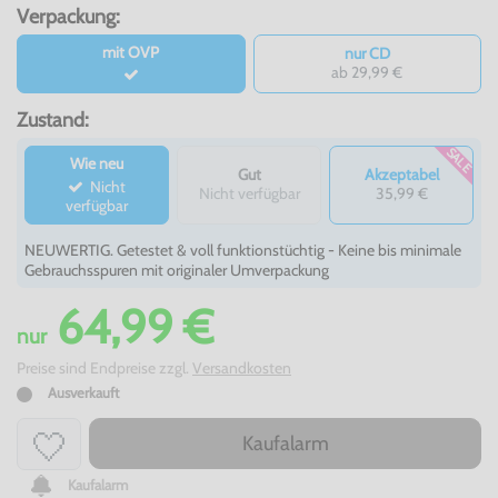
Verpackung:
mit OVP
nur CD
ab 29,99 €
Zustand:
SALE
Wie neu
Gut
Akzeptabel
Nicht
Nicht verfügbar
35,99 €
verfügbar
NEUWERTIG. Getestet & voll funktionstüchtig - Keine bis minimale
Gebrauchsspuren mit originaler Umverpackung
64,99 €
nur
Preise sind Endpreise zzgl.
Versandkosten
Ausverkauft
Kaufalarm
Kaufalarm