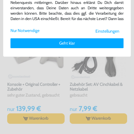
4,00 €
29,99 €
jetzt
nur
nur
Nebenquests mitbringen. Darüber hinaus erklärst Du Dich damit
einverstanden, dass Deine Daten auch an Dritte weitergegeben
Warenkorb
Warenkorb
werden können. Bitte beachte, dass dies ggf. die Verarbeitung der
Daten in den USA einschließt. Bereit für das nächste Level? Dann lass
uns gemeinsam weiterziehen! 🚀
Nur Notwendige
Einstellungen
Weitere Informationen zu den von uns verwendeten Cookies und
Deinen Rechten als Nutzer findest Du in unserer
Daten­schutz­
Geht klar
erklärung
und unserem
Impressum
.
Konsole + Original Controller +
Zubehör Set: AV Cinchkabel &
Zubehör
Netzkabel
sehr guter Zustand, gebraucht
gebraucht
139,99 €
7,99 €
nur
nur
Warenkorb
Warenkorb