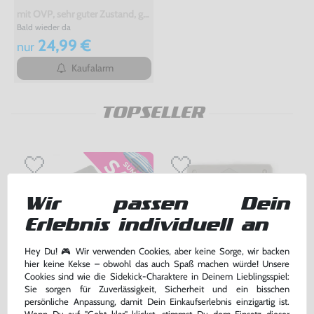
mit OVP, sehr guter Zustand, gebraucht
Bald wieder da
24,99 €
nur
Kaufalarm
TOPSELLER
Wir passen Dein
Erlebnis individuell an
Hey Du! 🎮 Wir verwenden Cookies, aber keine Sorge, wir backen
hier keine Kekse – obwohl das auch Spaß machen würde! Unsere
Cookies sind wie die Sidekick-Charaktere in Deinem Lieblingsspiel:
Sie sorgen für Zuverlässigkeit, Sicherheit und ein bisschen
Memory Card / Memorycard /
Original Sony Memory Card /
persönliche Anpassung, damit Dein Einkaufserlebnis einzigartig ist.
Speicherkarte 1 MB / 15 Blocks
Speicherkarte #grau / SCPH-