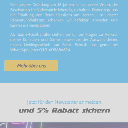
Seit unserer Gründung vor 18 Jahren ist es unsere Vision, die
Faszination für Videospiele lebendig zu halten. Daher liegt uns
die Erhaltung von Retro-Klassikern am Herzen – in unserer
Reparatur-Werkstatt schenken wir defekten Konsolen und
Games ein neues Leben.
Als Game-Fachhändler stehen wir dir bei Fragen zu Verkauf
deiner Konsolen und Games sowie bei der Auswahl deines
neuen Lieblingsartikels zur Seite. Schreib uns gerne bei
WhatsApp unter 030-609886894.
Mehr über uns
Jetzt für den Newsletter anmelden
und 5% Rabatt sichern