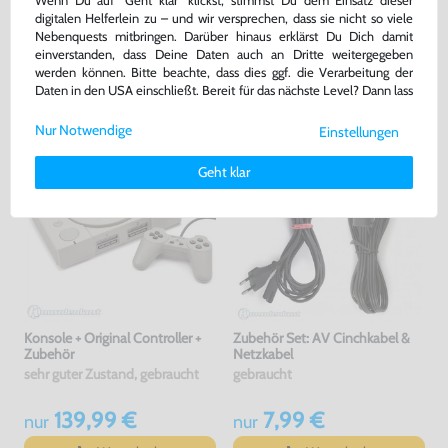
Wenn Du auf "Geht klar" klickst, stimmst Du dem Einsatz dieser
[verschiedene Farben &
1020
gebraucht
gebraucht
digitalen Helferlein zu – und wir versprechen, dass sie nicht so viele
Hersteller]
bisher
5,00 €
Nebenquests mitbringen. Darüber hinaus erklärst Du Dich damit
-20%
einverstanden, dass Deine Daten auch an Dritte weitergegeben
4,00 €
29,99 €
jetzt
nur
nur
werden können. Bitte beachte, dass dies ggf. die Verarbeitung der
Daten in den USA einschließt. Bereit für das nächste Level? Dann lass
Warenkorb
Warenkorb
uns gemeinsam weiterziehen! 🚀
Nur Notwendige
Einstellungen
Weitere Informationen zu den von uns verwendeten Cookies und
Deinen Rechten als Nutzer findest Du in unserer
Daten­schutz­
Geht klar
erklärung
und unserem
Impressum
.
Konsole + Original Controller +
Zubehör Set: AV Cinchkabel &
Zubehör
Netzkabel
sehr guter Zustand, gebraucht
gebraucht
139,99 €
7,99 €
nur
nur