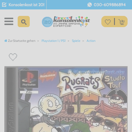
Konsolenkost ist 20!
030-609886894
Zur Startseite gehen
Playstation 1 / PS1
Spiele
Action