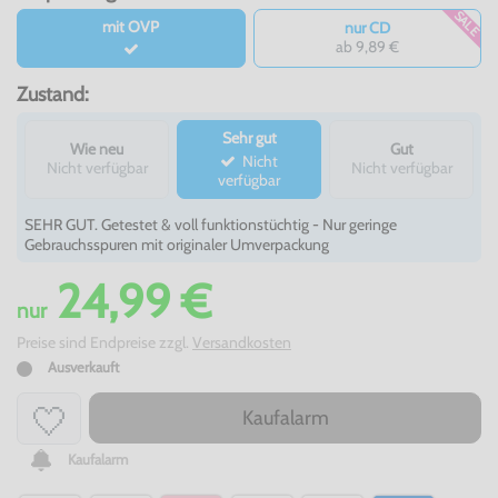
SALE
mit OVP
nur CD
ab 9,89 €
Zustand:
Sehr gut
Wie neu
Gut
Nicht
Nicht verfügbar
Nicht verfügbar
verfügbar
SEHR GUT. Getestet & voll funktionstüchtig - Nur geringe
Gebrauchsspuren mit originaler Umverpackung
24,99 €
nur
Preise sind Endpreise zzgl.
Versandkosten
Ausverkauft
Kaufalarm
Kaufalarm