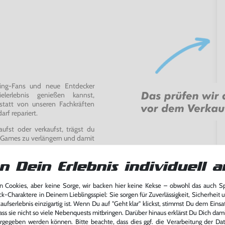
ming-Fans und neue Entdecker
lerlebnis genießen kannst,
tatt von unseren Fachkräften
arf repariert.
fst oder verkaufst, trägst du
 Games zu verlängern und damit
.
n Dein Erlebnis individuell a
 Cookies, aber keine Sorge, wir backen hier keine Kekse – obwohl das auch 
ck-Charaktere in Deinem Lieblingsspiel: Sie sorgen für Zuverlässigkeit, Sicherheit 
ufserlebnis einzigartig ist. Wenn Du auf "Geht klar" klickst, stimmst Du dem Einsatz
ass sie nicht so viele Nebenquests mitbringen. Darüber hinaus erklärst Du Dich dam
rgegeben werden können. Bitte beachte, dass dies ggf. die Verarbeitung der Da