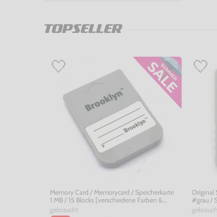
TOPSELLER
Memory Card / Memorycard / Speicherkarte
Original
1 MB / 15 Blocks [verschiedene Farben &
#grau /
Hersteller]
gebraucht
gebrauc