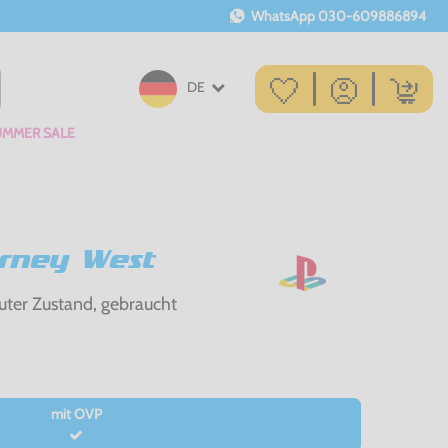
WhatsApp
030-609886894
DE
UMMER SALE
urney West
uter Zustand, gebraucht
mit OVP