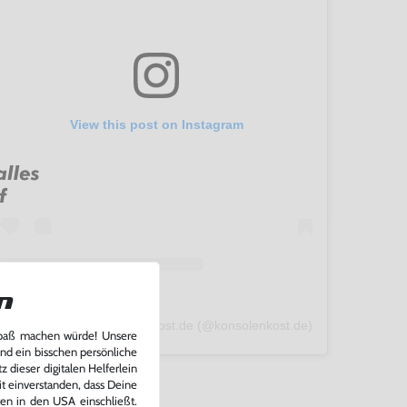
View this post on Instagram
n
A post shared by konsolenkost.de (@konsolenkost.de)
Spaß machen würde! Unsere
und ein bisschen persönliche
 dieser digitalen Helferlein
it einverstanden, dass Deine
ten in den USA einschließt.