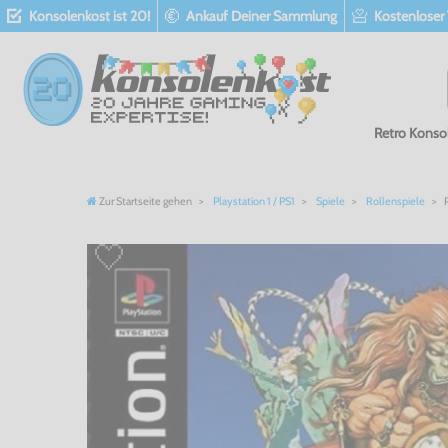
Konsolenkost ist 20!
Ankauf Deiner Sammlung
Kostenloser
Retro Konso
Zur Startseite gehen
Playstation 1 / PS1
Spiele
Rollenspiele