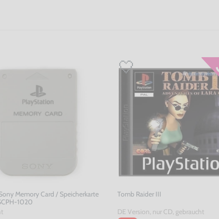
 Sony Memory Card / Speicherkarte
Tomb Raider III
 SCPH-1020
ht
DE Version, nur CD, gebraucht