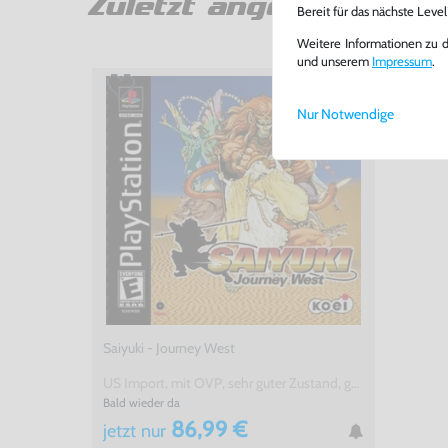
Zuletzt angesehen
Bereit für das nächste Leve
Weitere Informationen zu 
und unserem
Impressum
.
Nur Notwendige
Saiyuki - Journey West
US Import, mit OVP, sehr guter Zustand, gebraucht
Bald wieder da
86,99 €
jetzt
nur