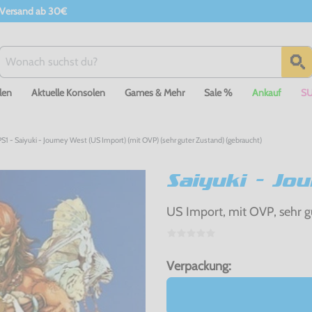
 Versand ab 30€
len
Aktuelle Konsolen
Games & Mehr
Sale %
Ankauf
S
PS1 - Saiyuki - Journey West (US Import) (mit OVP) (sehr guter Zustand) (gebraucht)
Saiyuki - Jo
US Import, mit OVP, sehr g
Verpackung: