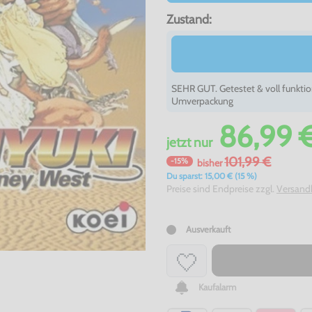
Zustand:
SEHR GUT. Getestet & voll funktio
Umverpackung
86,99 
jetzt
nur
101,99 €
-15%
bisher
Du sparst: 15,00 € (15 %)
Preise sind Endpreise zzgl.
Versand
Ausverkauft
Kaufalarm