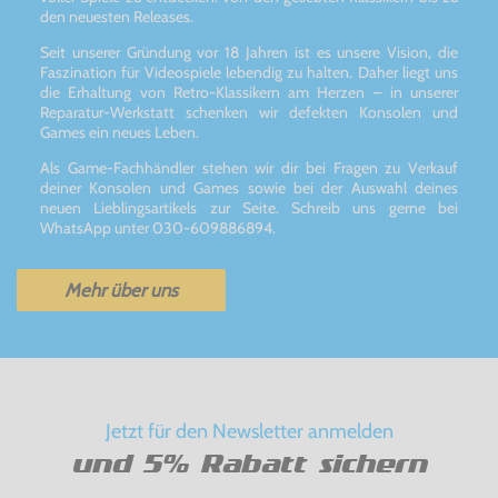
den neuesten Releases.
Seit unserer Gründung vor 18 Jahren ist es unsere Vision, die
Faszination für Videospiele lebendig zu halten. Daher liegt uns
die Erhaltung von Retro-Klassikern am Herzen – in unserer
Reparatur-Werkstatt schenken wir defekten Konsolen und
Games ein neues Leben.
Als Game-Fachhändler stehen wir dir bei Fragen zu Verkauf
deiner Konsolen und Games sowie bei der Auswahl deines
neuen Lieblingsartikels zur Seite. Schreib uns gerne bei
WhatsApp unter 030-609886894.
Mehr über uns
Jetzt für den Newsletter anmelden
und 5% Rabatt sichern