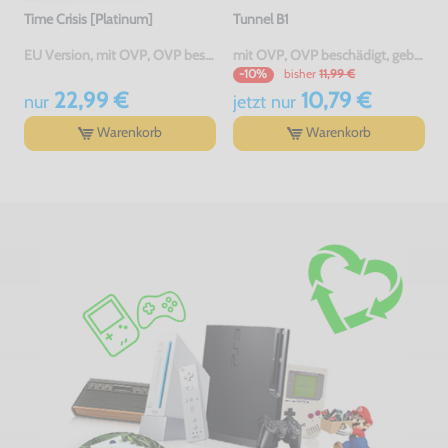
Time Crisis [Platinum]
Tunnel B1
EU Version, mit OVP, OVP beschädigt, gebraucht, USK18
mit OVP, OVP beschädigt, gebraucht
bisher
11,99 €
-10%
22,99 €
10,79 €
nur
jetzt
nur
Warenkorb
Warenkorb