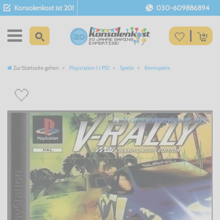
Konsolenkost ist 20!
030-609886894
Zur Startseite gehen
Playstation 1 / PS1
Spiele
Rennspiele