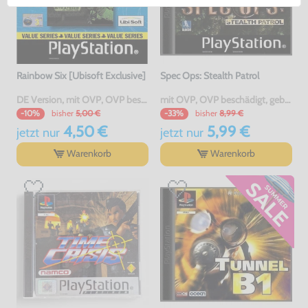
Rainbow Six [Ubisoft Exclusive]
Spec Ops: Stealth Patrol
DE Version, mit OVP, OVP beschädigt, gebraucht
mit OVP, OVP beschädigt, gebraucht, USK18
bisher
5,00 €
bisher
8,99 €
-10%
-33%
4,50 €
5,99 €
jetzt
nur
jetzt
nur
Warenkorb
Warenkorb