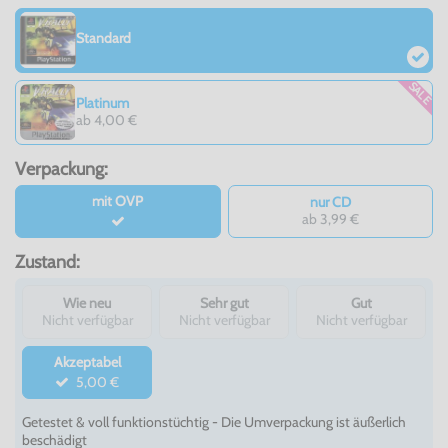
Standard
SALE
Platinum
ab 4,00 €
Verpackung:
mit OVP
nur CD
ab 3,99 €
Zustand:
Wie neu
Sehr gut
Gut
Nicht verfügbar
Nicht verfügbar
Nicht verfügbar
Akzeptabel
5,00 €
Getestet & voll funktionstüchtig - Die Umverpackung ist äußerlich
beschädigt