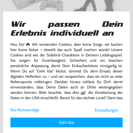
Wir passen Dein
Konsole + Original Controller +
Zubehör Set: AV Cinchkabel &
Erlebnis individuell an
Zubehör
Netzkabel
sehr guter Zustand, gebraucht
gebraucht
Hey Du! 🎮 Wir verwenden Cookies, aber keine Sorge, wir backen
hier keine Kekse – obwohl das auch Spaß machen würde! Unsere
139,99 €
7,99 €
nur
nur
Cookies sind wie die Sidekick-Charaktere in Deinem Lieblingsspiel:
Sie sorgen für Zuverlässigkeit, Sicherheit und ein bisschen
Warenkorb
Warenkorb
persönliche Anpassung, damit Dein Einkaufserlebnis einzigartig ist.
Wenn Du auf "Geht klar" klickst, stimmst Du dem Einsatz dieser
digitalen Helferlein zu – und wir versprechen, dass sie nicht so viele
Nebenquests mitbringen. Darüber hinaus erklärst Du Dich damit
DAS HABEN ANDERE DAZU
einverstanden, dass Deine Daten auch an Dritte weitergegeben
GEKAUFT
werden können. Bitte beachte, dass dies ggf. die Verarbeitung der
Daten in den USA einschließt. Bereit für das nächste Level? Dann lass
uns gemeinsam weiterziehen! 🚀
Nur Notwendige
Einstellungen
Weitere Informationen zu den von uns verwendeten Cookies und
Deinen Rechten als Nutzer findest Du in unserer
Daten­schutz­
Geht klar
erklärung
und unserem
Impressum
.