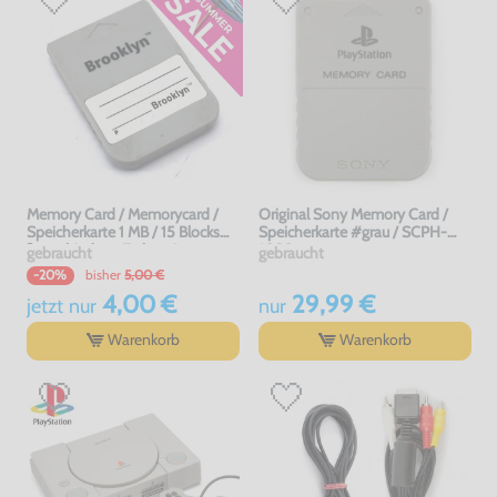
Memory Card / Memorycard /
Original Sony Memory Card /
Speicherkarte 1 MB / 15 Blocks
Speicherkarte #grau / SCPH-
[verschiedene Farben &
1020
gebraucht
gebraucht
Hersteller]
bisher
5,00 €
-20%
4,00 €
29,99 €
jetzt
nur
nur
Warenkorb
Warenkorb