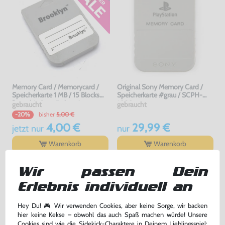
Memory Card / Memorycard /
Original Sony Memory Card /
Speicherkarte 1 MB / 15 Blocks
Speicherkarte #grau / SCPH-
[verschiedene Farben &
1020
gebraucht
gebraucht
Hersteller]
bisher
5,00 €
-20%
4,00 €
29,99 €
jetzt
nur
nur
Warenkorb
Warenkorb
Wir passen Dein
Erlebnis individuell an
Hey Du! 🎮 Wir verwenden Cookies, aber keine Sorge, wir backen
hier keine Kekse – obwohl das auch Spaß machen würde! Unsere
Cookies sind wie die Sidekick-Charaktere in Deinem Lieblingsspiel: