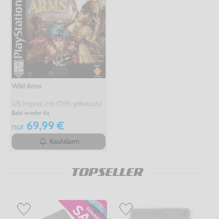
Wild Arms
US Import, mit OVP, gebraucht
Bald wieder da
69,99 €
nur
Kaufalarm
TOPSELLER