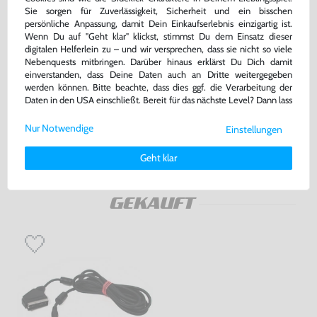
Sie sorgen für Zuverlässigkeit, Sicherheit und ein bisschen
persönliche Anpassung, damit Dein Einkaufserlebnis einzigartig ist.
Wenn Du auf "Geht klar" klickst, stimmst Du dem Einsatz dieser
digitalen Helferlein zu – und wir versprechen, dass sie nicht so viele
Tomb Raider III
Zubehör Set: AV Cinchkabel &
Nebenquests mitbringen. Darüber hinaus erklärst Du Dich damit
Netzkabel
einverstanden, dass Deine Daten auch an Dritte weitergegeben
DE Version, nur CD, gebraucht
gebraucht
werden können. Bitte beachte, dass dies ggf. die Verarbeitung der
bisher
7,99 €
-10%
Daten in den USA einschließt. Bereit für das nächste Level? Dann lass
7,19 €
7,99 €
uns gemeinsam weiterziehen! 🚀
jetzt
nur
nur
Nur Notwendige
Einstellungen
Weitere Informationen zu den von uns verwendeten Cookies und
Warenkorb
Warenkorb
Deinen Rechten als Nutzer findest Du in unserer
Daten­schutz­
Geht klar
erklärung
und unserem
Impressum
.
DAS HABEN ANDERE DAZU
GEKAUFT