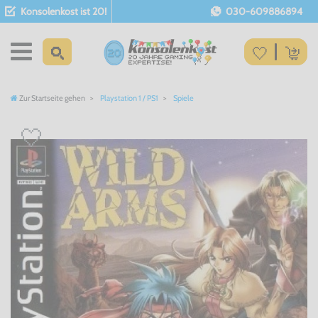
Konsolenkost ist 20!
030-609886894
Zur Startseite gehen
Playstation 1 / PS1
Spiele