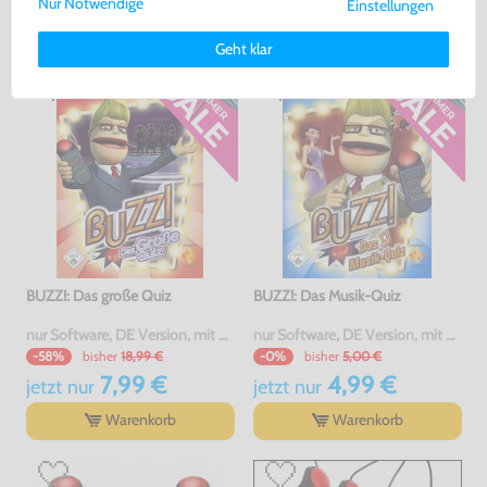
Nur Notwendige
Einstellungen
Weitere Informationen zu den von uns verwendeten Cookies und
GEKAUFT
Deinen Rechten als Nutzer findest Du in unserer
Daten­schutz­
Geht klar
erklärung
und unserem
Impressum
.
BUZZ!: Das große Quiz
BUZZ!: Das Musik-Quiz
nur Software, DE Version, mit OVP, gebraucht
nur Software, DE Version, mit OVP, gebraucht
bisher
18,99 €
bisher
5,00 €
-58%
-0%
7,99 €
4,99 €
jetzt
nur
jetzt
nur
Warenkorb
Warenkorb