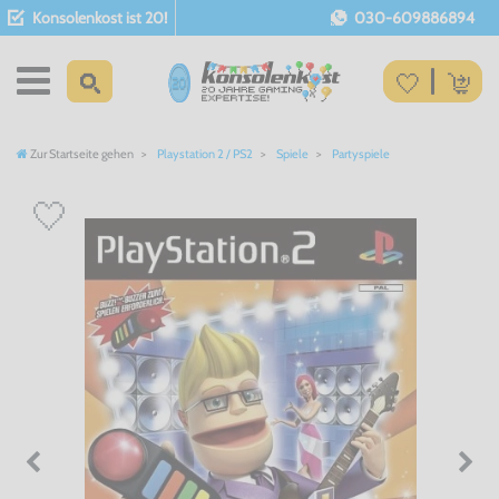
Konsolenkost ist 20!
030-609886894
Zur Startseite gehen
Playstation 2 / PS2
Spiele
Partyspiele