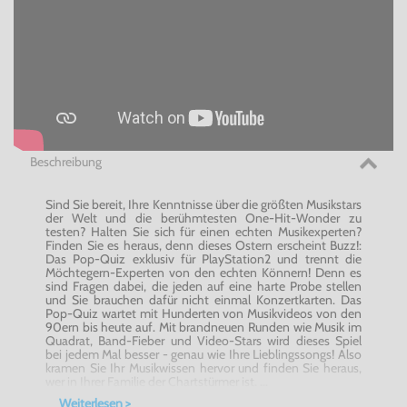
Beschreibung
Sind Sie bereit, Ihre Kenntnisse über die größten Musikstars
der Welt und die berühmtesten One-Hit-Wonder zu
testen? Halten Sie sich für einen echten Musikexperten?
Finden Sie es heraus, denn dieses Ostern erscheint Buzz!:
Das Pop-Quiz exklusiv für PlayStation2 und trennt die
Möchtegern-Experten von den echten Könnern! Denn es
sind Fragen dabei, die jeden auf eine harte Probe stellen
und Sie brauchen dafür nicht einmal Konzertkarten. Das
Pop-Quiz wartet mit Hunderten von Musikvideos von den
90ern bis heute auf. Mit brandneuen Runden wie Musik im
Quadrat, Band-Fieber und Video-Stars wird dieses Spiel
bei jedem Mal besser - genau wie Ihre Lieblingssongs! Also
kramen Sie Ihr Musikwissen hervor und finden Sie heraus,
wer in Ihrer Familie der Chartstürmer ist. ...
Weiterlesen >