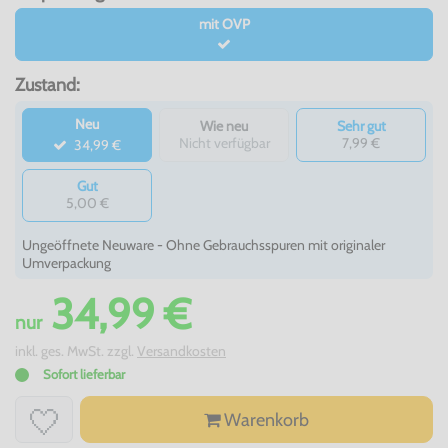
mit OVP
Zustand:
Neu
Wie neu
Sehr gut
Nicht verfügbar
7,99 €
34,99 €
Gut
5,00 €
Ungeöffnete Neuware - Ohne Gebrauchsspuren mit originaler
Umverpackung
34,99 €
nur
inkl. ges. MwSt. zzgl.
Versandkosten
Sofort lieferbar
Warenkorb