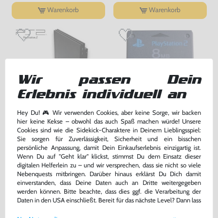
Warenkorb
Warenkorb
Wir passen Dein
Erlebnis individuell an
Hey Du! 🎮 Wir verwenden Cookies, aber keine Sorge, wir backen
hier keine Kekse – obwohl das auch Spaß machen würde! Unsere
Konsole Slim #schwarz +
Original Memory Card /
Cookies sind wie die Sidekick-Charaktere in Deinem Lieblingsspiel:
Original Sony DualShock
Memorycard / Speicherkarte 8
Sie sorgen für Zuverlässigkeit, Sicherheit und ein bisschen
Controller
MB #schwarz [Sony]
gebraucht
gebraucht, NEUWERTIG
persönliche Anpassung, damit Dein Einkaufserlebnis einzigartig ist.
Wenn Du auf "Geht klar" klickst, stimmst Du dem Einsatz dieser
digitalen Helferlein zu – und wir versprechen, dass sie nicht so viele
169,99 €
22,99 €
nur
nur
Nebenquests mitbringen. Darüber hinaus erklärst Du Dich damit
einverstanden, dass Deine Daten auch an Dritte weitergegeben
Warenkorb
Warenkorb
werden können. Bitte beachte, dass dies ggf. die Verarbeitung der
Daten in den USA einschließt. Bereit für das nächste Level? Dann lass
uns gemeinsam weiterziehen! 🚀
DAS HABEN ANDERE DAZU