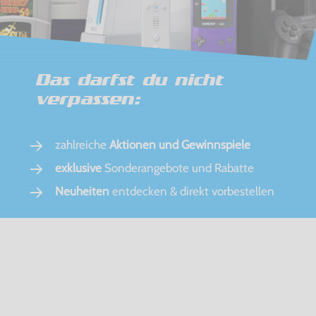
Das darfst du nicht
verpassen:
zahlreiche
Aktionen und Gewinnspiele
exklusive
Sonderangebote und Rabatte
Neuheiten
entdecken & direkt vorbestellen