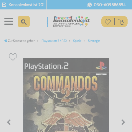
Konsolenkost ist 20!
030-609886894
Zur Startseite gehen
Playstation 2 / PS2
Spiele
Strategie