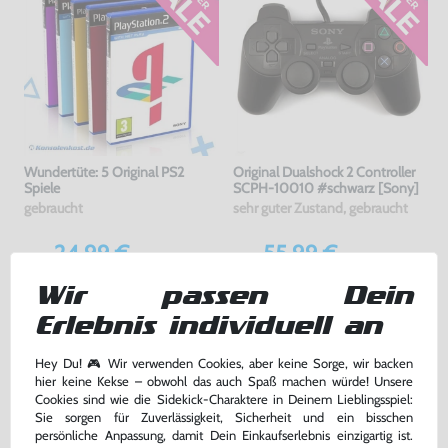
Wundertüte: 5 Original PS2
Original Dualshock 2 Controller
Spiele
SCPH-10010 #schwarz [Sony]
gebraucht
sehr guter Zustand, gebraucht
24,99 €
55,99 €
nur
nur
Warenkorb
Warenkorb
Wir passen Dein
Erlebnis individuell an
Hey Du! 🎮 Wir verwenden Cookies, aber keine Sorge, wir backen
hier keine Kekse – obwohl das auch Spaß machen würde! Unsere
Cookies sind wie die Sidekick-Charaktere in Deinem Lieblingsspiel:
Sie sorgen für Zuverlässigkeit, Sicherheit und ein bisschen
persönliche Anpassung, damit Dein Einkaufserlebnis einzigartig ist.