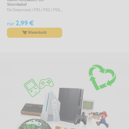
Stromkabel
für Dreamcast / PS1 / PS2 / PS3 / PS4 / Saturn / Xbox / 3DO, gebraucht
2,99 €
nur
Warenkorb