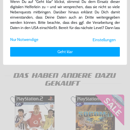
Wenn Du auf "Geht klar" klickst, stimmst Du dem Einsatz dieser
digitalen Helferlein zu – und wir versprechen, dass sie nicht so viele
Nebenquests mitbringen. Darüber hinaus erklärst Du Dich damit
einverstanden, dass Deine Daten auch an Dritte weitergegeben
werden können. Bitte beachte, dass dies ggf. die Verarbeitung der
Konsole Slim #schwarz +
Original Memory Card /
Daten in den USA einschließt. Bereit für das nächste Level? Dann lass
Original Sony DualShock
Memorycard / Speicherkarte 8
Controller
MB #schwarz [Sony]
uns gemeinsam weiterziehen! 🚀
gebraucht
gebraucht, NEUWERTIG
Nur Notwendige
Einstellungen
Weitere Informationen zu den von uns verwendeten Cookies und
169,99 €
22,99 €
nur
nur
Deinen Rechten als Nutzer findest Du in unserer
Daten­schutz­
Geht klar
erklärung
und unserem
Impressum
.
Warenkorb
Warenkorb
DAS HABEN ANDERE DAZU
GEKAUFT