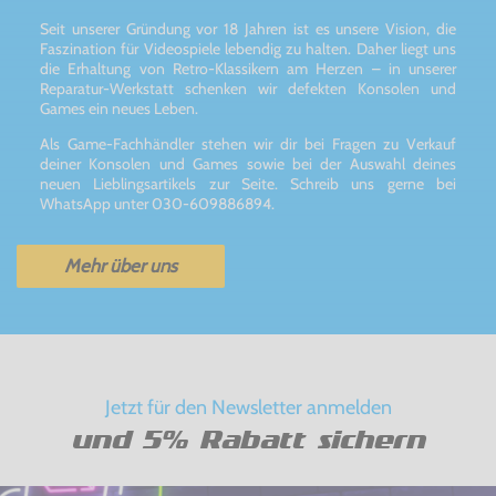
Seit unserer Gründung vor 18 Jahren ist es unsere Vision, die
Faszination für Videospiele lebendig zu halten. Daher liegt uns
die Erhaltung von Retro-Klassikern am Herzen – in unserer
Reparatur-Werkstatt schenken wir defekten Konsolen und
Games ein neues Leben.
Als Game-Fachhändler stehen wir dir bei Fragen zu Verkauf
deiner Konsolen und Games sowie bei der Auswahl deines
neuen Lieblingsartikels zur Seite. Schreib uns gerne bei
WhatsApp unter 030-609886894.
Mehr über uns
Jetzt für den Newsletter anmelden
und 5% Rabatt sichern