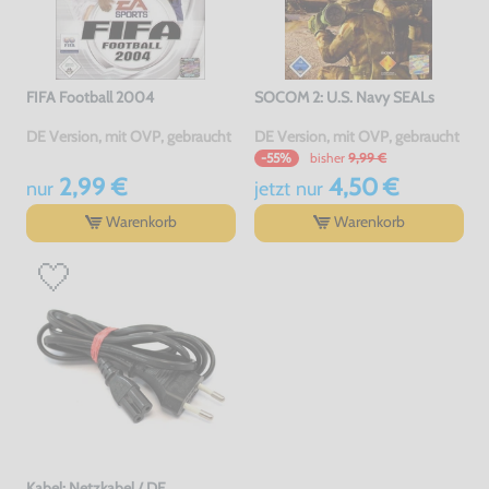
FIFA Football 2004
SOCOM 2: U.S. Navy SEALs
DE Version, mit OVP, gebraucht
DE Version, mit OVP, gebraucht
bisher
9,99 €
-55%
2,99 €
4,50 €
nur
jetzt
nur
Warenkorb
Warenkorb
Kabel: Netzkabel / DE