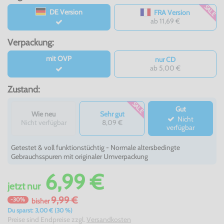
SALE
DE Version
FRA Version
ab 11,69 €
Verpackung:
mit OVP
nur CD
ab 5,00 €
Zustand:
SALE
Gut
Wie neu
Sehr gut
Nicht
Nicht verfügbar
8,09 €
verfügbar
Getestet & voll funktionstüchtig - Normale altersbedingte
Gebrauchsspuren mit originaler Umverpackung
6,99 €
jetzt
nur
9,99 €
-30%
bisher
Du sparst: 3,00 € (30 %)
Preise sind Endpreise zzgl.
Versandkosten