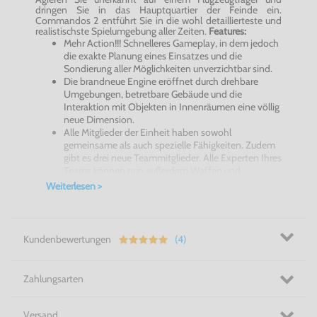
dringen Sie in das Hauptquartier der Feinde ein.
Commandos 2 entführt Sie in die wohl detaillierteste und
realistischste Spielumgebung aller Zeiten.
Features:
Mehr Action!!! Schnelleres Gameplay, in dem jedoch
die exakte Planung eines Einsatzes und die
Sondierung aller Möglichkeiten unverzichtbar sind.
Die brandneue Engine eröffnet durch drehbare
Umgebungen, betretbare Gebäude und die
Interaktion mit Objekten in Innenräumen eine völlig
neue Dimension.
Alle Mitglieder der Einheit haben sowohl
gemeinsame als auch spezielle Fähigkeiten. Zudem
gibt es drei neue Teammitglieder. Alle Experten Ihres
Teams können nun außerdem Waffen und
Gegenstände untereinander austauschen.
Weiterlesen >
Neben Jeeps gibt es zahlreiche neue Fahrzeuge, wie
Panzer, LKWs, Schiffe, Boote und Autos. Alle
Fahrzeuge wurden anhand von Originalzeichnungen
aus dem 2. Weltkrieg modelliert. Freuen Sie sich auf
Kundenbewertungen
(4)
viele interessante Fahrzeuge. ...
Zahlungsarten
Versand