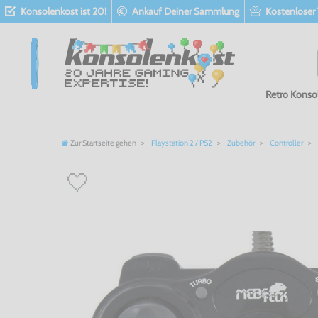
Konsolenkost ist 20!
Ankauf Deiner Sammlung
Kostenloser
Retro Konso
Zur Startseite gehen
Playstation 2 / PS2
Zubehör
Controller