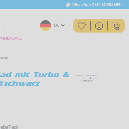
WhatsApp
030-609886894
DE
UMMER SALE
aucht)
Pad mit Turbo &
#schwarz
MebeTeck