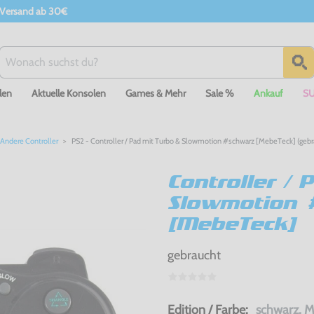
 Versand ab 30€
len
Aktuelle Konsolen
Games & Mehr
Sale %
Ankauf
S
Andere Controller
PS2 - Controller / Pad mit Turbo & Slowmotion #schwarz [MebeTeck] (gebr
Controller / 
Slowmotion 
[MebeTeck]
gebraucht
Edition / Farbe:
schwarz, 