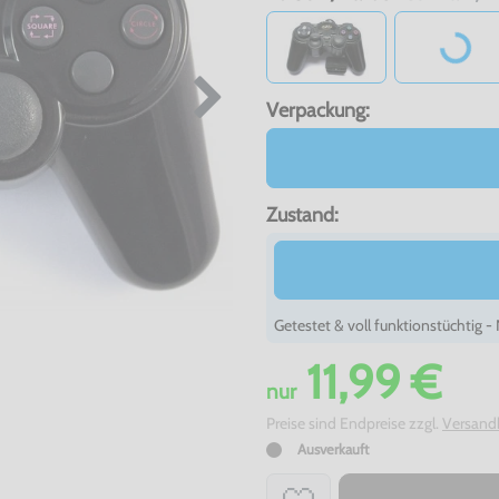
Loadi
Verpackung:
Zustand:
Getestet & voll funktionstüchtig 
11,99 €
nur
Preise sind Endpreise zzgl.
Versand
Ausverkauft