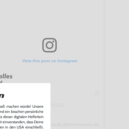
View this post on Instagram
n
Spaß machen würde! Unsere
und ein bisschen persönliche
 dieser digitalen Helferlein
it einverstanden, dass Deine
A post shared by konsolenkost.de (@konsolenkost.de)
ten in den USA einschließt.