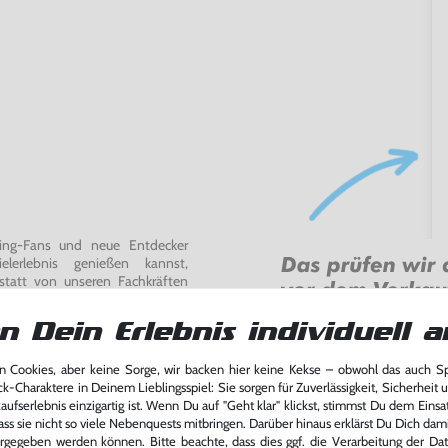
ming-Fans und neue Entdecker
lerlebnis genießen kannst,
tatt von unseren Fachkräften
arf repariert.
n Dein Erlebnis individuell a
fst oder verkaufst, trägst du
 Games zu verlängern und damit
.
 Cookies, aber keine Sorge, wir backen hier keine Kekse – obwohl das auch 
ck-Charaktere in Deinem Lieblingsspiel: Sie sorgen für Zuverlässigkeit, Sicherheit 
ufserlebnis einzigartig ist. Wenn Du auf "Geht klar" klickst, stimmst Du dem Einsatz
ass sie nicht so viele Nebenquests mitbringen. Darüber hinaus erklärst Du Dich dam
rgegeben werden können. Bitte beachte, dass dies ggf. die Verarbeitung der Da