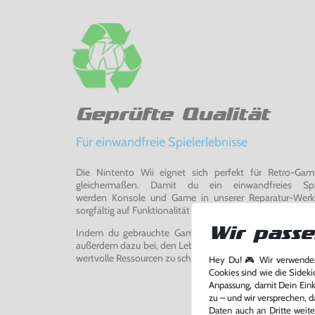
Geprüfte Qualität
Für einwandfreie Spielerlebnisse
Die Nintento Wii eignet sich perfekt für Retro-Ga
gleichermaßen. Damit du ein einwandfreies Spie
werden Konsole und Game in unserer Reparatur-Werks
sorgfältig auf Funktionalität getestet, gereinigt und bei Bed
Wir passe
Indem du gebrauchte Games und Konsolen bei uns kau
außerdem dazu bei, den Lebenszyklus von Konsolen und
wertvolle Ressourcen zu schonen und Abfall zu vermeiden
Hey Du! 🎮 Wir verwenden
Cookies sind wie die Sideki
Anpassung, damit Dein Einka
zu – und wir versprechen, d
Daten auch an Dritte weite