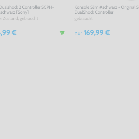
 Dualshock 2 Controller SCPH-
Konsole Slim #schwarz + Original 
schwarz [Sony]
DualShock Controller
er Zustand, gebraucht
gebraucht
,99 €
169,99 €
nur