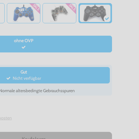
SALE
SALE
ng…
ohne OVP
Gut
Nicht verfügbar
- Normale altersbedingte Gebrauchsspuren
kosten