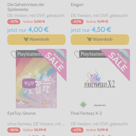
Die Geheimnisse der
Eragon
Spiderwicks
DE Version, mit OVP, gebraucht
DE Version, mit OVP, gebraucht
bisher
5,00 €
bisher
11,99 €
-20%
-62%
4,00 €
4,50 €
jetzt
nur
jetzt
nur
Warenkorb
Warenkorb
EyeToy: Groove
Final Fantasy X-2
ohne Kamera, DE Version, mit OVP, gebraucht
DE Version, mit OVP, gebraucht
bisher
10,99 €
bisher
11,99 €
-86%
-62%