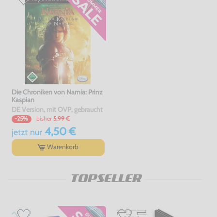
Die Chroniken von Narnia: Prinz
Kaspian
DE Version, mit OVP, gebraucht
bisher
5,99 €
-25%
4,50 €
jetzt
nur
Warenkorb
TOPSELLER