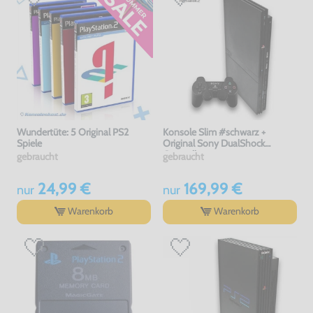
Wundertüte: 5 Original PS2
Konsole Slim #schwarz +
Spiele
Original Sony DualShock
Controller
gebraucht
gebraucht
24,99 €
169,99 €
nur
nur
Warenkorb
Warenkorb