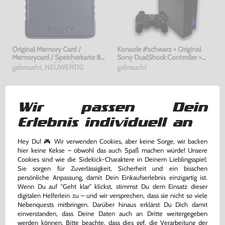
Original Memory Card /
Konsole #schwarz + Original
Memorycard / Speicherkarte 8
Sony DualShock Controller +
MB #schwarz [Sony]
Zubehör
gebraucht, NEUWERTIG
gebraucht
22,99 €
179,99 €
nur
nur
Wir passen Dein
Warenkorb
Warenkorb
Erlebnis individuell an
DAS HABEN ANDERE DAZU
Hey Du! 🎮 Wir verwenden Cookies, aber keine Sorge, wir backen
hier keine Kekse – obwohl das auch Spaß machen würde! Unsere
GEKAUFT
Cookies sind wie die Sidekick-Charaktere in Deinem Lieblingsspiel:
Sie sorgen für Zuverlässigkeit, Sicherheit und ein bisschen
-50%
persönliche Anpassung, damit Dein Einkaufserlebnis einzigartig ist.
Wenn Du auf "Geht klar" klickst, stimmst Du dem Einsatz dieser
digitalen Helferlein zu – und wir versprechen, dass sie nicht so viele
Nebenquests mitbringen. Darüber hinaus erklärst Du Dich damit
einverstanden, dass Deine Daten auch an Dritte weitergegeben
werden können. Bitte beachte, dass dies ggf. die Verarbeitung der