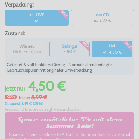
Verpackung:
SALE
mit OVP
nur CD
ab 2,99 €
Zustand:
SALE
SALE
Gut
Wie neu
Sehr gut
Nicht verfügbar
4,50 €
4,50 €
Getestet & voll funktionstüchtig - Normale altersbedingte
Gebrauchsspuren mit originaler Umverpackung
4,50 €
jetzt
nur
5,99 €
-25%
bisher
Du sparst: 1,49 € (25 %)
Preise sind Endpreise zzgl.
Versandkosten
Spare zusätzliche 5% mit dem
Summer Sale!
Spare auf bereits reduzierte Artikel im Summer Sale noch einmal