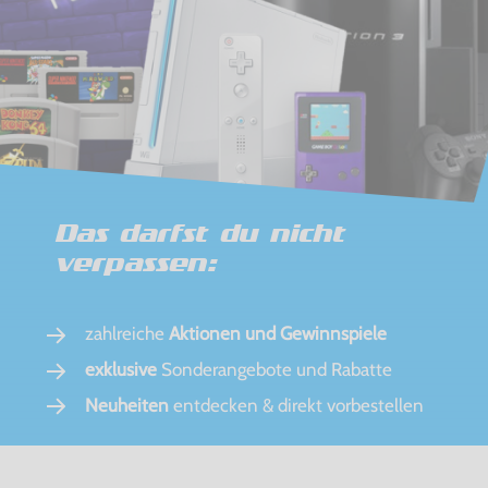
Das darfst du nicht
verpassen:
zahlreiche
Aktionen und Gewinnspiele
exklusive
Sonderangebote und Rabatte
Neuheiten
entdecken & direkt vorbestellen