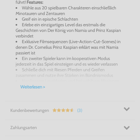
führt!
Features:
Wähle aus 20 spielbaren Charakteren einschließlich
Minotauren und Zentauren
Greif ein in epische Schlachten
Erlebe ein einzigartiges Level das erstmals die
Geschichten von Der König von Narnia und Prinz Kaspian
verbindet
Exklusive Filmsequenzen (Live-Action-Cut-Scenes) in
denen Dr. Cornelius Prinz Kaspian erklärt was mit Narnia
passiert ist
Ein zweiter Spieler kann im kooperativen Modus
jederzeit in das Spiel einsteigen und es wieder verlassen
Schließe dich mit Riesen Pferden und Greifen
zusammen und nutze ihre Stärken im Bündnismodus
Nonlineares Leveldesign und frei wählbare Missionen ...
Weiterlesen >
Kundenbewertungen
(3)
Zahlungsarten