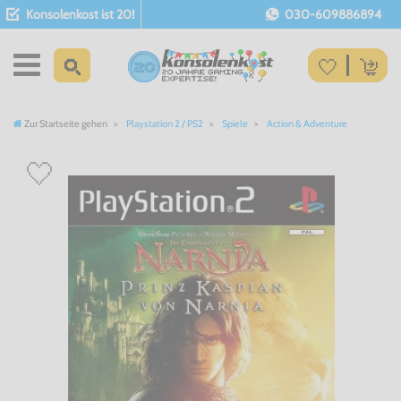
Konsolenkost ist 20!
030-609886894
Zur Startseite gehen
Playstation 2 / PS2
Spiele
Action & Adventure