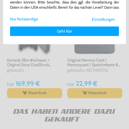
werden können. Bitte beachte, dass dies ggf. die Verarbeitung der
Daten in den USA einschließt. Bereit für das nächste Level? Dann lass
uns gemeinsam weiterziehen! 🚀
Nur Notwendige
Einstellungen
Weitere Informationen zu den von uns verwendeten Cookies und
Deinen Rechten als Nutzer findest Du in unserer
Daten­schutz­
Geht klar
erklärung
und unserem
Impressum
.
Konsole Slim #schwarz +
Original Memory Card /
Original Sony DualShock
Memorycard / Speicherkarte 8
Controller
MB #schwarz [Sony]
gebraucht
gebraucht, NEUWERTIG
169,99 €
22,99 €
nur
nur
Warenkorb
Warenkorb
DAS HABEN ANDERE DAZU
GEKAUFT