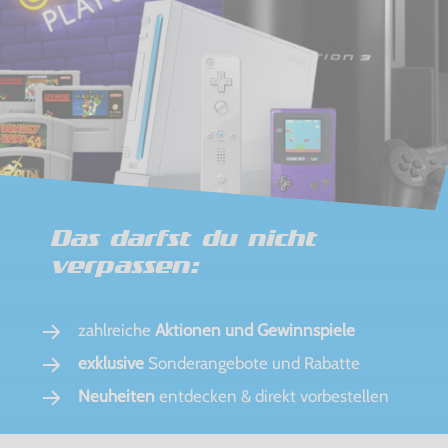
Das darfst du nicht
verpassen:
zahlreiche
Aktionen und Gewinnspiele
exklusive
Sonderangebote und Rabatte
Neuheiten
entdecken & direkt vorbestellen