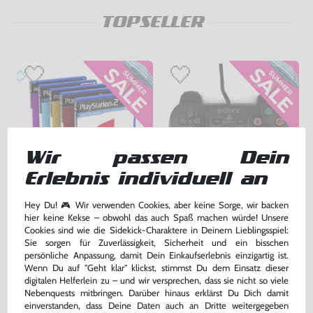
TOPSELLER
Wir passen Dein
Erlebnis individuell an
Hey Du! 🎮 Wir verwenden Cookies, aber keine Sorge, wir backen
Wundertüte: 5 Original PS2
Original Dualshock 2 Controller
hier keine Kekse – obwohl das auch Spaß machen würde! Unsere
Spiele
SCPH-10010 #schwarz [Sony]
Cookies sind wie die Sidekick-Charaktere in Deinem Lieblingsspiel:
gebraucht
sehr guter Zustand, gebraucht
Sie sorgen für Zuverlässigkeit, Sicherheit und ein bisschen
persönliche Anpassung, damit Dein Einkaufserlebnis einzigartig ist.
24,99 €
55,99 €
nur
nur
Wenn Du auf "Geht klar" klickst, stimmst Du dem Einsatz dieser
digitalen Helferlein zu – und wir versprechen, dass sie nicht so viele
Warenkorb
Warenkorb
Nebenquests mitbringen. Darüber hinaus erklärst Du Dich damit
einverstanden, dass Deine Daten auch an Dritte weitergegeben