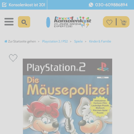
Konsolenkost ist 20!
030-609886894
Zur Startseite gehen
Playstation 2 / PS2
Spiele
Kinder & Familie