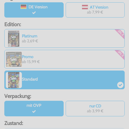
DE Version
AT Version
ab 7,99 €
Edition:
SALE
Platinum
ab 2,69 €
SALE
Promo
ab 15,99 €
Standard
Verpackung:
mit OVP
nur CD
ab 3,99 €
Zustand: