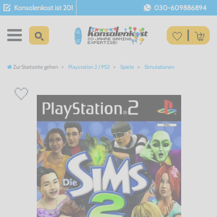
Konsolenkost ist 20!
030-609886894
Zur Startseite gehen
Playstation 2 / PS2
Spiele
Simulationen