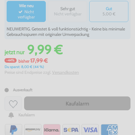
Wie neu
Sehr gut
Gut
Nicht
Nicht verfügbar
5,00 €
verfügbar
NEUWERTIG. Getestet & voll funktionstüchtig - Keine bis minimale
Gebrauchsspuren mit originaler Umverpackung
9,99 €
jetzt
nur
17,99 €
-44%
bisher
Du sparst: 8,00 € (44 %)
Preise sind Endpreise zzgl.
Versandkosten
Ausverkauft
Kaufalarm
Kaufalarm