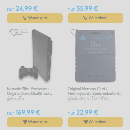
24,99 €
55,99 €
nur
nur
Warenkorb
Warenkorb
Konsole Slim #schwarz +
Original Memory Card /
Original Sony DualShock
Memorycard / Speicherkarte 8
Controller
MB #schwarz [Sony]
gebraucht
gebraucht, NEUWERTIG
169,99 €
22,99 €
nur
nur
Warenkorb
Warenkorb