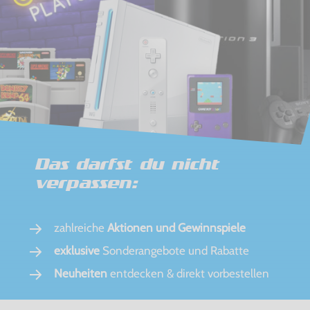
Das darfst du nicht
verpassen:
zahlreiche
Aktionen und Gewinnspiele
exklusive
Sonderangebote und Rabatte
Neuheiten
entdecken & direkt vorbestellen