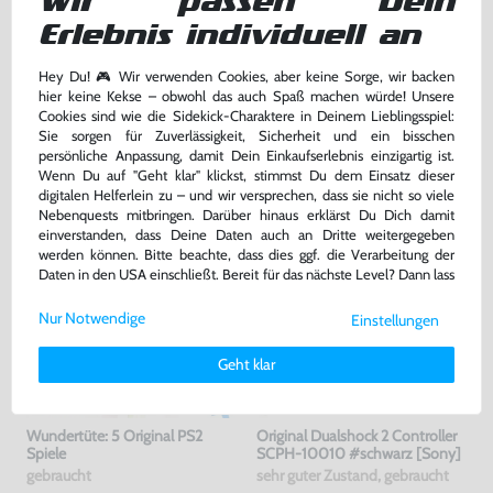
Wir passen Dein
Bald wieder da
Erlebnis individuell an
9,99 €
jetzt
nur
Kaufalarm
Hey Du! 🎮 Wir verwenden Cookies, aber keine Sorge, wir backen
hier keine Kekse – obwohl das auch Spaß machen würde! Unsere
Cookies sind wie die Sidekick-Charaktere in Deinem Lieblingsspiel:
Sie sorgen für Zuverlässigkeit, Sicherheit und ein bisschen
TOPSELLER
persönliche Anpassung, damit Dein Einkaufserlebnis einzigartig ist.
Wenn Du auf "Geht klar" klickst, stimmst Du dem Einsatz dieser
digitalen Helferlein zu – und wir versprechen, dass sie nicht so viele
Nebenquests mitbringen. Darüber hinaus erklärst Du Dich damit
einverstanden, dass Deine Daten auch an Dritte weitergegeben
werden können. Bitte beachte, dass dies ggf. die Verarbeitung der
Daten in den USA einschließt. Bereit für das nächste Level? Dann lass
uns gemeinsam weiterziehen! 🚀
Nur Notwendige
Einstellungen
Weitere Informationen zu den von uns verwendeten Cookies und
Deinen Rechten als Nutzer findest Du in unserer
Daten­schutz­
Geht klar
erklärung
und unserem
Impressum
.
Wundertüte: 5 Original PS2
Original Dualshock 2 Controller
Spiele
SCPH-10010 #schwarz [Sony]
gebraucht
sehr guter Zustand, gebraucht