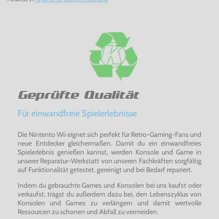
Umgebungen kann der Spieler für seine Sims ein
Heim nach seiner eigenen Fantasie errichten, dazu
stehen ihm 400 Gebäude, Optionen zur Gestaltung
und 350 neue Objekte zur Verfügung.
Freies Spiel und Story-Modus - 4 frei spielbare
Grundstücke kann der Spieler erkunden und im
Story-Modus auf 12 Grundstücken seine Ziele
verwirklichen.
Tauche ein in die Welt der Sims mit: Die Sims 2 für die
Playstation 2
Geprüfte Qualität
Für einwandfreie Spielerlebnisse
Die Nintento Wii eignet sich perfekt für Retro-Gaming-Fans und
neue Entdecker gleichermaßen. Damit du ein einwandfreies
Spielerlebnis genießen kannst, werden Konsole und Game in
unserer Reparatur-Werkstatt von unseren Fachkräften sorgfältig
auf Funktionalität getestet, gereinigt und bei Bedarf repariert.
Indem du gebrauchte Games und Konsolen bei uns kaufst oder
verkaufst, trägst du außerdem dazu bei, den Lebenszyklus von
Konsolen und Games zu verlängern und damit wertvolle
Ressourcen zu schonen und Abfall zu vermeiden.