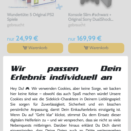
Wundertüte: 5 Original PS2
Konsole Slim #schwarz +
Spiele
Original Sony DualShock
Controller
gebraucht
gebraucht
24,99 €
169,99 €
nur
nur
Warenkorb
Warenkorb
Wir passen Dein
Erlebnis individuell an
Hey Du! 🎮 Wir verwenden Cookies, aber keine Sorge, wir backen
hier keine Kekse – obwohl das auch Spaß machen würde! Unsere
Cookies sind wie die Sidekick-Charaktere in Deinem Lieblingsspiel:
Sie sorgen für Zuverlässigkeit, Sicherheit und ein bisschen
persönliche Anpassung, damit Dein Einkaufserlebnis einzigartig ist.
Wenn Du auf "Geht klar" klickst, stimmst Du dem Einsatz dieser
Original Memory Card /
Konsole #schwarz + Original
digitalen Helferlein zu – und wir versprechen, dass sie nicht so viele
Memorycard / Speicherkarte 8
Sony DualShock Controller +
Nebenquests mitbringen. Darüber hinaus erklärst Du Dich damit
MB #schwarz [Sony]
Zubehör
gebraucht, NEUWERTIG
gebraucht
einverstanden, dass Deine Daten auch an Dritte weitergegeben