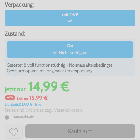
Verpackung:
mit OVP
Zustand:
Gut
Nicht verfügbar
Getestet & voll funktionstüchtig - Normale altersbedingte
Gebrauchsspuren mit originaler Umverpackung
14,99 €
jetzt
nur
15,99 €
-6%
bisher
Du sparst: 1,00 € (6 %)
Preise sind Endpreise zzgl.
Versandkosten
Ausverkauft
Kaufalarm