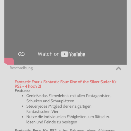
Beschreibung
Fantastic Four + Fantastic Four: Rise of the Silver Surfer für
PS2 - 4 hoch 2!
Features:
Genieße das Filmerlebnis mit allen Protagonisten,
Schurken und Schauplätzen
Steuer jedes Mitglied der einzigartigen
Fantastischen Vier
Nutze die individuellen Fähigkeiten, um Rätsel zu
lösen und Feinde zu besiegen
Fantastic Four für PS2 -
Im Rahmen einer Weltraum-