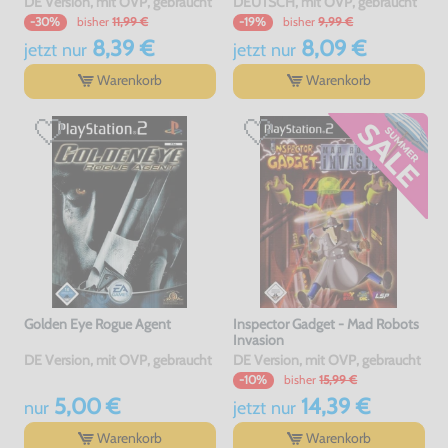
DE Version, mit OVP, gebraucht
DEUTSCH, mit OVP, gebraucht
bisher
11,99 €
bisher
9,99 €
-30%
-19%
8,39 €
8,09 €
jetzt
nur
jetzt
nur
Warenkorb
Warenkorb
Golden Eye Rogue Agent
Inspector Gadget - Mad Robots
Invasion
DE Version, mit OVP, gebraucht
DE Version, mit OVP, gebraucht
bisher
15,99 €
-10%
5,00 €
14,39 €
nur
jetzt
nur
Warenkorb
Warenkorb