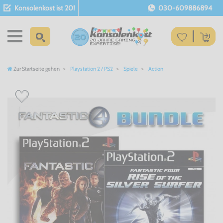
Konsolenkost ist 20!
030-609886894
Zur Startseite gehen
Playstation 2 / PS2
Spiele
Action