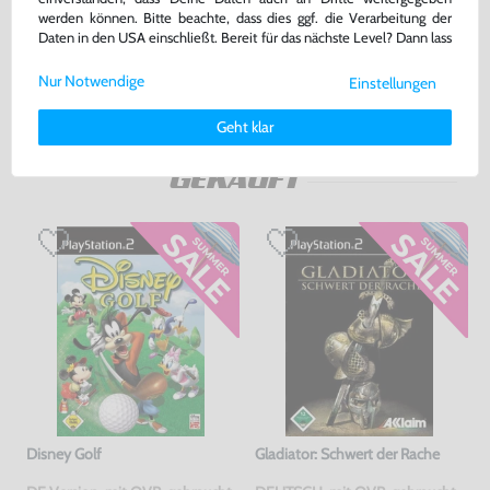
werden können. Bitte beachte, dass dies ggf. die Verarbeitung der
22,99 €
179,99 €
Daten in den USA einschließt. Bereit für das nächste Level? Dann lass
nur
nur
uns gemeinsam weiterziehen! 🚀
Warenkorb
Warenkorb
Nur Notwendige
Einstellungen
Weitere Informationen zu den von uns verwendeten Cookies und
Deinen Rechten als Nutzer findest Du in unserer
Daten­schutz­
Geht klar
erklärung
und unserem
Impressum
.
DAS HABEN ANDERE DAZU
GEKAUFT
Disney Golf
Gladiator: Schwert der Rache