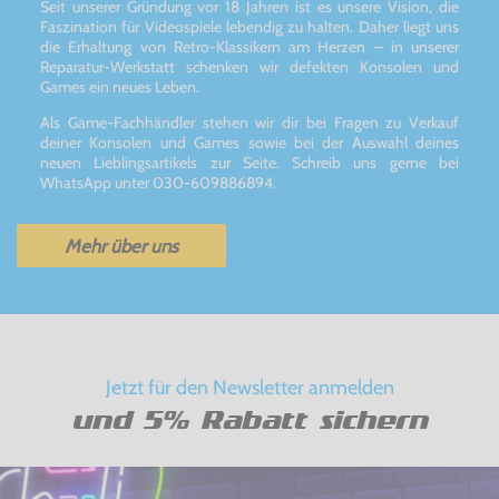
Seit unserer Gründung vor 18 Jahren ist es unsere Vision, die
Faszination für Videospiele lebendig zu halten. Daher liegt uns
die Erhaltung von Retro-Klassikern am Herzen – in unserer
Reparatur-Werkstatt schenken wir defekten Konsolen und
Games ein neues Leben.
Als Game-Fachhändler stehen wir dir bei Fragen zu Verkauf
deiner Konsolen und Games sowie bei der Auswahl deines
neuen Lieblingsartikels zur Seite. Schreib uns gerne bei
WhatsApp unter 030-609886894.
Mehr über uns
Jetzt für den Newsletter anmelden
und 5% Rabatt sichern