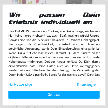
Wir passen Dein
Wundertüte: 5 Original PS2
Konsole Slim #schwarz +
Spiele
Original Sony DualShock
Erlebnis individuell an
Controller
gebraucht
gebraucht
Hey Du! 🎮 Wir verwenden Cookies, aber keine Sorge, wir backen
24,99 €
169,99 €
nur
nur
hier keine Kekse – obwohl das auch Spaß machen würde! Unsere
Cookies sind wie die Sidekick-Charaktere in Deinem Lieblingsspiel:
Warenkorb
Warenkorb
Sie sorgen für Zuverlässigkeit, Sicherheit und ein bisschen
persönliche Anpassung, damit Dein Einkaufserlebnis einzigartig ist.
Wenn Du auf "Geht klar" klickst, stimmst Du dem Einsatz dieser
digitalen Helferlein zu – und wir versprechen, dass sie nicht so viele
Nebenquests mitbringen. Darüber hinaus erklärst Du Dich damit
einverstanden, dass Deine Daten auch an Dritte weitergegeben
werden können. Bitte beachte, dass dies ggf. die Verarbeitung der
Daten in den USA einschließt. Bereit für das nächste Level? Dann lass
uns gemeinsam weiterziehen! 🚀
Nur Notwendige
Einstellungen
Weitere Informationen zu den von uns verwendeten Cookies und
Deinen Rechten als Nutzer findest Du in unserer
Daten­schutz­
Geht klar
erklärung
und unserem
Impressum
.
Original Memory Card /
Konsole #schwarz + Original
Memorycard / Speicherkarte 8
Sony DualShock Controller +