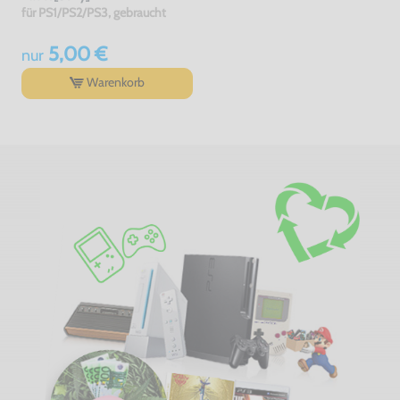
für PS1/PS2/PS3, gebraucht
5,00 €
nur
Warenkorb