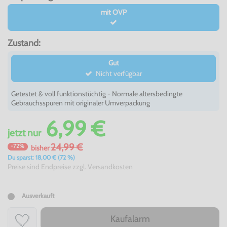
mit OVP
Zustand:
Gut
Nicht verfügbar
Getestet & voll funktionstüchtig - Normale altersbedingte
Gebrauchsspuren mit originaler Umverpackung
6,99 €
jetzt
nur
24,99 €
-72%
bisher
Du sparst: 18,00 € (72 %)
Preise sind Endpreise zzgl.
Versandkosten
Ausverkauft
Kaufalarm