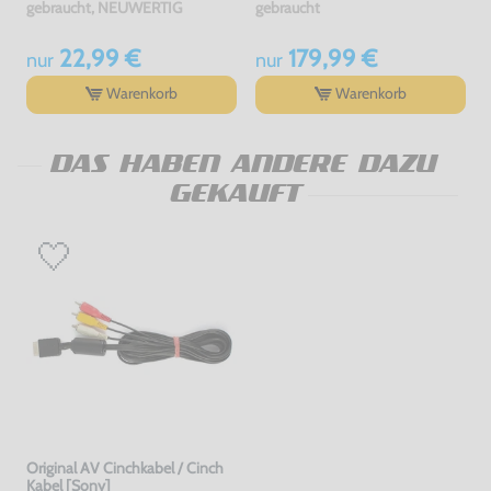
MB #schwarz [Sony]
Zubehör
gebraucht, NEUWERTIG
gebraucht
22,99 €
179,99 €
nur
nur
Warenkorb
Warenkorb
DAS HABEN ANDERE DAZU
GEKAUFT
Original AV Cinchkabel / Cinch
Kabel [Sony]