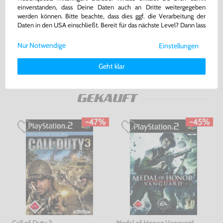
Memorycard / Speicherkarte 8
Sony DualShock Controller +
einverstanden, dass Deine Daten auch an Dritte weitergegeben
MB #schwarz [Sony]
Zubehör
gebraucht, NEUWERTIG
gebraucht
werden können. Bitte beachte, dass dies ggf. die Verarbeitung der
Daten in den USA einschließt. Bereit für das nächste Level? Dann lass
22,99 €
179,99 €
uns gemeinsam weiterziehen! 🚀
nur
nur
Nur Notwendige
Einstellungen
Weitere Informationen zu den von uns verwendeten Cookies und
Warenkorb
Warenkorb
Deinen Rechten als Nutzer findest Du in unserer
Daten­schutz­
Geht klar
erklärung
und unserem
Impressum
.
DAS HABEN ANDERE DAZU
GEKAUFT
-47%
-45%
Call of Duty 3
Medal of Honor: Vanguard