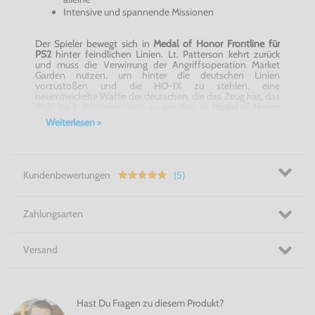
Intensive und spannende Missionen
Der Spieler bewegt sich in
Medal
of
Honor
Frontline für
PS2
hinter feindlichen Linien. Lt. Patterson kehrt zurück
und muss die Verwirrung der Angriffsoperation Market
Garden nutzen, um hinter die deutschen Linien
vorzustoßen und die HO-IX zu stehlen, eine
neuentwickelte
Waffe der deutschen, die das Zeug hat, das
Blatt im 2. Weltkrieg noch zu wenden. In
Medal
of
Honor
Frontline für PS2
erwarten Dich spannende Missionen und
Weiterlesen >
intensive Kämpfe.
Medal
of
Honor
Frontline für PS2
lässt
Dich mit Freunden oder alleine ein actionreiches
Gamingerlebnis erleben.
Mach dich auf! -
Medal
of
Honor
Frontline für PS2
Kundenbewertungen
(5)
Zahlungsarten
Versand
Hast Du Fragen zu diesem Produkt?