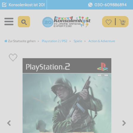
Konsolenkost ist 20!
030-609886894
Zur Startseite gehen
Playstation 2 / PS2
Spiele
Action & Adventure