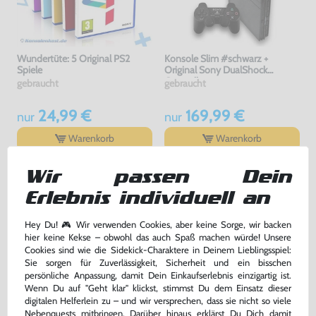
Wundertüte: 5 Original PS2
Konsole Slim #schwarz +
Spiele
Original Sony DualShock
Controller
gebraucht
gebraucht
24,99 €
169,99 €
nur
nur
Warenkorb
Warenkorb
Wir passen Dein
Erlebnis individuell an
Hey Du! 🎮 Wir verwenden Cookies, aber keine Sorge, wir backen
hier keine Kekse – obwohl das auch Spaß machen würde! Unsere
Cookies sind wie die Sidekick-Charaktere in Deinem Lieblingsspiel:
Sie sorgen für Zuverlässigkeit, Sicherheit und ein bisschen
persönliche Anpassung, damit Dein Einkaufserlebnis einzigartig ist.
Wenn Du auf "Geht klar" klickst, stimmst Du dem Einsatz dieser
digitalen Helferlein zu – und wir versprechen, dass sie nicht so viele
Original Memory Card /
Konsole #schwarz + Original
Nebenquests mitbringen. Darüber hinaus erklärst Du Dich damit