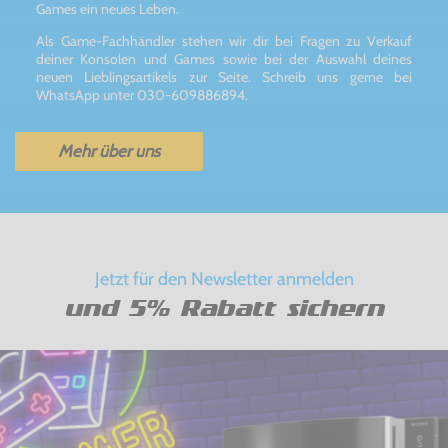
Games ein neues Leben.
Als Game-Fachhändler stehen wir dir bei Fragen zu Verkauf
deiner Konsolen und Games sowie bei der Auswahl deines
neuen Lieblingsartikels zur Seite. Schreib uns gerne bei
WhatsApp unter 030-609886894.
Mehr über uns
Jetzt für den Newsletter anmelden
und 5% Rabatt sichern