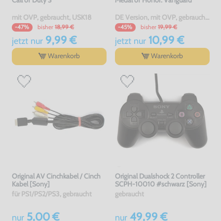
mit OVP, gebraucht, USK18
DE Version, mit OVP, gebraucht, USK18
bisher
18,99 €
bisher
19,99 €
-47%
-45%
9,99 €
10,99 €
jetzt
nur
jetzt
nur
Warenkorb
Warenkorb
Original AV Cinchkabel / Cinch
Original Dualshock 2 Controller
Kabel [Sony]
SCPH-10010 #schwarz [Sony]
für PS1/PS2/PS3, gebraucht
gebraucht
5,00 €
49,99 €
nur
nur