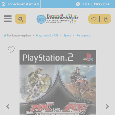
Konsolenkost ist 20!
030-609886894
Zur Startseite gehen
Playstation 2 / PS2
Spiele
Rennspiele