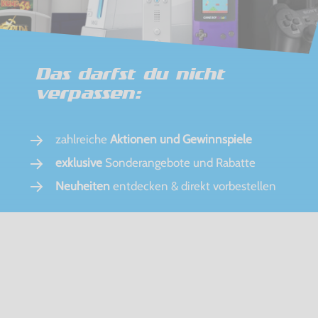
Das darfst du nicht
verpassen:
zahlreiche
Aktionen und Gewinnspiele
exklusive
Sonderangebote und Rabatte
Neuheiten
entdecken & direkt vorbestellen