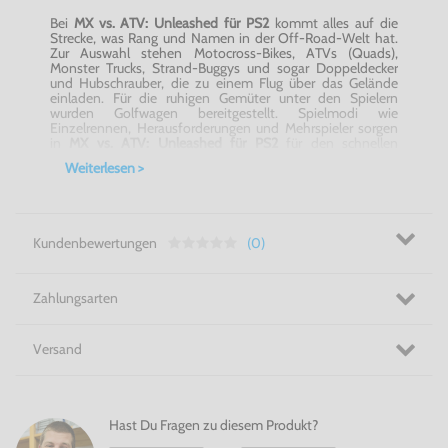
Bei
MX vs. ATV: Unleashed für PS2
kommt alles auf die
Strecke, was Rang und Namen in der Off-Road-Welt hat.
Zur Auswahl stehen Motocross-Bikes, ATVs (Quads),
Monster Trucks, Strand-Buggys und sogar Doppeldecker
und Hubschrauber, die zu einem Flug über das Gelände
einladen. Für die ruhigen Gemüter unter den Spielern
wurden Golfwagen bereitgestellt. Spielmodi wie
Einzelrennen, Herausforderungen und Mehrspieler sorgen
in
MX vs. ATV: Unleashed für PS2
für den schnellen
Einstieg und bringen im Handumdrehen jede Menge
Weiterlesen >
Action auf den Bildschirm. Für die Langzeitmotivation
steht der Karrieremodus bereit, um endlich festzustellen,
wer mehr Power auf die Strecke bringt: MX oder ATV. Du
kannst dann mit dem hartverdienten Geld, Deine
Fahrzeuge tunen und an die Leistungsgrenzen bringen. Im
Kundenbewertungen
(0)
Freeride-Modus können die riesigen Areale befahren
werden. So werden die Umgebung erkundet und die
einzelnen Fahrzeuge ausprobiert, bevor es wieder zum
nächsten Championship-Race geht. Und all das wird dank
Zahlungsarten
der Physik-Engine wirklichskeitsgetreu dargestellt, jeder
Sprung, jeder Crash.
MX vs. ATV: Unleashed für
PS2
verbindet endlich, was schon lange zusammengehört
Versand
und ist nicht nur etwas für Fans.
Gib Gas! - MX vs. ATV: Unleashed für PS2
Hast Du Fragen zu diesem Produkt?