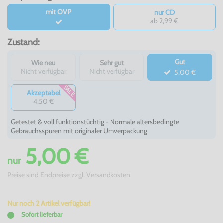
mit OVP
nur CD
ab 2,99 €
Zustand:
Gut
Wie neu
Sehr gut
Nicht verfügbar
Nicht verfügbar
5,00 €
SALE
Akzeptabel
4,50 €
Getestet & voll funktionstüchtig - Normale altersbedingte
Gebrauchsspuren mit originaler Umverpackung
5,00 €
nur
Preise sind Endpreise zzgl.
Versandkosten
Nur noch 2 Artikel verfügbar!
Sofort lieferbar