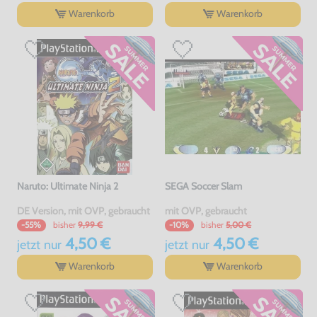
Warenkorb
Warenkorb
Naruto: Ultimate Ninja 2
SEGA Soccer Slam
DE Version, mit OVP, gebraucht
mit OVP, gebraucht
bisher
9,99 €
bisher
5,00 €
-55%
-10%
4,50 €
4,50 €
jetzt
nur
jetzt
nur
Warenkorb
Warenkorb