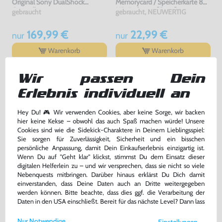
Original Sony DualShock
Memorycard / Speicherkarte 8
Controller
MB #schwarz [Sony]
gebraucht
gebraucht, NEUWERTIG
169,99 €
22,99 €
nur
nur
Warenkorb
Warenkorb
Wir passen Dein
DAS HABEN ANDERE DAZU
Erlebnis individuell an
GEKAUFT
Hey Du! 🎮 Wir verwenden Cookies, aber keine Sorge, wir backen
hier keine Kekse – obwohl das auch Spaß machen würde! Unsere
Cookies sind wie die Sidekick-Charaktere in Deinem Lieblingsspiel:
Sie sorgen für Zuverlässigkeit, Sicherheit und ein bisschen
persönliche Anpassung, damit Dein Einkaufserlebnis einzigartig ist.
Wenn Du auf "Geht klar" klickst, stimmst Du dem Einsatz dieser
digitalen Helferlein zu – und wir versprechen, dass sie nicht so viele
Nebenquests mitbringen. Darüber hinaus erklärst Du Dich damit
einverstanden, dass Deine Daten auch an Dritte weitergegeben
werden können. Bitte beachte, dass dies ggf. die Verarbeitung der
Daten in den USA einschließt. Bereit für das nächste Level? Dann lass
uns gemeinsam weiterziehen! 🚀
Disney High School Musical:
L.A. Rush
Nur Notwendige
Einstellungen