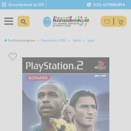
Konsolenkost ist 20!
030-609886894
Zur Startseite gehen
Playstation 2 / PS2
Spiele
Sport