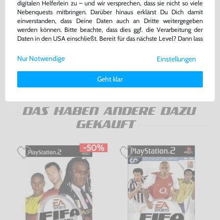
digitalen Helferlein zu – und wir versprechen, dass sie nicht so viele
Nebenquests mitbringen. Darüber hinaus erklärst Du Dich damit
einverstanden, dass Deine Daten auch an Dritte weitergegeben
Konsole Slim #schwarz +
Original Memory Card /
werden können. Bitte beachte, dass dies ggf. die Verarbeitung der
Original Sony DualShock
Memorycard / Speicherkarte 8
Daten in den USA einschließt. Bereit für das nächste Level? Dann lass
Controller
MB #schwarz [Sony]
gebraucht
gebraucht, NEUWERTIG
uns gemeinsam weiterziehen! 🚀
Nur Notwendige
Einstellungen
169,99 €
22,99 €
nur
nur
Weitere Informationen zu den von uns verwendeten Cookies und
Deinen Rechten als Nutzer findest Du in unserer
Daten­schutz­
Geht klar
Warenkorb
Warenkorb
erklärung
und unserem
Impressum
.
DAS HABEN ANDERE DAZU
GEKAUFT
-50%