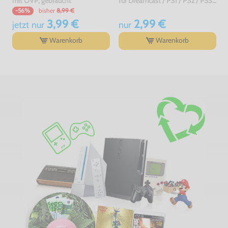
mit OVP, gebraucht
für Dreamcast / PS1 / PS2 / PS3 / PS4 / Saturn / Xbox / 3DO, gebraucht
bisher
8,99 €
-56%
3,99 €
2,99 €
jetzt
nur
nur
Warenkorb
Warenkorb