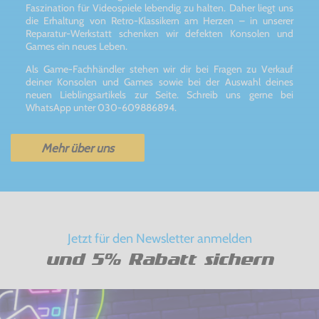
Faszination für Videospiele lebendig zu halten. Daher liegt uns
die Erhaltung von Retro-Klassikern am Herzen – in unserer
Reparatur-Werkstatt schenken wir defekten Konsolen und
Games ein neues Leben.
Als Game-Fachhändler stehen wir dir bei Fragen zu Verkauf
deiner Konsolen und Games sowie bei der Auswahl deines
neuen Lieblingsartikels zur Seite. Schreib uns gerne bei
WhatsApp unter 030-609886894.
Mehr über uns
Jetzt für den Newsletter anmelden
und 5% Rabatt sichern