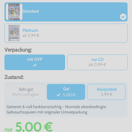
Standard
Platinum
ab 5,99 €
Verpackung:
mit OVP
nur CD
ab 0,99 €
Zustand:
Gut
Sehr gut
Akzeptabel
Nicht verfügbar
3,99 €
5,00 €
Getestet & voll funktionstüchtig - Normale altersbedingte
Gebrauchsspuren mit originaler Umverpackung
5,00 €
nur