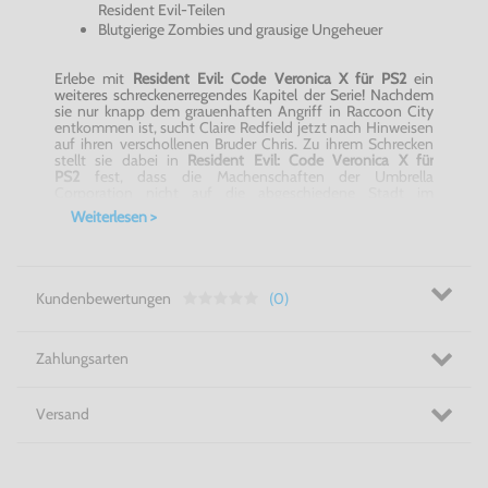
Resident Evil-Teilen
Blutgierige Zombies und grausige Ungeheuer
Erlebe mit
Resident Evil: Code Veronica X für PS2
ein
weiteres schreckenerregendes Kapitel der Serie! Nachdem
sie nur knapp dem grauenhaften Angriff in Raccoon City
entkommen ist, sucht Claire Redfield jetzt nach Hinweisen
auf ihren verschollenen Bruder Chris. Zu ihrem Schrecken
stellt sie dabei in
Resident Evil: Code Veronica X für
PS2
fest, dass die Machenschaften der Umbrella
Corporation nicht auf die abgeschiedene Stadt im
mittleren Westen beschränkt sind. Nein, der Horror reicht
Weiterlesen >
viel weiter, als bisher angenommen. Erkunde in
Resident
Evil: Code Veronica X für PS2
ein riesiges Gebiet und stelle
dich fürchterlichen Bestien und gierigen Zombies. Bist Du
bereit ein weiteres Geheimnis zu lüften?
Kundenbewertungen
(0)
Der Horror geht weiter! - Resident Evil: Code Veronica X für
PS2
Zahlungsarten
Versand