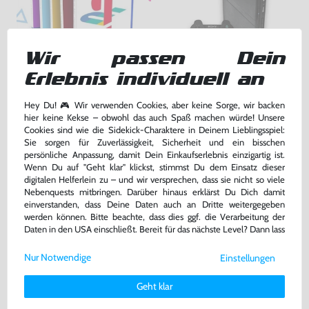
Wir passen Dein
Wundertüte: 5 Original PS2
Konsole Slim #schwarz +
Erlebnis individuell an
Spiele
Original Sony DualShock
Controller
gebraucht
gebraucht
Hey Du! 🎮 Wir verwenden Cookies, aber keine Sorge, wir backen
hier keine Kekse – obwohl das auch Spaß machen würde! Unsere
24,99 €
169,99 €
nur
nur
Cookies sind wie die Sidekick-Charaktere in Deinem Lieblingsspiel:
Sie sorgen für Zuverlässigkeit, Sicherheit und ein bisschen
Warenkorb
Warenkorb
persönliche Anpassung, damit Dein Einkaufserlebnis einzigartig ist.
Wenn Du auf "Geht klar" klickst, stimmst Du dem Einsatz dieser
digitalen Helferlein zu – und wir versprechen, dass sie nicht so viele
Nebenquests mitbringen. Darüber hinaus erklärst Du Dich damit
einverstanden, dass Deine Daten auch an Dritte weitergegeben
werden können. Bitte beachte, dass dies ggf. die Verarbeitung der
Daten in den USA einschließt. Bereit für das nächste Level? Dann lass
uns gemeinsam weiterziehen! 🚀
Nur Notwendige
Einstellungen
Weitere Informationen zu den von uns verwendeten Cookies und
Deinen Rechten als Nutzer findest Du in unserer
Daten­schutz­
Geht klar
erklärung
und unserem
Impressum
.