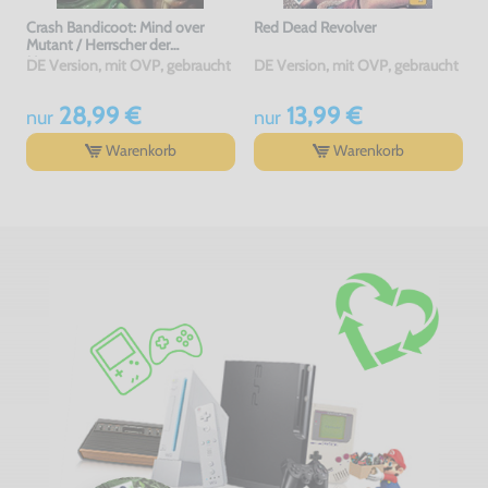
Crash Bandicoot: Mind over
Red Dead Revolver
Mutant / Herrscher der
Mutanten
DE Version, mit OVP, gebraucht
DE Version, mit OVP, gebraucht
28,99 €
13,99 €
nur
nur
Warenkorb
Warenkorb