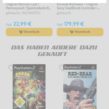
Original Memory Card /
Konsole #schwarz + Original
Memorycard / Speicherkarte 8
Sony DualShock Controller +
MB #schwarz [Sony]
Zubehör
gebraucht, NEUWERTIG
gebraucht
22,99 €
179,99 €
nur
nur
Warenkorb
Warenkorb
DAS HABEN ANDERE DAZU
GEKAUFT