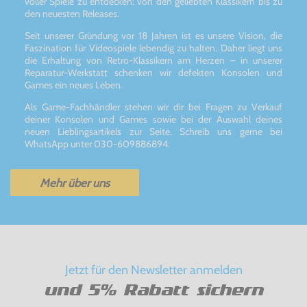
voller Spiele zu entdecken: von den geliebten Klassikern bis zu
den neuesten Releases.
Seit unserer Gründung vor 18 Jahren ist es unsere Vision, die
Faszination für Videospiele lebendig zu halten. Daher liegt uns
die Erhaltung von Retro-Klassikern am Herzen – in unserer
Reparatur-Werkstatt schenken wir defekten Konsolen und
Games ein neues Leben.
Als Game-Fachhändler stehen wir dir bei Fragen zu Verkauf
deiner Konsolen und Games sowie bei der Auswahl deines
neuen Lieblingsartikels zur Seite. Schreib uns gerne bei
WhatsApp unter 030-609886894.
Mehr über uns
Jetzt für den Newsletter anmelden
und 5% Rabatt sichern