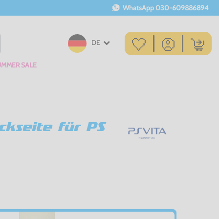
WhatsApp
030-609886894
DE
UMMER SALE
kseite für PS