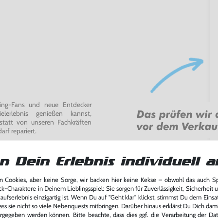
ming-Fans und neue Entdecker
lerlebnis genießen kannst,
tatt von unseren Fachkräften
arf repariert.
fst oder verkaufst, trägst du
 Games zu verlängern und damit
n Dein Erlebnis individuell a
.
 Cookies, aber keine Sorge, wir backen hier keine Kekse – obwohl das auch 
ck-Charaktere in Deinem Lieblingsspiel: Sie sorgen für Zuverlässigkeit, Sicherheit 
ufserlebnis einzigartig ist. Wenn Du auf "Geht klar" klickst, stimmst Du dem Einsatz
ass sie nicht so viele Nebenquests mitbringen. Darüber hinaus erklärst Du Dich dam
rgegeben werden können. Bitte beachte, dass dies ggf. die Verarbeitung der Da