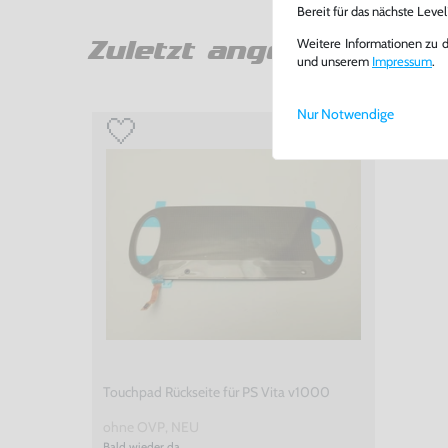
Bereit für das nächste Leve
Weitere Informationen zu 
Zuletzt angesehen
und unserem
Impressum
.
Nur Notwendige
Touchpad Rückseite für PS Vita v1000
ohne OVP, NEU
Bald wieder da