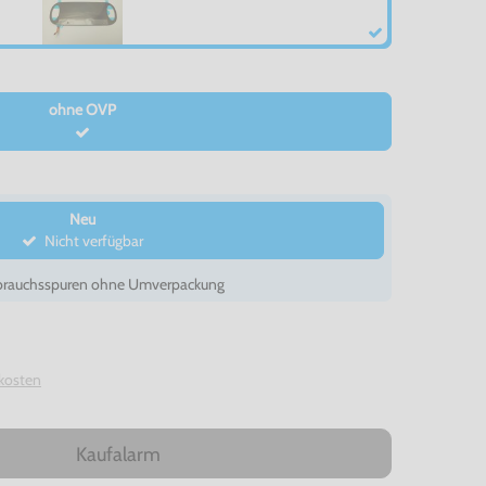
ohne OVP
Neu
Nicht verfügbar
brauchsspuren ohne Umverpackung
kosten
Kaufalarm