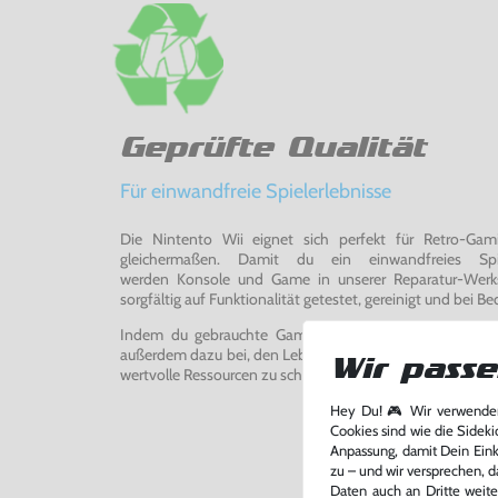
Geprüfte Qualität
Für einwandfreie Spielerlebnisse
Die Nintento Wii eignet sich perfekt für Retro-Ga
gleichermaßen. Damit du ein einwandfreies Spie
werden Konsole und Game in unserer Reparatur-Werks
sorgfältig auf Funktionalität getestet, gereinigt und bei Bed
Indem du gebrauchte Games und Konsolen bei uns kau
außerdem dazu bei, den Lebenszyklus von Konsolen und
Wir passe
wertvolle Ressourcen zu schonen und Abfall zu vermeiden
Hey Du! 🎮 Wir verwenden
Cookies sind wie die Sideki
Anpassung, damit Dein Einka
zu – und wir versprechen, d
Daten auch an Dritte weite