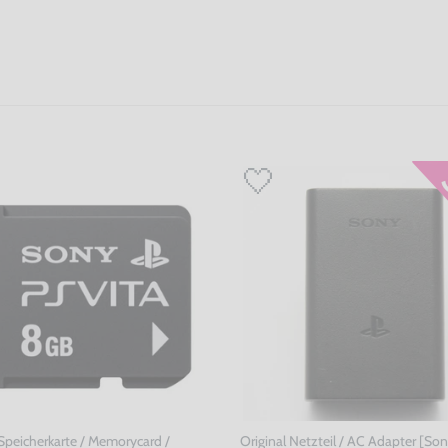
 Speicherkarte / Memorycard /
Original Netzteil / AC Adapter [So