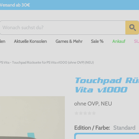
 Versand ab 30€
len
Aktuelle Konsolen
Games & Mehr
Sale %
Ankauf
S
PS Vita - Touchpad Rückseite für PS Vita v1000 (ohne OVP) (NEU)
Touchpad Rüc
Vita v1000
ohne OVP, NEU
Edition / Farbe:
Standard