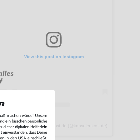
View this post on Instagram
n
Spaß machen würde! Unsere
und ein bisschen persönliche
A post shared by konsolenkost.de (@konsolenkost.de)
 dieser digitalen Helferlein
it einverstanden, dass Deine
ten in den USA einschließt.