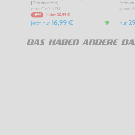
[Dritthersteller]
Memory S
ohne OVP, NEU
gebrauc
bisher
20,99 €
-19%
16,99 €
29
jetzt
nur
nur
DAS HABEN ANDERE DA