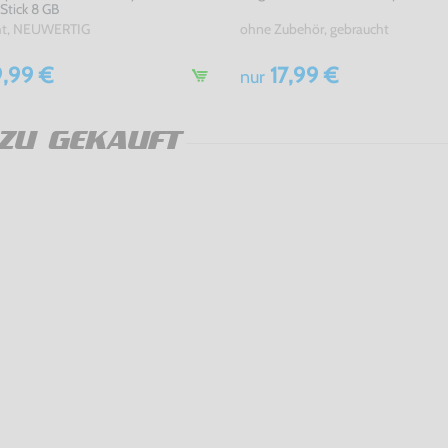
tick 8 GB
ht, NEUWERTIG
ohne Zubehör, gebraucht
,99 €
17,99 €
nur
ZU GEKAUFT