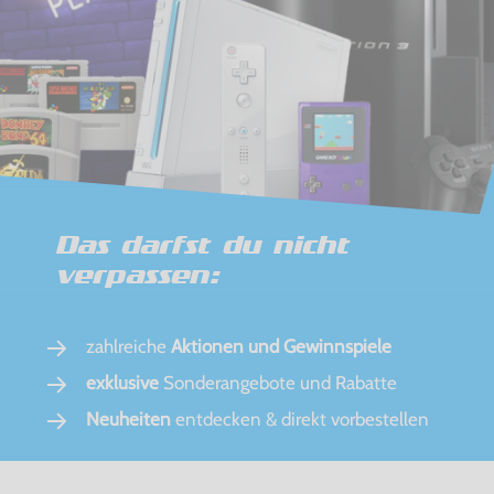
Das darfst du nicht
verpassen:
zahlreiche
Aktionen und Gewinnspiele
exklusive
Sonderangebote und Rabatte
Neuheiten
entdecken & direkt vorbestellen