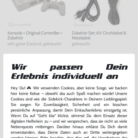
Konsole + Original Controller +
Zubehör Set: AV Cinchkabel &
Zubehör
Netzkabel
sehr guter Zustand, gebraucht
gebraucht
139,99 €
7,99 €
nur
nur
Wir passen Dein
Warenkorb
Warenkorb
Erlebnis individuell an
DAS HABEN ANDERE DAZU
Hey Du! 🎮 Wir verwenden Cookies, aber keine Sorge, wir backen
hier keine Kekse – obwohl das auch Spaß machen würde! Unsere
GEKAUFT
Cookies sind wie die Sidekick-Charaktere in Deinem Lieblingsspiel:
Sie sorgen für Zuverlässigkeit, Sicherheit und ein bisschen
persönliche Anpassung, damit Dein Einkaufserlebnis einzigartig ist.
Wenn Du auf "Geht klar" klickst, stimmst Du dem Einsatz dieser
digitalen Helferlein zu – und wir versprechen, dass sie nicht so viele
Nebenquests mitbringen. Darüber hinaus erklärst Du Dich damit
einverstanden, dass Deine Daten auch an Dritte weitergegeben
werden können. Bitte beachte, dass dies ggf. die Verarbeitung der