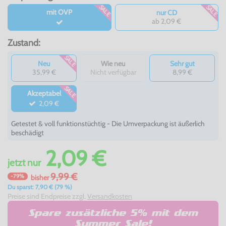
SALE
SALE
mit OVP
nur CD
ab 2,09 €
Zustand:
SALE
Neu
Wie neu
Sehr gut
35,99 €
Nicht verfügbar
8,99 €
SALE
Akzeptabel
2,09 €
Getestet & voll funktionstüchtig - Die Umverpackung ist äußerlich
beschädigt
2,09 €
jetzt
nur
9,99 €
-79%
bisher
Du sparst: 7,90 € (79 %)
Preise sind Endpreise zzgl.
Versandkosten
Spare zusätzliche 5% mit dem
Summer Sale!