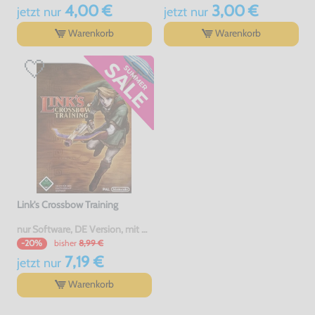
4,00 €
3,00 €
jetzt
nur
jetzt
nur
Warenkorb
Warenkorb
Link's Crossbow Training
nur Software, DE Version, mit OVP, gebraucht
bisher
8,99 €
-20%
7,19 €
jetzt
nur
Warenkorb