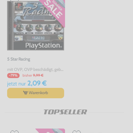
5 Star Racing
mit OVP, OVP beschädigt, gebraucht
bisher
9,99 €
-79%
2,09 €
jetzt
nur
Warenkorb
TOPSELLER