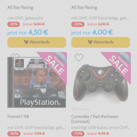
All Star Racing
All Star Racing
mit OVP, gebraucht
mit OVP, OVP beschädigt, gebraucht
bisher
5,00 €
bisher
5,00 €
-10%
-20%
4,50 €
4,00 €
jetzt
nur
jetzt
nur
Warenkorb
Warenkorb
Formel 1 '98
Controller / Pad #schwarz
[Lioncast]
mit OVP, OVP beschädigt, gebraucht
benötigt USB Kabel, ohne OVP, NEU
bisher
7,99 €
bisher
9,99 €
-50%
-70%