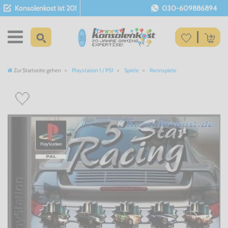
Konsolenkost ist 20!
030-609886894
Zur Startseite gehen
Playstation 1 / PS1
Spiele
Rennspiele