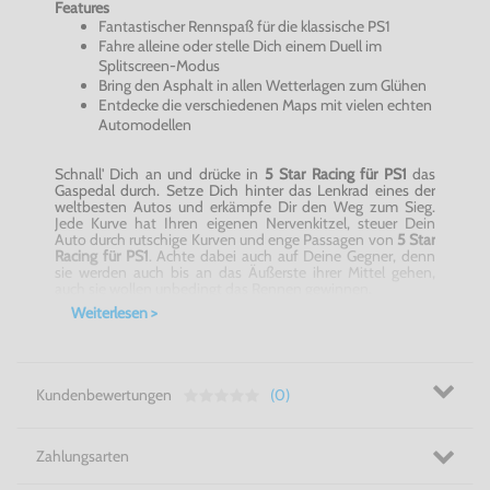
Features
Fantastischer Rennspaß für die klassische PS1
Fahre alleine oder stelle Dich einem Duell im
Splitscreen-Modus
Bring den Asphalt in allen Wetterlagen zum Glühen
Entdecke die verschiedenen
Maps
mit vielen echten
Automodellen
Schnall' Dich an und drücke in
5 Star
Racing
für PS1
das
Gaspedal durch. Setze Dich hinter das Lenkrad eines der
weltbesten Autos und erkämpfe Dir den Weg zum Sieg.
Jede Kurve hat Ihren eigenen Nervenkitzel, steuer Dein
Auto durch rutschige Kurven und enge Passagen von
5 Star
Racing
für PS1
. Achte dabei auch auf Deine Gegner, denn
sie werden auch bis an das Äußerste ihrer Mittel gehen,
auch sie wollen unbedingt das Rennen gewinnen.
Weiterlesen >
Schnall' Dich besser an! - 5 Star
Racing
für PS1
Kundenbewertungen
(0)
Zahlungsarten