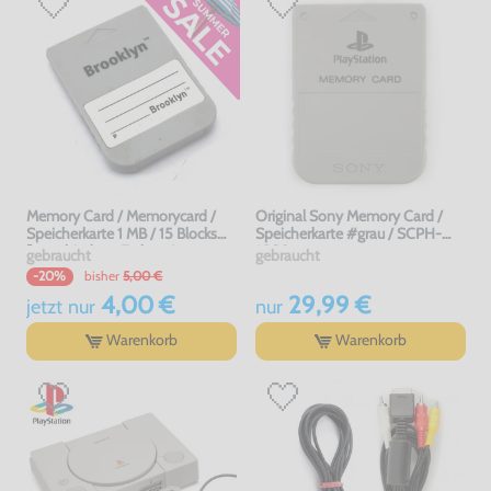
Memory Card / Memorycard /
Original Sony Memory Card /
Speicherkarte 1 MB / 15 Blocks
Speicherkarte #grau / SCPH-
[verschiedene Farben &
1020
gebraucht
gebraucht
Hersteller]
bisher
5,00 €
-20%
4,00 €
29,99 €
jetzt
nur
nur
Warenkorb
Warenkorb