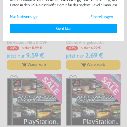
Daten in den USA einschließt. Bereit für das nächste Level? Dann lass
uns gemeinsam weiterziehen! 🚀
Nur Notwendige
Einstellungen
Weitere Informationen zu den von uns verwendeten Cookies und
Deinen Rechten als Nutzer findest Du in unserer
Daten­schutz­
Geht klar
erklärung
und unserem
Impressum
.
Die Gilde
All Star Racing
DE Version, NEU & OVP
CD mit Anl., gebraucht
bisher
11,99 €
bisher
6,99 €
-20%
-62%
9,59 €
2,69 €
jetzt
nur
jetzt
nur
Warenkorb
Warenkorb