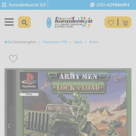
Konsolenkost ist 20!
030-609886894
Zur Startseite gehen
Playstation 1 / PS1
Spiele
Action