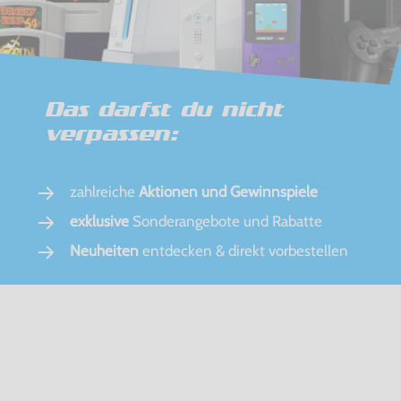
Das darfst du nicht
verpassen:
zahlreiche
Aktionen und Gewinnspiele
exklusive
Sonderangebote und Rabatte
Neuheiten
entdecken & direkt vorbestellen