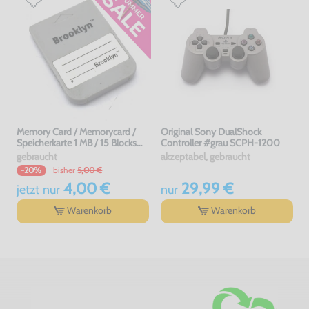
Memory Card / Memorycard /
Original Sony DualShock
Speicherkarte 1 MB / 15 Blocks
Controller #grau SCPH-1200
[verschiedene Farben &
gebraucht
akzeptabel, gebraucht
Hersteller]
bisher
5,00 €
-20%
4,00 €
29,99 €
jetzt
nur
nur
Warenkorb
Warenkorb