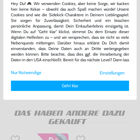
Hey Du! 🎮 Wir verwenden Cookies, aber keine Sorge, wir backen
hier keine Kekse – obwohl das auch Spaß machen würde! Unsere
Cookies sind wie die Sidekick-Charaktere in Deinem Lieblingsspiel:
Sie sorgen für Zuverlässigkeit, Sicherheit und ein bisschen
persönliche Anpassung, damit Dein Einkaufserlebnis einzigartig ist.
Wenn Du auf "Geht klar" klickst, stimmst Du dem Einsatz dieser
digitalen Helferlein zu – und wir versprechen, dass sie nicht so viele
Nebenquests mitbringen. Darüber hinaus erklärst Du Dich damit
einverstanden, dass Deine Daten auch an Dritte weitergegeben
werden können. Bitte beachte, dass dies ggf. die Verarbeitung der
Konsole + Original Controller +
Zubehör Set: AV Cinchkabel &
Daten in den USA einschließt. Bereit für das nächste Level? Dann lass
Zubehör
Netzkabel
uns gemeinsam weiterziehen! 🚀
sehr guter Zustand, gebraucht
gebraucht
Nur Notwendige
Einstellungen
Weitere Informationen zu den von uns verwendeten Cookies und
139,99 €
7,99 €
Deinen Rechten als Nutzer findest Du in unserer
Daten­schutz­
nur
nur
Geht klar
erklärung
und unserem
Impressum
.
Warenkorb
Warenkorb
DAS HABEN ANDERE DAZU
GEKAUFT