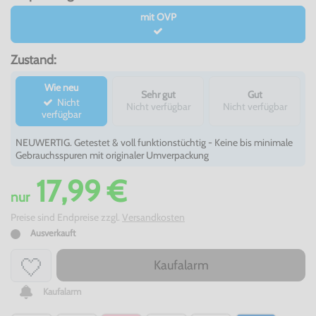
mit OVP
Zustand:
Wie neu
Sehr gut
Gut
Nicht
Nicht verfügbar
Nicht verfügbar
verfügbar
NEUWERTIG. Getestet & voll funktionstüchtig - Keine bis minimale
Gebrauchsspuren mit originaler Umverpackung
17,99 €
nur
Preise sind Endpreise zzgl.
Versandkosten
Ausverkauft
Kaufalarm
Kaufalarm