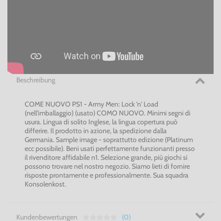
Beschreibung
COME NUOVO PS1 - Army Men: Lock 'n' Load
(nell'imballaggio) (usato) COMO NUOVO. Minimi segni di
usura. Lingua di solito Inglese, la lingua copertura può
differire. Il prodotto in azione, la spedizione dalla
Germania. Sample image - soprattutto edizione (Platinum
ecc possibile). Beni usati perfettamente funzionanti presso
il rivenditore affidabile n1. Selezione grande, più giochi si
possono trovare nel nostro negozio. Siamo lieti di fornire
risposte prontamente e professionalmente. Sua squadra
Konsolenkost.
Kundenbewertungen
(0)