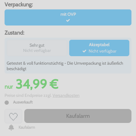
Verpackung:
mit OVP
Zustand:
Akzeptabel
Sehr gut
Nicht verfügbar
Nicht verfügbar
Getestet & voll funktionstüchtig - Die Umverpackung ist äußerlich
beschädigt
34,99 €
nur
Preise sind Endpreise zzgl.
Versandkosten
Ausverkauft
Kaufalarm
Kaufalarm