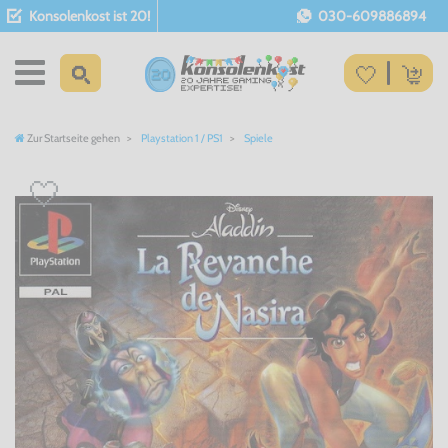
Konsolenkost ist 20!
030-609886894
Zur Startseite gehen
Playstation 1 / PS1
Spiele