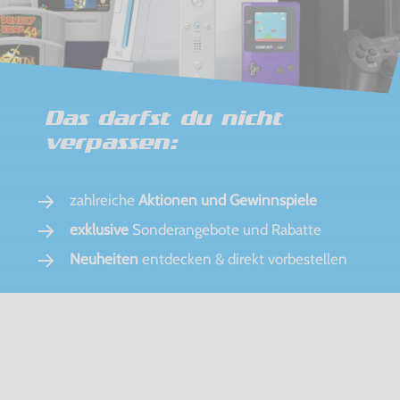
Das darfst du nicht
verpassen:
zahlreiche
Aktionen und Gewinnspiele
exklusive
Sonderangebote und Rabatte
Neuheiten
entdecken & direkt vorbestellen