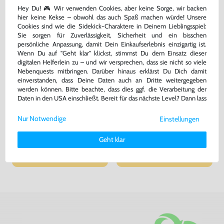
Hey Du! 🎮 Wir verwenden Cookies, aber keine Sorge, wir backen
hier keine Kekse – obwohl das auch Spaß machen würde! Unsere
Cookies sind wie die Sidekick-Charaktere in Deinem Lieblingsspiel:
Sie sorgen für Zuverlässigkeit, Sicherheit und ein bisschen
persönliche Anpassung, damit Dein Einkaufserlebnis einzigartig ist.
Wenn Du auf "Geht klar" klickst, stimmst Du dem Einsatz dieser
digitalen Helferlein zu – und wir versprechen, dass sie nicht so viele
Nebenquests mitbringen. Darüber hinaus erklärst Du Dich damit
einverstanden, dass Deine Daten auch an Dritte weitergegeben
werden können. Bitte beachte, dass dies ggf. die Verarbeitung der
Daten in den USA einschließt. Bereit für das nächste Level? Dann lass
Konsole + Original Controller +
Zubehör Set: AV Cinchkabel &
uns gemeinsam weiterziehen! 🚀
Zubehör
Netzkabel
sehr guter Zustand, gebraucht
gebraucht
Nur Notwendige
Einstellungen
Weitere Informationen zu den von uns verwendeten Cookies und
Deinen Rechten als Nutzer findest Du in unserer
Daten­schutz­
139,99 €
7,99 €
Geht klar
nur
nur
erklärung
und unserem
Impressum
.
Warenkorb
Warenkorb