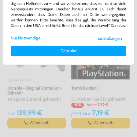
4,00 €
29,99 €
jetzt
nur
nur
digitalen Helferlein zu – und wir versprechen, dass sie nicht so viele
Nebenquests mitbringen. Darüber hinaus erklärst Du Dich damit
Warenkorb
Warenkorb
einverstanden, dass Deine Daten auch an Dritte weitergegeben
werden können. Bitte beachte, dass dies ggf. die Verarbeitung der
Daten in den USA einschließt. Bereit für das nächste Level? Dann lass
uns gemeinsam weiterziehen! 🚀
Nur Notwendige
Einstellungen
Weitere Informationen zu den von uns verwendeten Cookies und
Deinen Rechten als Nutzer findest Du in unserer
Daten­schutz­
Geht klar
erklärung
und unserem
Impressum
.
Konsole + Original Controller +
Tomb Raider III
Zubehör
sehr guter Zustand, gebraucht
DE Version, nur CD, gebraucht
bisher
7,99 €
-10%
139,99 €
7,19 €
nur
jetzt
nur
Warenkorb
Warenkorb