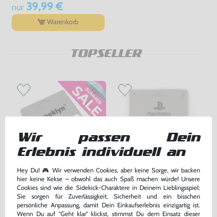
39,99 €
nur
Warenkorb
TOPSELLER
Wir passen Dein
Erlebnis individuell an
Hey Du! 🎮 Wir verwenden Cookies, aber keine Sorge, wir backen
hier keine Kekse – obwohl das auch Spaß machen würde! Unsere
Memory Card / Memorycard /
Original Sony Memory Card /
Cookies sind wie die Sidekick-Charaktere in Deinem Lieblingsspiel:
Speicherkarte 1 MB / 15 Blocks
Speicherkarte #grau / SCPH-
Sie sorgen für Zuverlässigkeit, Sicherheit und ein bisschen
[verschiedene Farben &
1020
gebraucht
gebraucht
persönliche Anpassung, damit Dein Einkaufserlebnis einzigartig ist.
Hersteller]
bisher
5,00 €
-20%
Wenn Du auf "Geht klar" klickst, stimmst Du dem Einsatz dieser