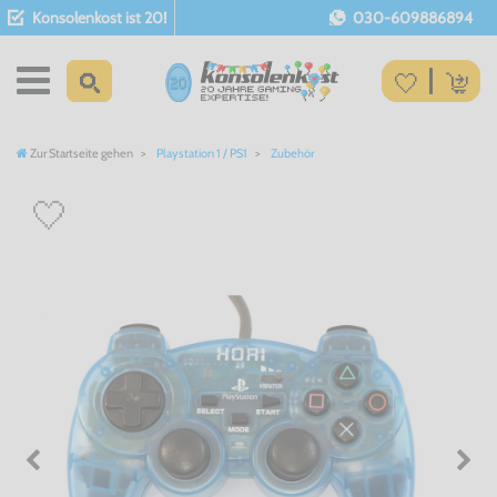
Konsolenkost ist 20!
030-609886894
Zur Startseite gehen
Playstation 1 / PS1
Zubehör