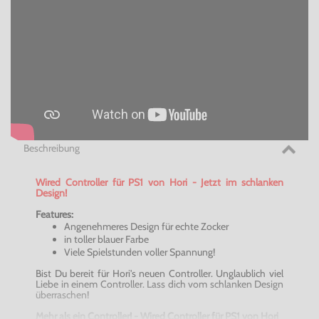
Beschreibung
Wired
Controller für PS1 von
Hori
- Jetzt im schlanken
Design!
Features:
Angenehmeres Design für echte Zocker
in toller blauer Farbe
Viele Spielstunden voller Spannung!
Bist Du bereit für
Hori's
neuen Controller. Unglaublich viel
Liebe in einem Controller. Lass dich vom schlanken Design
überraschen!
Mehr als ein Controller! -
Wired
Controller für PS1 von
Hori