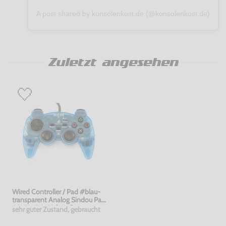
A post shared by konsolenkost.de (@konsolenkost.de)
Zuletzt angesehen
Wired Controller / Pad #blau-
transparent Analog Sindou Pad
/ SLPH 00122 [Hori]
sehr guter Zustand, gebraucht