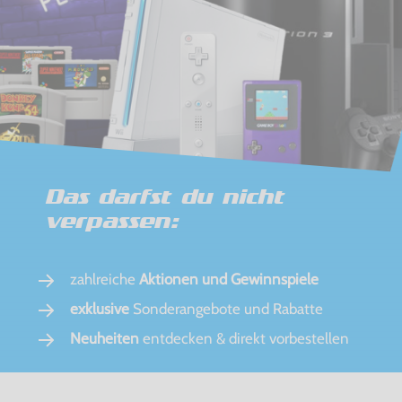
Das darfst du nicht
verpassen:
zahlreiche
Aktionen und Gewinnspiele
exklusive
Sonderangebote und Rabatte
Neuheiten
entdecken & direkt vorbestellen