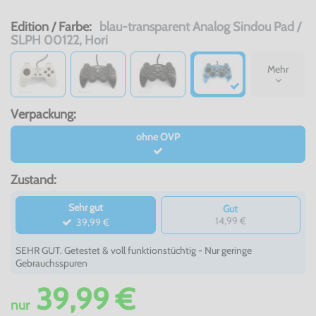
Edition / Farbe:
blau-transparent Analog Sindou Pad /
SLPH 00122, Hori
Mehr
Verpackung:
ohne OVP
Zustand:
Sehr gut
Gut
14,99 €
39,99 €
SEHR GUT. Getestet & voll funktionstüchtig - Nur geringe
Gebrauchsspuren
39,99 €
nur