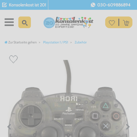
Konsolenkost ist 20!
030-609886894
Zur Startseite gehen
Playstation 1 / PS1
Zubehör