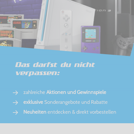
Das darfst du nicht
verpassen:
zahlreiche
Aktionen und Gewinnspiele
exklusive
Sonderangebote und Rabatte
Neuheiten
entdecken & direkt vorbestellen