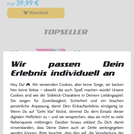
39,99 €
nur
Warenkorb
TOPSELLER
Wir passen Dein
Erlebnis individuell an
Hey Du! 🎮 Wir verwenden Cookies, aber keine Sorge, wir backen
hier keine Kekse – obwohl das auch Spaß machen würde! Unsere
Cookies sind wie die Sidekick-Charaktere in Deinem Lieblingsspiel:
Sie sorgen für Zuverlässigkeit, Sicherheit und ein bisschen
persönliche Anpassung, damit Dein Einkaufserlebnis einzigartig ist.
Wenn Du auf "Geht klar" klickst, stimmst Du dem Einsatz dieser
Memory Card / Memorycard /
Original Sony Memory Card /
Speicherkarte 1 MB / 15 Blocks
Speicherkarte #grau / SCPH-
digitalen Helferlein zu – und wir versprechen, dass sie nicht so viele
[verschiedene Farben &
1020
Nebenquests mitbringen. Darüber hinaus erklärst Du Dich damit
gebraucht
gebraucht
Hersteller]
einverstanden, dass Deine Daten auch an Dritte weitergegeben
bisher
5,00 €
-20%
werden können. Bitte beachte, dass dies ggf. die Verarbeitung der