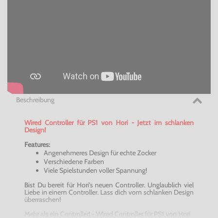
Beschreibung
Wired
Controller für PS1 von
Hori
- Jetzt im schlanken
Design!
Features:
Angenehmeres Design für echte Zocker
Verschiedene Farben
Viele Spielstunden voller Spannung!
Bist Du bereit für
Hori's
neuen Controller. Unglaublich viel
Liebe in einem Controller. Lass dich vom schlanken Design
überraschen!
Mehr als ein Controller! -
Wired
Controller für PS1 von
Hori