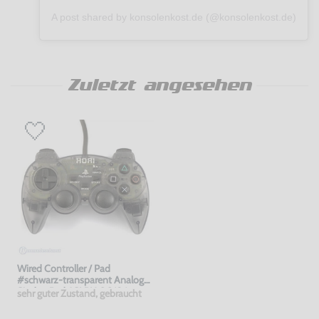
A post shared by konsolenkost.de (@konsolenkost.de)
Zuletzt angesehen
Wired Controller / Pad
#schwarz-transparent Analog
Sindou Pad / SLPH 00124
sehr guter Zustand, gebraucht
[Hori]