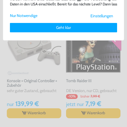
4,00 €
29,99 €
jetzt
nur
nur
Daten in den USA einschließt. Bereit für das nächste Level? Dann lass
uns gemeinsam weiterziehen! 🚀
Warenkorb
Warenkorb
Nur Notwendige
Einstellungen
Weitere Informationen zu den von uns verwendeten Cookies und
Deinen Rechten als Nutzer findest Du in unserer
Daten­schutz­
Geht klar
erklärung
und unserem
Impressum
.
Konsole + Original Controller +
Tomb Raider III
Zubehör
sehr guter Zustand, gebraucht
DE Version, nur CD, gebraucht
bisher
7,99 €
-10%
139,99 €
7,19 €
nur
jetzt
nur
Warenkorb
Warenkorb