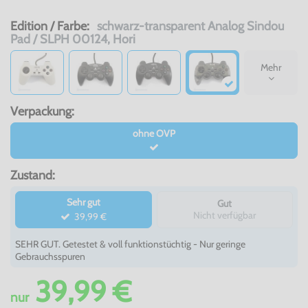
Edition / Farbe:
schwarz-transparent Analog Sindou
Pad / SLPH 00124, Hori
Mehr
Verpackung:
ohne OVP
Zustand:
Sehr gut
Gut
Nicht verfügbar
39,99 €
SEHR GUT. Getestet & voll funktionstüchtig - Nur geringe
Gebrauchsspuren
39,99 €
nur