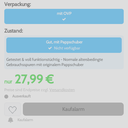
Verpackung:
mit OVP
Zustand:
Gut, mit Pappschuber
Nicht verfügbar
Getestet & voll funktionstüchtig - Normale altersbedingte
Gebrauchsspuren mit originalem Pappschuber
27,99 €
nur
Preise sind Endpreise zzgl.
Versandkosten
Ausverkauft
Kaufalarm
Kaufalarm