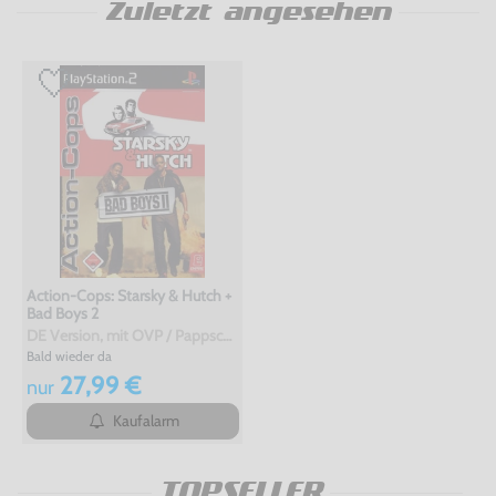
Zuletzt angesehen
Action-Cops: Starsky & Hutch +
Bad Boys 2
DE Version, mit OVP / Pappschuber, gebraucht, USK18
Bald wieder da
27,99 €
nur
Kaufalarm
TOPSELLER