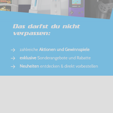
Das darfst du nicht
verpassen:
zahlreiche
Aktionen und Gewinnspiele
exklusive
Sonderangebote und Rabatte
Neuheiten
entdecken & direkt vorbestellen