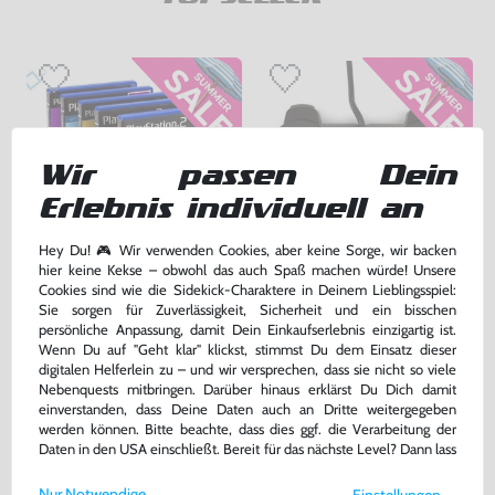
Wir passen Dein
Erlebnis individuell an
Hey Du! 🎮 Wir verwenden Cookies, aber keine Sorge, wir backen
hier keine Kekse – obwohl das auch Spaß machen würde! Unsere
Wundertüte: 5 Original PS2
Original Dualshock 2 Controller
Cookies sind wie die Sidekick-Charaktere in Deinem Lieblingsspiel:
Spiele
SCPH-10010 #schwarz [Sony]
Sie sorgen für Zuverlässigkeit, Sicherheit und ein bisschen
gebraucht
sehr guter Zustand, gebraucht
persönliche Anpassung, damit Dein Einkaufserlebnis einzigartig ist.
Wenn Du auf "Geht klar" klickst, stimmst Du dem Einsatz dieser
digitalen Helferlein zu – und wir versprechen, dass sie nicht so viele
24,99 €
55,99 €
nur
nur
Nebenquests mitbringen. Darüber hinaus erklärst Du Dich damit
einverstanden, dass Deine Daten auch an Dritte weitergegeben
Warenkorb
Warenkorb
werden können. Bitte beachte, dass dies ggf. die Verarbeitung der
Daten in den USA einschließt. Bereit für das nächste Level? Dann lass
uns gemeinsam weiterziehen! 🚀
Nur Notwendige