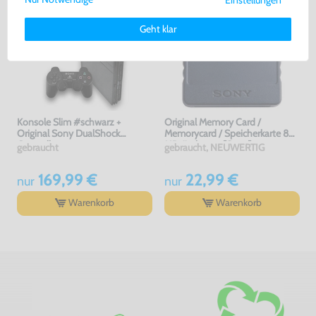
Einstellungen
Weitere Informationen zu den von uns verwendeten Cookies und
Deinen Rechten als Nutzer findest Du in unserer
Daten­schutz­
Geht klar
erklärung
und unserem
Impressum
.
Konsole Slim #schwarz +
Original Memory Card /
Original Sony DualShock
Memorycard / Speicherkarte 8
Controller
MB #schwarz [Sony]
gebraucht
gebraucht, NEUWERTIG
169,99 €
22,99 €
nur
nur
Warenkorb
Warenkorb