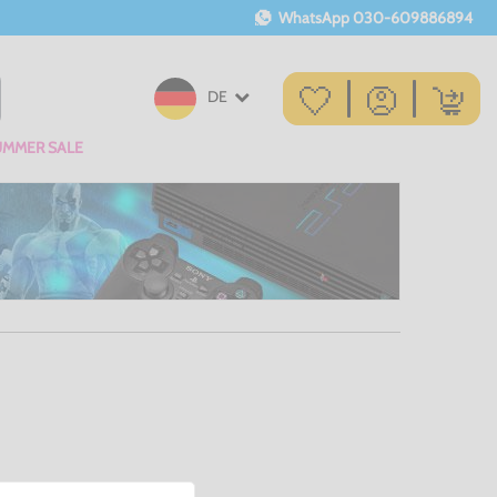
WhatsApp
030-609886894
DE
UMMER SALE