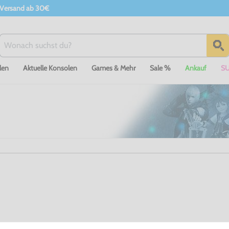
 Versand ab 30€
len
Aktuelle Konsolen
Games & Mehr
Sale %
Ankauf
S