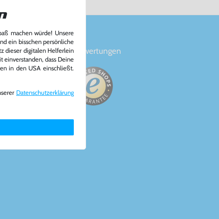
n
Spaß machen würde! Unsere
und ein bisschen persönliche
en
Bewertungen
 dieser digitalen Helferlein
it einverstanden, dass Deine
ten in den USA einschließt.
nserer
Daten­schutz­erklärung
a