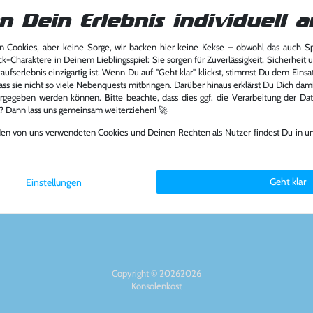
n Dein Erlebnis individuell a
 Cookies, aber keine Sorge, wir backen hier keine Kekse – obwohl das auch 
ck-Charaktere in Deinem Lieblingsspiel: Sie sorgen für Zuverlässigkeit, Sicherheit 
Über das Unternehmen
Zahlungsart
ufserlebnis einzigartig ist. Wenn Du auf "Geht klar" klickst, stimmst Du dem Einsatz
ass sie nicht so viele Nebenquests mitbringen. Darüber hinaus erklärst Du Dich dam
rgegeben werden können. Bitte beachte, dass dies ggf. die Verarbeitung der Da
Über uns
l? Dann lass uns gemeinsam weiterziehen! 🚀
Nachhaltigkeit
Partnerprogramm
den von uns verwendeten Cookies und Deinen Rechten als Nutzer findest Du in u
6894
Presse
Social Medi
st.de
Jobs
FAQ
Geht klar
Einstellungen
Copyright © 20262026
Konsolenkost