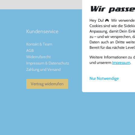
Wir passe
Hey Du! 🎮 Wir verwenden
Cookies sind wie die Sideki
Kundenservice
Kontakt
Anpassung, damit Dein Einka
zu – und wir versprechen, d
Daten auch an Dritte weite
Kontakt
&
Team
Konsolenkost GmbH
Bereit für das nächste Leve
AGB
Plauener Str. 163-165
Widerrufsrecht
13053 Berlin, DE
Weitere Informationen zu 
und unserem
Impressum
.
Impressum
&
Datenschutz
Tel: +49 30 - 60988
Zahlung und Versand
Mail: info@konsolenko
www.konsolenkost.de
Nur Notwendige
Vertrag widerrufen