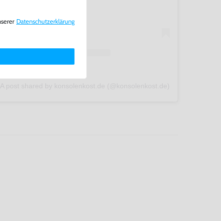
nserer
Daten­schutz­erklärung
A post shared by konsolenkost.de (@konsolenkost.de)