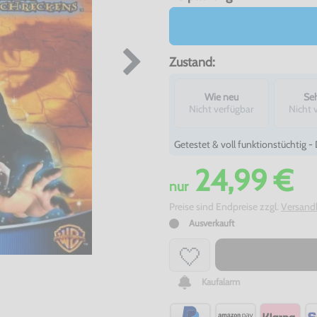
Zustand:
Wie neu
Seh
Nicht verfügbar
Nicht 
Getestet & voll funktionstüchtig 
24,99 €
nur
Preise sind Endpreise zzgl.
Versand
Ausverkauft
Kaufalarm