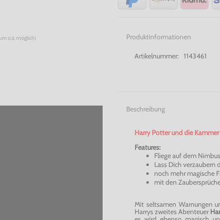
Produktinformationen
num o.ä. möglich)
Artikelnummer:
1143461
Beschreibung
Harry Potter und die Kammer 
Features:
Fliege auf dem Nimbu
Lass Dich verzaubern 
noch mehr magische F
mit den Zaubersprüche
Mit seltsamen Warnungen u
Harrys zweites Abenteuer
Har
es wird ebenso magisch un