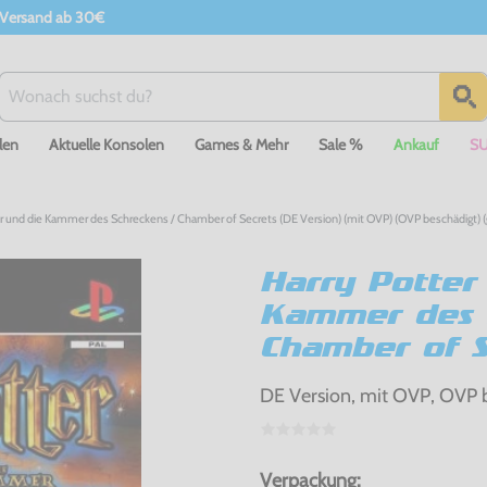
 Versand ab 30€
len
Aktuelle Konsolen
Games & Mehr
Sale %
Ankauf
S
er und die Kammer des Schreckens / Chamber of Secrets (DE Version) (mit OVP) (OVP beschädigt) 
Harry Potter
Kammer des 
Chamber of S
DE Version, mit OVP, OVP 
Verpackung: