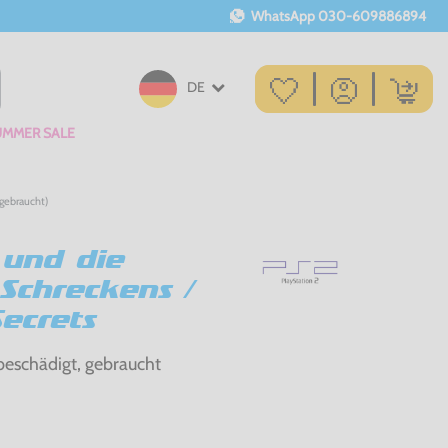
WhatsApp
030-609886894
DE
UMMER SALE
(gebraucht)
 und die
Schreckens /
ecrets
beschädigt, gebraucht