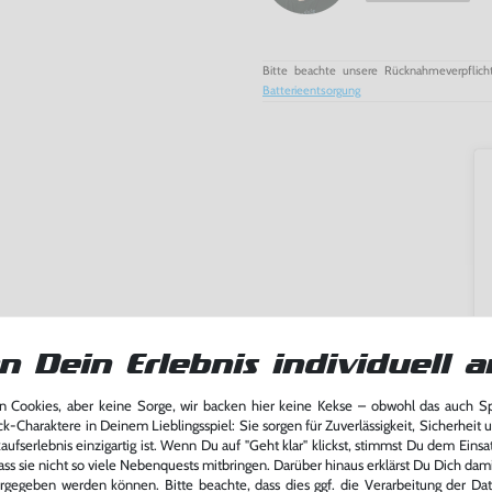
Bitte beachte unsere Rücknahmeverpflich
Batterieentsorgung
n Dein Erlebnis individuell a
 Cookies, aber keine Sorge, wir backen hier keine Kekse – obwohl das auch 
ck-Charaktere in Deinem Lieblingsspiel: Sie sorgen für Zuverlässigkeit, Sicherheit 
ufserlebnis einzigartig ist. Wenn Du auf "Geht klar" klickst, stimmst Du dem Einsatz
ass sie nicht so viele Nebenquests mitbringen. Darüber hinaus erklärst Du Dich dam
ming-Fans und neue Entdecker
rgegeben werden können. Bitte beachte, dass dies ggf. die Verarbeitung der Da