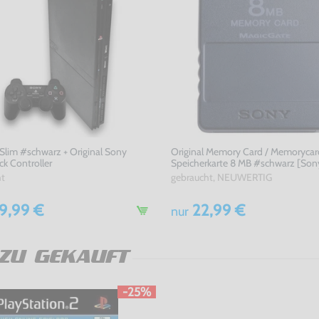
Slim #schwarz + Original Sony
Original Memory Card / Memorycar
k Controller
Speicherkarte 8 MB #schwarz [Son
ht
gebraucht, NEUWERTIG
9,99 €
22,99 €
nur
ZU GEKAUFT
-25%