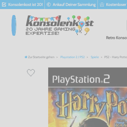
Konsolenkost ist 20!
Ankauf Deiner Sammlung
Kostenloser
Retro Konso
Zur Startseite gehen
Playstation 2 / PS2
Spiele
PS2 - Harry Pott