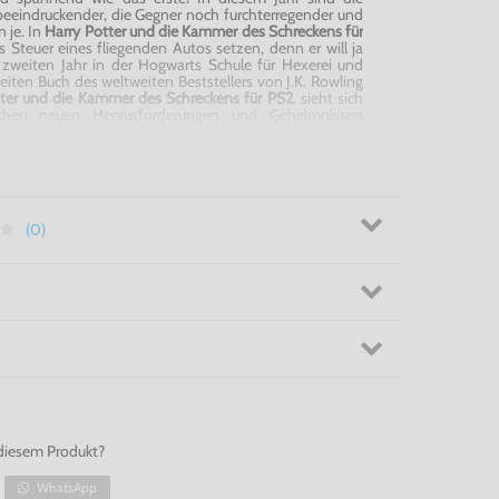
eeindruckender, die Gegner noch furchterregender und
 je. In
Harry
Potter und die Kammer des Schreckens für
 Steuer eines fliegenden Autos setzen, denn er will ja
zweiten Jahr in der
Hogwarts
Schule für Hexerei und
iten Buch des weltweiten Beststellers von J.K.
Rowling
tter und die Kammer des Schreckens für PS2
, sieht sich
eichen neuen Herausforderungen und Geheimnissen
e des berühmten Zauberers zu lösen gibt.
Potter und die Kammer des Schreckens für PS2!
(0)
diesem Produkt?
WhatsApp