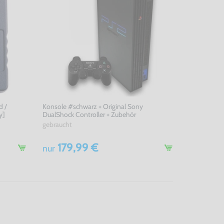
d /
Konsole #schwarz + Original Sony
y]
DualShock Controller + Zubehör
gebraucht
179,99 €
nur