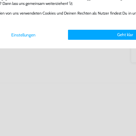
lerlebnis genießen kannst,
l? Dann lass uns gemeinsam weiterziehen! 🚀
tatt von unseren Fachkräften
arf repariert.
den von uns verwendeten Cookies und Deinen Rechten als Nutzer findest Du in u
fst oder verkaufst, trägst du
 Games zu verlängern und damit
.
Geht klar
Einstellungen