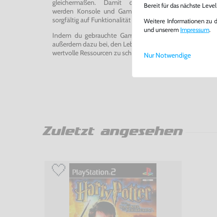
gleichermaßen. Damit du ein einwandfreies Spie
Bereit für das nächste Leve
werden Konsole und Game in unserer Reparatur-Werks
sorgfältig auf Funktionalität getestet, gereinigt und bei Bed
Weitere Informationen zu 
und unserem
Impressum
.
Indem du gebrauchte Games und Konsolen bei uns kau
außerdem dazu bei, den Lebenszyklus von Konsolen und
wertvolle Ressourcen zu schonen und Abfall zu vermeiden
Nur Notwendige
Zuletzt angesehen