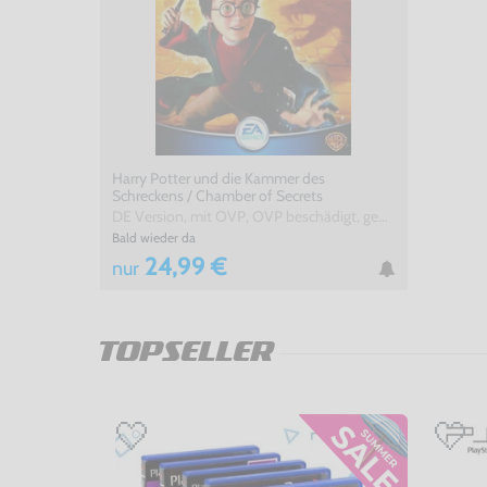
Harry Potter und die Kammer des
Schreckens / Chamber of Secrets
DE Version, mit OVP, OVP beschädigt, gebraucht
Bald wieder da
24,99 €
nur
TOPSELLER