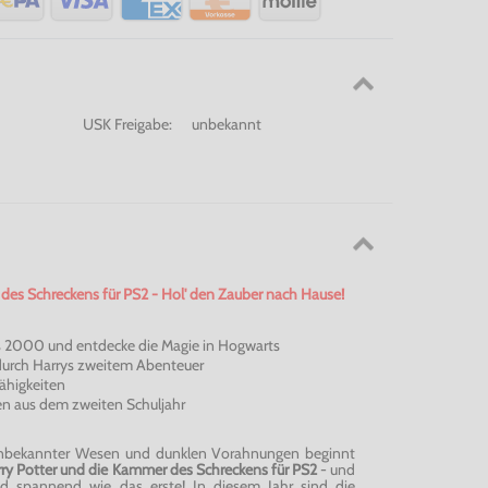
USK Freigabe:
unbekannt
des Schreckens für PS2 - Hol' den Zauber nach Hause!
s 2000 und entdecke die Magie in
Hogwarts
durch Harrys zweitem Abenteuer
ähigkeiten
n aus dem zweiten Schuljahr
nbekannter Wesen und dunklen Vorahnungen beginnt
ry Potter und die Kammer des Schreckens für PS2
- und
d spannend wie das erste! In diesem Jahr sind die