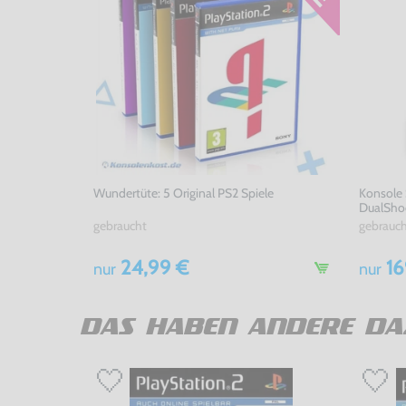
Wundertüte: 5 Original PS2 Spiele
Konsole 
DualShoc
gebraucht
gebrauc
24,99 €
16
nur
nur
DAS HABEN ANDERE DA