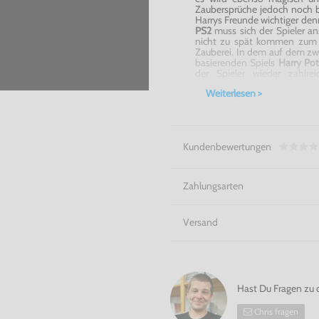
Zaubersprüche jedoch noch b
Harrys Freunde wichtiger denn
PS2
muss sich der Spieler ans
nicht zu spät kommen zum 
Zauberei. In dem auf dem zwe
basierenden Spiels
Harry Po
der Spieler wieder zahlr
gegenüber, die es in der Roll
Weiterlesen >
Entdecke die Magie! - Harry 
Kundenbewertungen
Zahlungsarten
Versand
Hast Du Fragen zu 
Chris fragen