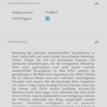
Produktinformationen
Artikelnummer:
1108834
USK Freigabe:
Beschreibung
Wrestling der nächsten Generation!Die "SmackDown vs.
Raw"-Serie steht seit vielen Jahren für packende Wrestling-
Action. Freuen Sie sich auf brandneue Features und
zahlreiche Erweiterungen, die die erfolgreiche Wrestling-
Serie noch spannender und noch besser machen
werden!WWE SmackDown vs. Raw 2007 versetzt Sie
geradewegs in die Rolle eines Superstars der WWE. Erleben
Sie im Season-Modus eine sich mehrfach verzweigende
Storyline und steuern Sie die Geschicke Ihres Superstars
mit einem völlig neuen Analog-Control-System, über das
Sie Moves und Griffe intuitiv ausführen können.Die
Matches finden jetzt sogar noch näher bei den Fans statt!
Ihnen stehen neue Kampfbereiche zur Verfügung, in denen
die Matches außerhalb des Rings ausgetragen werden
können. Außerdem ermöglichen es so genannte
"Hotspots", verschiedene Objekte innerhalb und außerhalb