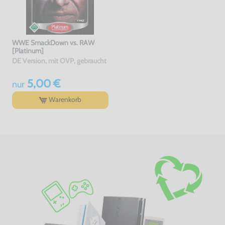
WWE SmackDown vs. RAW
[Platinum]
DE Version, mit OVP, gebraucht
5,00 €
nur
Warenkorb