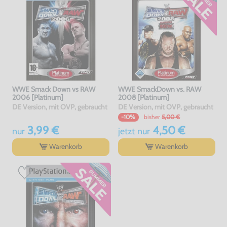
WWE Smack Down vs RAW
WWE SmackDown vs. RAW
2006 [Platinum]
2008 [Platinum]
DE Version, mit OVP, gebraucht
DE Version, mit OVP, gebraucht
bisher
5,00 €
-10%
3,99 €
4,50 €
nur
jetzt
nur
Warenkorb
Warenkorb