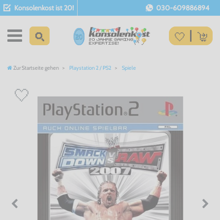
Konsolenkost ist 20!
030-609886894
Zur Startseite gehen
Playstation 2 / PS2
Spiele