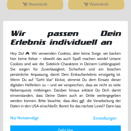
Warenkorb
Warenkorb
DAS HABEN ANDERE DAZU
GEKAUFT
Wir passen Dein
Erlebnis individuell an
Hey Du! 🎮 Wir verwenden Cookies, aber keine Sorge, wir backen
hier keine Kekse – obwohl das auch Spaß machen würde! Unsere
Cookies sind wie die Sidekick-Charaktere in Deinem Lieblingsspiel:
Sie sorgen für Zuverlässigkeit, Sicherheit und ein bisschen
persönliche Anpassung, damit Dein Einkaufserlebnis einzigartig ist.
Wenn Du auf "Geht klar" klickst, stimmst Du dem Einsatz dieser
digitalen Helferlein zu – und wir versprechen, dass sie nicht so viele
Nebenquests mitbringen. Darüber hinaus erklärst Du Dich damit
einverstanden, dass Deine Daten auch an Dritte weitergegeben
werden können. Bitte beachte, dass dies ggf. die Verarbeitung der
F1 05 / Formula One 2005
Original Dualshock 2 Controller
Daten in den USA einschließt. Bereit für das nächste Level? Dann lass
[Platinum]
SCPH-10010 #schwarz [Sony]
uns gemeinsam weiterziehen! 🚀
DE Version, mit OVP, gebraucht
gebraucht
Nur Notwendige
Einstellungen
Weitere Informationen zu den von uns verwendeten Cookies und
Deinen Rechten als Nutzer findest Du in unserer
Daten­schutz­
3,99 €
49,99 €
nur
nur
Geht klar