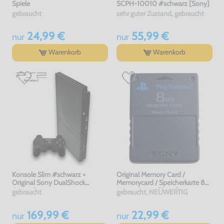
Spiele
SCPH-10010 #schwarz [Sony]
gebraucht
sehr guter Zustand, gebraucht
24,99 €
55,99 €
nur
nur
Warenkorb
Warenkorb
Konsole Slim #schwarz +
Original Memory Card /
Original Sony DualShock
Memorycard / Speicherkarte 8
Controller
MB #schwarz [Sony]
gebraucht
gebraucht, NEUWERTIG
169,99 €
22,99 €
nur
nur