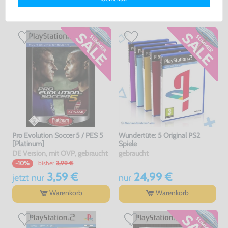
erklärung
und unserem
Impressum
.
Warenkorb
Warenkorb
Pro Evolution Soccer 5 / PES 5
Wundertüte: 5 Original PS2
[Platinum]
Spiele
DE Version, mit OVP, gebraucht
gebraucht
bisher
3,99 €
-10%
3,59 €
24,99 €
jetzt
nur
nur
Warenkorb
Warenkorb