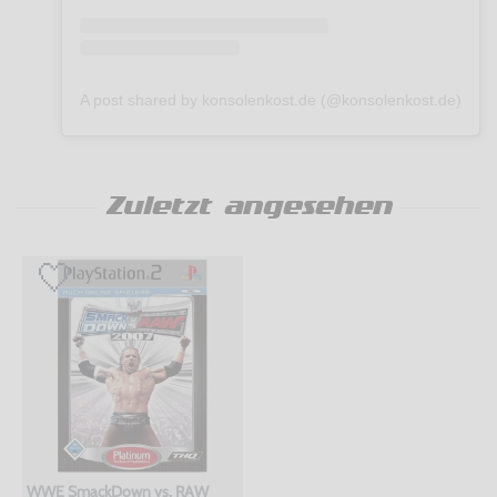
A post shared by konsolenkost.de (@konsolenkost.de)
Zuletzt angesehen
WWE SmackDown vs. RAW