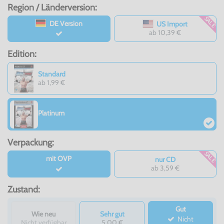
Region / Länderversion:
SALE
DE Version
US Import
ab 10,39 €
Edition:
Standard
ab 1,99 €
Platinum
Verpackung:
SALE
mit OVP
nur CD
ab 3,59 €
Zustand:
Gut
Wie neu
Sehr gut
Nicht
Nicht verfügbar
5,00 €