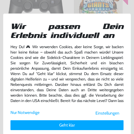
Wir passen Dein
Erlebnis individuell an
Original DualShock 3 Wireless
Skylanders: Giants
Controller #schwarz [Sony]
gebraucht
Hey Du! 🎮 Wir verwenden Cookies, aber keine Sorge, wir backen
nur Software, DE Version, mit OVP, gebraucht
hier keine Kekse – obwohl das auch Spaß machen würde! Unsere
Cookies sind wie die Sidekick-Charaktere in Deinem Lieblingsspiel:
44,99 €
26,99 €
nur
nur
Sie sorgen für Zuverlässigkeit, Sicherheit und ein bisschen
persönliche Anpassung, damit Dein Einkaufserlebnis einzigartig ist.
Warenkorb
Warenkorb
Wenn Du auf "Geht klar" klickst, stimmst Du dem Einsatz dieser
digitalen Helferlein zu – und wir versprechen, dass sie nicht so viele
Nebenquests mitbringen. Darüber hinaus erklärst Du Dich damit
einverstanden, dass Deine Daten auch an Dritte weitergegeben
werden können. Bitte beachte, dass dies ggf. die Verarbeitung der
Daten in den USA einschließt. Bereit für das nächste Level? Dann lass
uns gemeinsam weiterziehen! 🚀
Nur Notwendige
Einstellungen
Weitere Informationen zu den von uns verwendeten Cookies und
Deinen Rechten als Nutzer findest Du in unserer
Daten­schutz­
Geht klar
erklärung
und unserem
Impressum
.