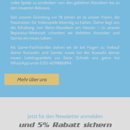
voller Spiele zu entdecken: von den geliebten Klassikern bis zu
den neuesten Releases.
Seit unserer Gründung vor 18 Jahren ist es unsere Vision, die
Faszination für Videospiele lebendig zu halten. Daher liegt uns
die Erhaltung von Retro-Klassikern am Herzen – in unserer
Reparatur-Werkstatt schenken wir defekten Konsolen und
Games ein neues Leben.
Als Game-Fachhändler stehen wir dir bei Fragen zu Verkauf
deiner Konsolen und Games sowie bei der Auswahl deines
neuen Lieblingsartikels zur Seite. Schreib uns gerne bei
WhatsApp unter 030-609886894.
Mehr über uns
Jetzt für den Newsletter anmelden
und 5% Rabatt sichern