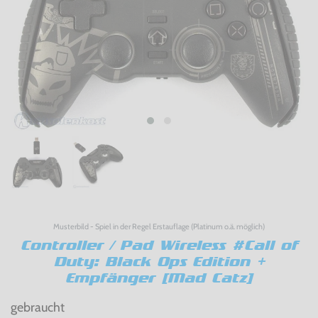
Musterbild - Spiel in der Regel Erstauflage (Platinum o.ä. möglich)
Controller / Pad Wireless #Call of
Duty: Black Ops Edition +
Empfänger [Mad Catz]
gebraucht