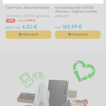
Call of Duty: Advanced Warfare
Konsole Super Slim 500GB
#schwarz + Original Controller
DE Version, mit OVP, gebraucht, USK18
gebraucht
bisher
17,99 €
-75%
4,50 €
169,99 €
jetzt
nur
nur
Warenkorb
Warenkorb