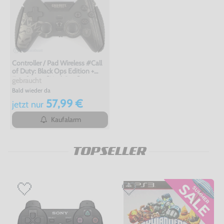
Controller / Pad Wireless #Call
of Duty: Black Ops Edition +
Empfänger [Mad Catz]
gebraucht
Bald wieder da
57,99 €
jetzt
nur
Kaufalarm
TOPSELLER