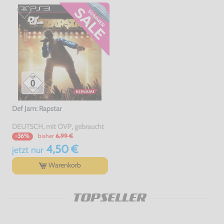
Def Jam: Rapstar
DEUTSCH, mit OVP, gebraucht
bisher
6,99 €
-36%
4,50 €
jetzt
nur
Warenkorb
TOPSELLER