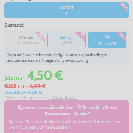
SALE
mit OVP
Zustand:
SALE
SALE
SALE
Gut
Wie neu
Sehr gut
Nicht verfügbar
4,50 €
4,50 €
Getestet & voll funktionstüchtig - Normale altersbedingte
Gebrauchsspuren mit originaler Umverpackung
4,50 €
jetzt
nur
6,99 €
-36%
bisher
Du sparst: 2,49 € (36 %)
Preise sind Endpreise zzgl.
Versandkosten
Spare zusätzliche 5% mit dem
Summer Sale!
Spare auf bereits reduzierte Artikel im Summer Sale noch einmal
5% mit Deinem Summer Gutschein: