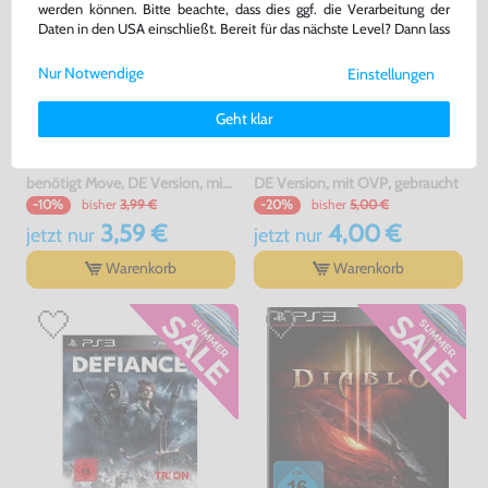
werden können. Bitte beachte, dass dies ggf. die Verarbeitung der
Daten in den USA einschließt. Bereit für das nächste Level? Dann lass
uns gemeinsam weiterziehen! 🚀
Nur Notwendige
Einstellungen
Weitere Informationen zu den von uns verwendeten Cookies und
Deinen Rechten als Nutzer findest Du in unserer
Daten­schutz­
Geht klar
erklärung
und unserem
Impressum
.
DanceStar: Party
Darksiders II
benötigt Move, DE Version, mit OVP, gebraucht
DE Version, mit OVP, gebraucht
bisher
3,99 €
bisher
5,00 €
-10%
-20%
3,59 €
4,00 €
jetzt
nur
jetzt
nur
Warenkorb
Warenkorb