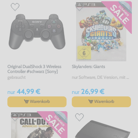
Original DualShock 3 Wireless
Skylanders: Giants
Controller #schwarz [Sony]
gebraucht
nur Software, DE Version, mit OVP, gebraucht
44,99 €
26,99 €
nur
nur
Warenkorb
Warenkorb