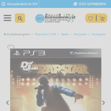
Konsolenkost ist 20!
030-609886894
Zur Startseite gehen
Playstation 3 / PS3
Spiele
Partyspiele
Musikspiele