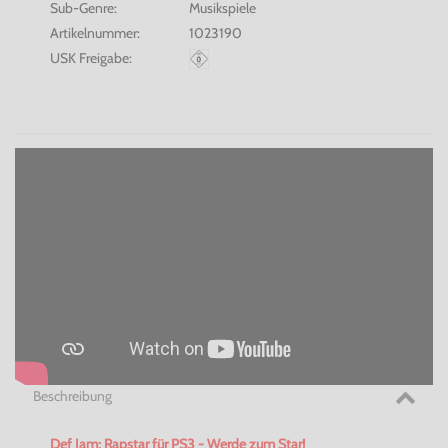
Sub-Genre:
Musikspiele
Artikelnummer:
1023190
USK Freigabe:
Beschreibung
Def Jam:
Rapstar
für PS3 - Werde zum Star!