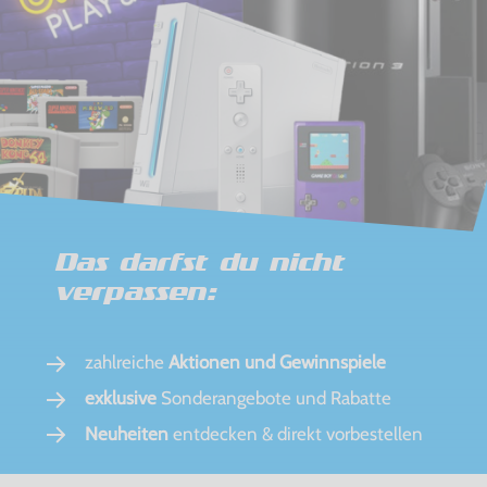
Das darfst du nicht
verpassen:
zahlreiche
Aktionen und Gewinnspiele
exklusive
Sonderangebote und Rabatte
Neuheiten
entdecken & direkt vorbestellen