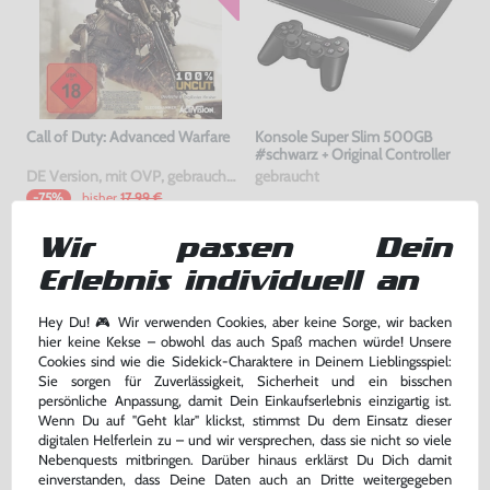
Call of Duty: Advanced Warfare
Konsole Super Slim 500GB
#schwarz + Original Controller
DE Version, mit OVP, gebraucht, USK18
gebraucht
bisher
17,99 €
-75%
4,50 €
169,99 €
jetzt
nur
nur
Wir passen Dein
Warenkorb
Warenkorb
Erlebnis individuell an
Hey Du! 🎮 Wir verwenden Cookies, aber keine Sorge, wir backen
DAS HABEN ANDERE DAZU
hier keine Kekse – obwohl das auch Spaß machen würde! Unsere
GEKAUFT
Cookies sind wie die Sidekick-Charaktere in Deinem Lieblingsspiel:
Sie sorgen für Zuverlässigkeit, Sicherheit und ein bisschen
persönliche Anpassung, damit Dein Einkaufserlebnis einzigartig ist.
Wenn Du auf "Geht klar" klickst, stimmst Du dem Einsatz dieser
digitalen Helferlein zu – und wir versprechen, dass sie nicht so viele
Nebenquests mitbringen. Darüber hinaus erklärst Du Dich damit
einverstanden, dass Deine Daten auch an Dritte weitergegeben