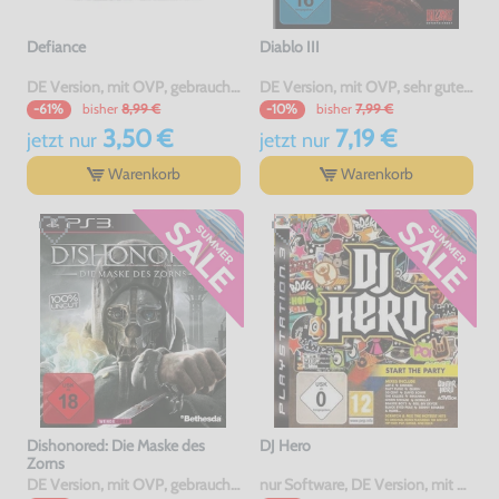
Defiance
Diablo III
DE Version, mit OVP, gebraucht, USK18
DE Version, mit OVP, sehr guter Zustand, gebraucht
bisher
8,99 €
bisher
7,99 €
-61%
-10%
3,50 €
7,19 €
jetzt
nur
jetzt
nur
Warenkorb
Warenkorb
Dishonored: Die Maske des
DJ Hero
Zorns
DE Version, mit OVP, gebraucht, USK18
nur Software, DE Version, mit OVP, gebraucht