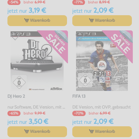
bisher
6,99 €
bisher
8,99 €
-54%
-77%
3,19 €
2,09 €
jetzt
nur
jetzt
nur
Warenkorb
Warenkorb
DJ Hero 2
FIFA 13
nur Software, DE Version, mit OVP, gebraucht
DE Version, mit OVP, gebraucht
bisher
9,99 €
bisher
6,99 €
-65%
-70%
3,50 €
2,09 €
jetzt
nur
jetzt
nur
Warenkorb
Warenkorb