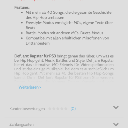
Features:
Mit mehr als 40 Songs, die die gesamte Geschichte
des Hip Hop umfassen
Freestyle-Modus ermöglicht MCs, eigene Texte über
Beats
Battle-Modus mit anderen MCs, Duett-Modus
Kompatibel mit allen erhältlichen Mikrofonen von
Drittanbietern
Def Jam:
Rapstar
für PS3
bringt genau das rüber, um was es
bei Hip Hop geht: Musik,
Battles
und Style. Def Jam
Rapstar
bietet das ultimative MC-Erlebnis für Videospielkonsolen
und ist das einzige Musikspiel, bei dem es ausschließlich um
Hip Hop geht. Mit mehr als 40 der besten Hip
Hop-Songs
kannst Du in
Def Jam:
Rapstar
für
PS3
zum Star werden:
Reime, benutze die Kamera Deiner Konsole und lade
Videos bei www.defjamrapstar.com hoch.
Weiterlesen >
Der Weg zum Ruhm als
Rapstar
beginnt mit Deinem ersten
Video. Werde vom Star Deiner Hood zum besten Rapper
der Welt, indem Du Dein Video von der Konsole zur Def
Jam
Rapstar-Community
hochlädst. Mit speziellen Video-
und Audioeffekten kannst Du die coolsten 30 Sekunden
Kundenbewertungen
(0)
Deines Tracks vor dem Übertragen noch mal richtig schön
aufpimpen
.
Du kannst in
Def Jam:
Rapstar
für PS3
auch Punkte
Zahlungsarten
erhalten, indem Du andere Spieler zu einem
Video-Battle