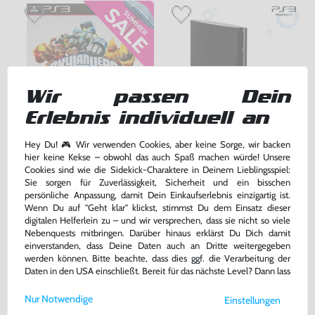
Wir passen Dein
Erlebnis individuell an
Hey Du! 🎮 Wir verwenden Cookies, aber keine Sorge, wir backen
Skylanders: Giants
Konsole Slim 160GB #schwarz +
hier keine Kekse – obwohl das auch Spaß machen würde! Unsere
Original Controller
Cookies sind wie die Sidekick-Charaktere in Deinem Lieblingsspiel:
nur Software, DE Version, mit OVP, gebraucht
gebraucht
Sie sorgen für Zuverlässigkeit, Sicherheit und ein bisschen
persönliche Anpassung, damit Dein Einkaufserlebnis einzigartig ist.
26,99 €
129,99 €
nur
nur
Wenn Du auf "Geht klar" klickst, stimmst Du dem Einsatz dieser
digitalen Helferlein zu – und wir versprechen, dass sie nicht so viele
Warenkorb
Warenkorb
Nebenquests mitbringen. Darüber hinaus erklärst Du Dich damit
einverstanden, dass Deine Daten auch an Dritte weitergegeben
werden können. Bitte beachte, dass dies ggf. die Verarbeitung der
Daten in den USA einschließt. Bereit für das nächste Level? Dann lass
uns gemeinsam weiterziehen! 🚀
Nur Notwendige
Einstellungen
Weitere Informationen zu den von uns verwendeten Cookies und