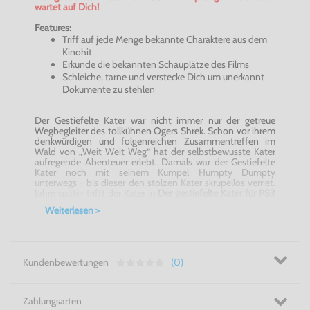
wartet auf Dich!
Features:
Triff auf jede Menge bekannte Charaktere aus dem
Kinohit
Erkunde die bekannten Schauplätze des Films
Schleiche, tarne und verstecke Dich um unerkannt
Dokumente zu stehlen
Der Gestiefelte Kater war nicht immer nur der getreue
Wegbegleiter des tollkühnen Ogers
Shrek
. Schon vor ihrem
denkwürdigen und folgenreichen Zusammentreffen im
Wald von „Weit Weit Weg“ hat der selbstbewusste Kater
aufregende Abenteuer erlebt. Damals war der Gestiefelte
Kater noch mit seinem Kumpel
Humpty
Dumpty
unterwegs - bis dieser den stolzen Kater skrupellos verriet.
Jahre später trifft der Kater in
Der gestiefelte Kater für PS3
wieder auf seinen ehemaligen besten Freund, der gerade
Weiterlesen >
dabei ist, mit der rassigen Kitty
Softpaws
einen
waghalsigen Plan auszuhecken: Sie wollen die Gans
stehlen, die goldene Eier legt. Das ist allerdings leichter
gesagt als getan, wie das widerwillig vereinte Trio Infernale
nur allzu schnell feststellen muss.
Kundenbewertungen
(0)
Der gestiefelte Kater für PS3
setzt die Handlung des Films
fort. Es liegt nun an Kitty und dem Kater San Ricardo
wieder aufzubauen und zum Schloss des Riesen
zurückzukehren. Auf dem Weg dorthin müssen sie goldene
Zahlungsarten
Eier und magische Bohnen einsammeln. Dabei gibt ihnen