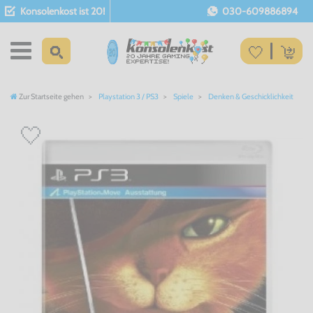
Konsolenkost ist 20!
030-609886894
Zur Startseite gehen
Playstation 3 / PS3
Spiele
Denken & Geschicklichkeit