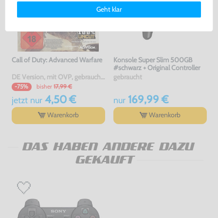
Deinen Rechten als Nutzer findest Du in unserer
Daten­schutz­
Geht klar
erklärung
und unserem
Impressum
.
Call of Duty: Advanced Warfare
Konsole Super Slim 500GB
#schwarz + Original Controller
DE Version, mit OVP, gebraucht, USK18
gebraucht
bisher
17,99 €
-75%
4,50 €
169,99 €
jetzt
nur
nur
Warenkorb
Warenkorb
DAS HABEN ANDERE DAZU
GEKAUFT