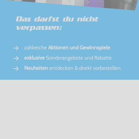
Das darfst du nicht
verpassen:
zahlreiche
Aktionen und Gewinnspiele
exklusive
Sonderangebote und Rabatte
Neuheiten
entdecken & direkt vorbestellen