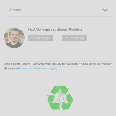
Humpty
Dumpty
in
Der gestiefelte Kater für
PS3
gelegentlich nützliche Hinweise.
Versand
Unerschrocken & super niedlich! - Der gestiefelte Kater für
PS3
Hast Du Fragen zu diesem Produkt?
Chris fragen
WhatsApp
Bitte beachte unsere Rücknahmeverpflichtung für Batterien / Akkus sowie die weiteren
Hinweise in
Hinweise zur Batterieentsorgung