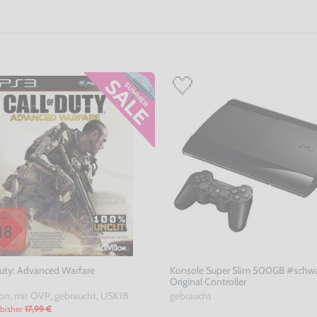
Duty: Advanced Warfare
Konsole Super Slim 500GB #schwa
Original Controller
on, mit OVP, gebraucht, USK18
gebraucht
bisher
17,99 €