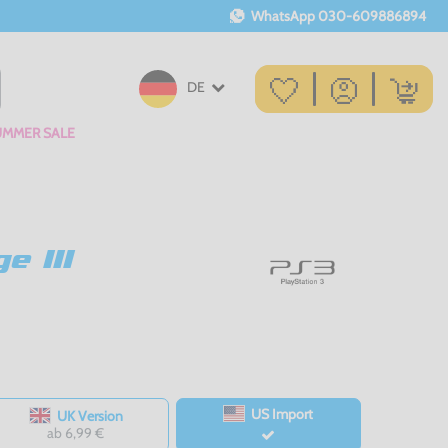
WhatsApp
030-609886894
DE
UMMER SALE
e III
US Import
UK Version
ab 6,99 €