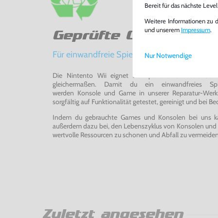
Bereit für das nächste Leve
Weitere Informationen zu 
und unserem
Impressum
.
Geprüfte Qualität
Für einwandfreie Spielerlebnisse
Nur Notwendige
Die Nintento Wii eignet sich perfekt für Retro-Ga
gleichermaßen. Damit du ein einwandfreies Spie
werden Konsole und Game in unserer Reparatur-Werks
sorgfältig auf Funktionalität getestet, gereinigt und bei Bed
Indem du gebrauchte Games und Konsolen bei uns kau
außerdem dazu bei, den Lebenszyklus von Konsolen und
wertvolle Ressourcen zu schonen und Abfall zu vermeiden
Zuletzt angesehen