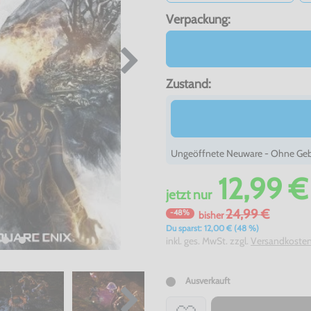
Verpackung:
Zustand:
Ungeöffnete Neuware - Ohne Gebr
12,99 €
jetzt
nur
24,99 €
-48%
bisher
Du sparst: 12,00 € (48 %)
inkl. ges. MwSt. zzgl.
Versandkoste
Ausverkauft