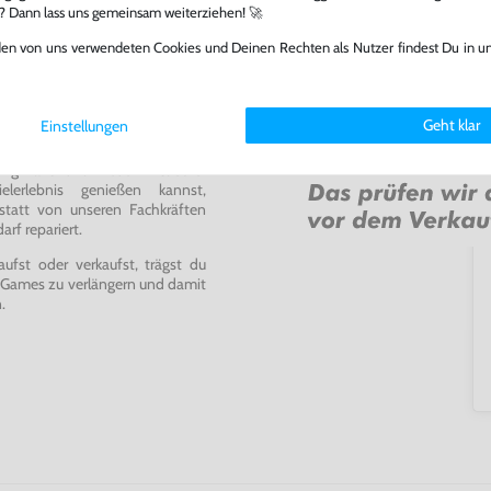
l? Dann lass uns gemeinsam weiterziehen! 🚀
den von uns verwendeten Cookies und Deinen Rechten als Nutzer findest Du in u
Geht klar
Einstellungen
ming-Fans und neue Entdecker
lerlebnis genießen kannst,
tatt von unseren Fachkräften
arf repariert.
fst oder verkaufst, trägst du
 Games zu verlängern und damit
.