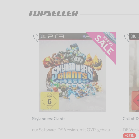
TOPSELLER
Skylanders: Giants
Call of 
nur Software, DE Version, mit OVP, gebraucht
DE Versi
-75%