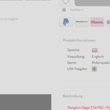
Kaufalarm
num o.ä. möglich)
Produktinformationen
Sprache:
Verpackung:
Englisch
Genre:
Rollenspiele
USK Freigabe:
Beschreibung
Dungeon
Siege 3 für PS3 - F