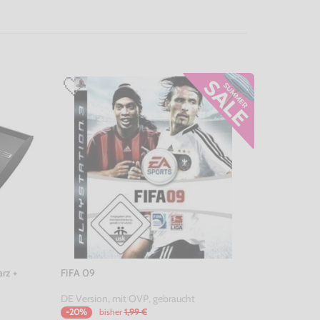
rz +
FIFA 09
DE Version, mit OVP, gebraucht
bisher
1,99 €
-20%