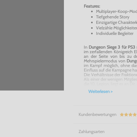
Features:
Multiplayer-Koop-Mo
Tiefgehende Story
Einzigartige Charakter
Vielzähle Möglichkeit
Individuelle Begleiter
In
Dungeon
Siege 3 für PS3
im zerfallenden Königreich E
an der Seite von bis zu d
Mehrspielermodus von
Dung
im Kampf möglich, ohne das
Einfluss auf die Kampagne ha
Die Verhältnisse der Fraktio
Als einer der wenigen Mitgli
die 10. Legion, liegt es an Di
und den Verfall
Ehbsin
die D
Weiterlesen >
Begleiter, reist Du durch d
Kombinationen aus helde
bedrohlichen Waffen gegen W
Dungeon
Siege 3 für 
tiefgehenden Rollenspiel
Kundenbewertungen
Möglichkeiten, ein umfassend
die nur Square
Enix
und Obsid
Kläre die Verhältnisse in Ehb!
Zahlungsarten