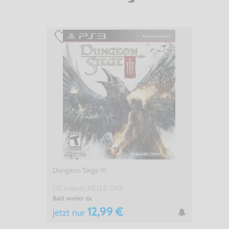
Dungeon Siege III
US Import, NEU & OVP
Bald wieder da
12,99 €
jetzt
nur