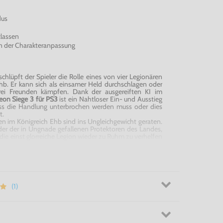
dus
klassen
en der Charakteranpassung
schlüpft der Spieler die Rolle eines von vier Legionären
hb. Er kann sich als einsamer Held durchschlagen oder
rei Freunden kämpfen. Dank der ausgereiften KI im
eon
Siege 3 für PS3
ist ein Nahtloser Ein- und Ausstieg
s die Handlung unterbrochen werden muss oder dies
t.
nen im Königreich Ehb sind ins Ungleichgewicht geraten.
eder der in Ungnade gefallenen Protektoren des Landes,
r, die einst glorreiche Legion wieder zu Ruhm zu verhelfen
unkelheit zu verhindern. Mit einer Gruppe einzigartiger
as in Aufruhr geratene Land Ehb und kämpfst gegen mit
nhaften Fähigkeiten, erschütternder Magie und
iderstand und Verbrechen der Einwohner und Bestien.
PS3
vereint nahtloses Action-Gameplay mit einem
-System und hält eine überwältigende Fülle an
(1)
es Multiplayer-Erlebnis und eine beeindruckende Story,
ian Entertainment schreiben können, bereit.
 -
Dungeon
Siege 3 für PS3