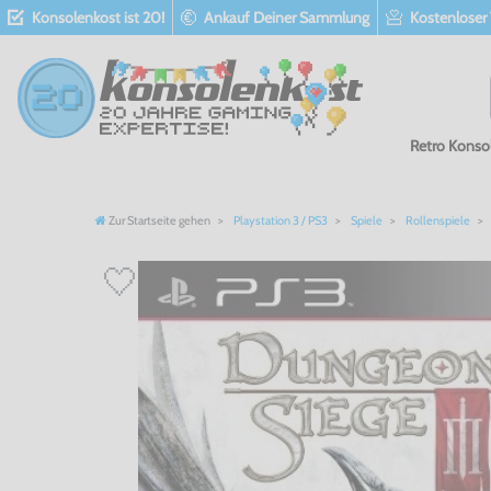
Konsolenkost ist 20!
Ankauf Deiner Sammlung
Kostenloser
Retro Konso
Zur Startseite gehen
Playstation 3 / PS3
Spiele
Rollenspiele