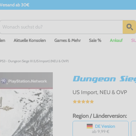
 Versand ab 30€
len
Aktuelle Konsolen
Games & Mehr
Sale %
Ankauf
S
PS3 - Dungeon Siege III (US Import) (NEU & OVP)
Dungeon Sieg
US Import, NEU & OVP
Region / Länderversion:
DE Version
ab 9,99 €