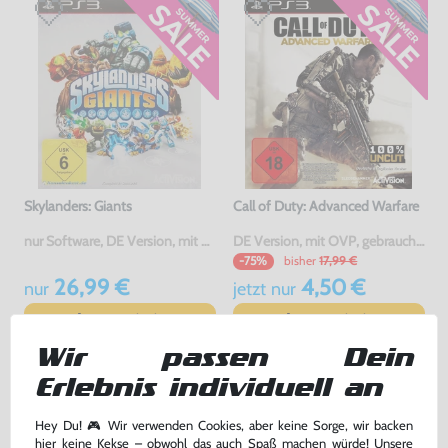
Skylanders: Giants
Call of Duty: Advanced Warfare
nur Software, DE Version, mit OVP, gebraucht
DE Version, mit OVP, gebraucht, USK18
bisher
17,99 €
-75%
26,99 €
4,50 €
nur
jetzt
nur
Warenkorb
Warenkorb
Wir passen Dein
Erlebnis individuell an
Hey Du! 🎮 Wir verwenden Cookies, aber keine Sorge, wir backen
hier keine Kekse – obwohl das auch Spaß machen würde! Unsere