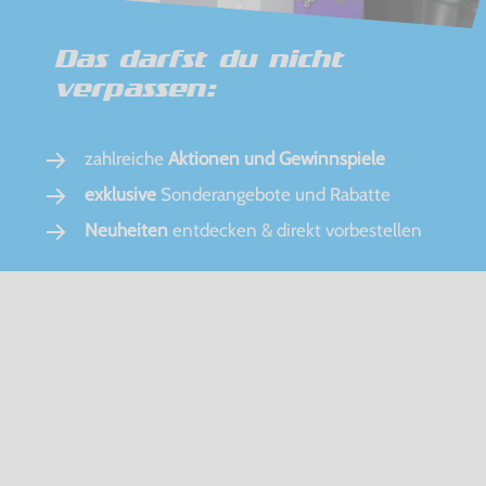
Das darfst du nicht
verpassen:
zahlreiche
Aktionen und Gewinnspiele
exklusive
Sonderangebote und Rabatte
Neuheiten
entdecken & direkt vorbestellen