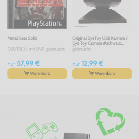
Metal Gear Solid
Original EyeToy USB Kamera /
Eye Toy Camera #schwarz
[Sony]
DEUTSCH, mit OVP, gebraucht
gebraucht
57,99 €
12,99 €
nur
nur
Warenkorb
Warenkorb