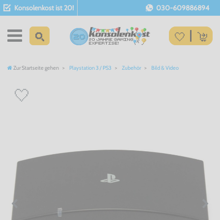
Konsolenkost ist 20!
030-609886894
Zur Startseite gehen
Playstation 3 / PS3
Zubehör
Bild & Video