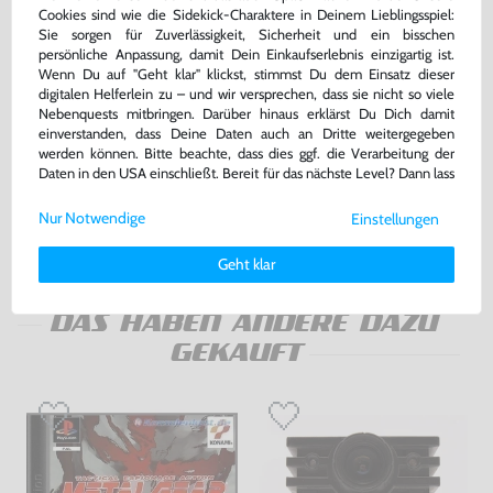
Cookies sind wie die Sidekick-Charaktere in Deinem Lieblingsspiel:
Sie sorgen für Zuverlässigkeit, Sicherheit und ein bisschen
persönliche Anpassung, damit Dein Einkaufserlebnis einzigartig ist.
Wenn Du auf "Geht klar" klickst, stimmst Du dem Einsatz dieser
digitalen Helferlein zu – und wir versprechen, dass sie nicht so viele
Nebenquests mitbringen. Darüber hinaus erklärst Du Dich damit
Konsole Super Slim 500GB
FIFA 09
einverstanden, dass Deine Daten auch an Dritte weitergegeben
#schwarz + Original Controller
werden können. Bitte beachte, dass dies ggf. die Verarbeitung der
gebraucht
DE Version, mit OVP, gebraucht
Daten in den USA einschließt. Bereit für das nächste Level? Dann lass
bisher
1,99 €
-20%
uns gemeinsam weiterziehen! 🚀
169,99 €
1,59 €
nur
jetzt
nur
Nur Notwendige
Einstellungen
Weitere Informationen zu den von uns verwendeten Cookies und
Deinen Rechten als Nutzer findest Du in unserer
Daten­schutz­
Warenkorb
Warenkorb
Geht klar
erklärung
und unserem
Impressum
.
DAS HABEN ANDERE DAZU
GEKAUFT