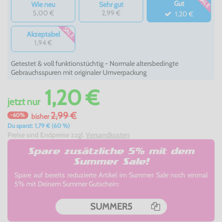
SALE
Gut
Wie neu
Sehr gut
5,00 €
2,99 €
1,20 €
SALE
Akzeptabel
1,94 €
Getestet & voll funktionstüchtig - Normale altersbedingte
Gebrauchsspuren mit originaler Umverpackung
1,20 €
jetzt
nur
2,99 €
-60%
bisher
Du sparst: 1,79 € (60 %)
Preise sind Endpreise zzgl.
Versandkosten
Spare zusätzliche 5% mit dem
Summer Sale!
Spare auf bereits reduzierte Artikel im Summer Sale noch einmal
5% mit Deinem Summer Gutschein:
SUMMER5