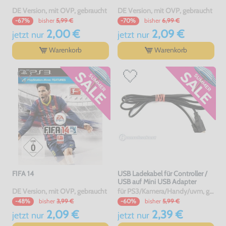
DE Version, mit OVP, gebraucht
DE Version, mit OVP, gebraucht
bisher
5,99 €
bisher
6,99 €
-67%
-70%
2,00 €
2,09 €
jetzt
nur
jetzt
nur
Warenkorb
Warenkorb
FIFA 14
USB Ladekabel für Controller /
USB auf Mini USB Adapter
DE Version, mit OVP, gebraucht
für PS3/Kamera/Handy/uvm, gebraucht
bisher
3,99 €
bisher
5,99 €
-48%
-60%
2,09 €
2,39 €
jetzt
nur
jetzt
nur