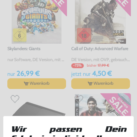
Skylanders: Giants
Call of Duty: Advanced Warfare
nur Software, DE Version, mit OVP, gebraucht
DE Version, mit OVP, gebraucht, USK18
bisher
17,99 €
-75%
26,99 €
4,50 €
nur
jetzt
nur
Warenkorb
Warenkorb
Wir passen Dein