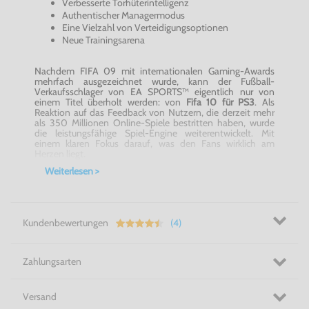
Verbesserte Torhüterintelligenz
Authentischer Managermodus
Eine Vielzahl von
Verteidigungsoptionen
Neue Trainingsarena
Nachdem FIFA 09 mit internationalen
Gaming-Awards
mehrfach ausgezeichnet wurde, kann der Fußball-
Verkaufsschlager von EA SPORTS™ eigentlich nur von
einem Titel überholt werden: von
Fifa 10 für PS3
. Als
Reaktion auf das Feedback von Nutzern, die derzeit mehr
als 350 Millionen Online-Spiele bestritten haben, wurde
die leistungsfähige
Spiel-Engine
weiterentwickelt. Mit
einem klaren Fokus darauf, was den Fans wirklich am
Herzen liegt.
Weiterlesen >
Fifa 10 für PS3
bietet grundlegende Verbesserungen am
Gameplay, besonders in den Bereichen Reaktionsfähigkeit
und Intelligenz. Hinzu kommt ein erweiterter
Managermodus mit mehr als 50 Verbesserungen. Hiermit
setzt
Fifa 10 für PS3
als Fußballsimulation neue Standards
Kundenbewertungen
(4)
bei der Authentizität und ist auch in
puncto
Innovation
und Gameplay der Maßstab.
Auf dem Spielfeld wurden entscheidende Punkte beim
Zahlungsarten
Gameplay optimiert, so dass
Fifa 10 für PS3
mit
ausgeklügelterer Ballkontrolle und körperlicher Interaktion
die echte Fußballwelt widerspiegelt. Im Angriff
Versand
interpretieren die Spieler den Raum effektiver, richten ihre