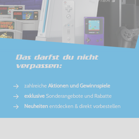
Das darfst du nicht
verpassen:
zahlreiche
Aktionen und Gewinnspiele
exklusive
Sonderangebote und Rabatte
Neuheiten
entdecken & direkt vorbestellen