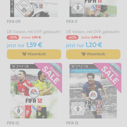
FIFA 09
FIFA 11
DE Version, mit OVP, gebraucht
DE Version, mit OVP, gebraucht
bisher
1,99 €
bisher
2,99 €
-20%
-60%
1,59 €
1,20 €
jetzt
nur
jetzt
nur
Warenkorb
Warenkorb
FIFA 12
FIFA 13