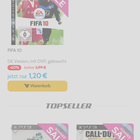
FIFA 10
DE Version, mit OVP, gebraucht
bisher
2,99 €
-60%
1,20 €
jetzt
nur
Warenkorb
TOPSELLER