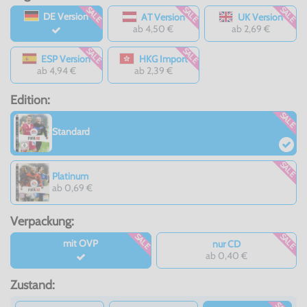
SALE
SALE
SALE
DE Version
AT Version
UK Version
ab 4,50 €
ab 2,69 €
SALE
SALE
ESP Version
HKG Import
ab 4,94 €
ab 2,39 €
Edition:
SALE
Standard
SALE
Platinum
ab 0,69 €
Verpackung:
SALE
SALE
mit OVP
nur CD
ab 0,40 €
Zustand: