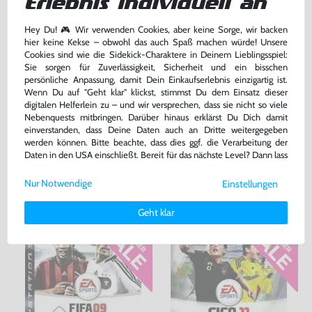
Erlebnis individuell an
Hey Du! 🎮 Wir verwenden Cookies, aber keine Sorge, wir backen
hier keine Kekse – obwohl das auch Spaß machen würde! Unsere
Konsole Super Slim 500GB
FIFA 09
Cookies sind wie die Sidekick-Charaktere in Deinem Lieblingsspiel:
#schwarz + Original Controller
Sie sorgen für Zuverlässigkeit, Sicherheit und ein bisschen
gebraucht
DE Version, mit OVP, gebraucht
persönliche Anpassung, damit Dein Einkaufserlebnis einzigartig ist.
bisher
1,99 €
-20%
Wenn Du auf "Geht klar" klickst, stimmst Du dem Einsatz dieser
169,99 €
1,59 €
nur
jetzt
nur
digitalen Helferlein zu – und wir versprechen, dass sie nicht so viele
Nebenquests mitbringen. Darüber hinaus erklärst Du Dich damit
Warenkorb
Warenkorb
einverstanden, dass Deine Daten auch an Dritte weitergegeben
werden können. Bitte beachte, dass dies ggf. die Verarbeitung der
Daten in den USA einschließt. Bereit für das nächste Level? Dann lass
uns gemeinsam weiterziehen! 🚀
DAS HABEN ANDERE DAZU
Nur Notwendige
Einstellungen
GEKAUFT
Weitere Informationen zu den von uns verwendeten Cookies und
Deinen Rechten als Nutzer findest Du in unserer
Daten­schutz­
Geht klar
erklärung
und unserem
Impressum
.