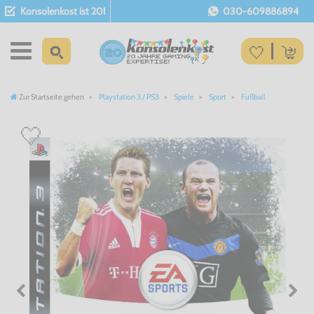
Konsolenkost ist 20!
030-609886894
Zur Startseite gehen
Playstation 3 / PS3
Spiele
Sport
Fußball