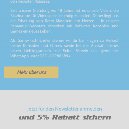
den neuesten Releases.
Seit unserer Gründung vor 18 Jahren ist es unsere Vision, die
Faszination für Videospiele lebendig zu halten. Daher liegt uns
die Erhaltung von Retro-Klassikern am Herzen – in unserer
Reparatur-Werkstatt schenken wir defekten Konsolen und
Games ein neues Leben.
Als Game-Fachhändler stehen wir dir bei Fragen zu Verkauf
deiner Konsolen und Games sowie bei der Auswahl deines
neuen Lieblingsartikels zur Seite. Schreib uns gerne bei
WhatsApp unter 030-609886894.
Mehr über uns
Jetzt für den Newsletter anmelden
und 5% Rabatt sichern