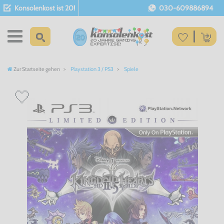
Konsolenkost ist 20!
030-609886894
Zur Startseite gehen
Playstation 3 / PS3
Spiele