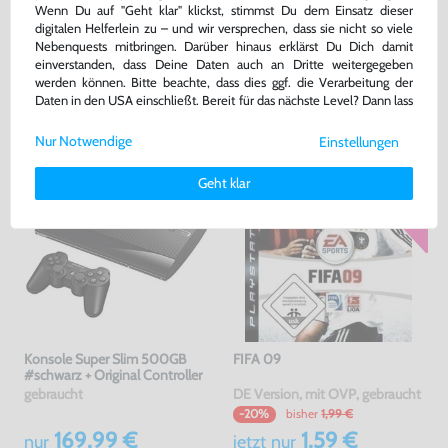
Skylanders: Giants
Call of Duty: Advanced Warfare
Wenn Du auf "Geht klar" klickst, stimmst Du dem Einsatz dieser
digitalen Helferlein zu – und wir versprechen, dass sie nicht so viele
nur Software, DE Version, mit OVP, gebraucht
DE Version, mit OVP, gebraucht, USK18
Nebenquests mitbringen. Darüber hinaus erklärst Du Dich damit
bisher
17,99 €
-75%
einverstanden, dass Deine Daten auch an Dritte weitergegeben
26,99 €
4,50 €
nur
jetzt
nur
werden können. Bitte beachte, dass dies ggf. die Verarbeitung der
Daten in den USA einschließt. Bereit für das nächste Level? Dann lass
Warenkorb
Warenkorb
uns gemeinsam weiterziehen! 🚀
Nur Notwendige
Einstellungen
Weitere Informationen zu den von uns verwendeten Cookies und
Deinen Rechten als Nutzer findest Du in unserer
Daten­schutz­
Geht klar
erklärung
und unserem
Impressum
.
Konsole Super Slim 500GB
FIFA 09
#schwarz + Original Controller
gebraucht
DE Version, mit OVP, gebraucht
bisher
1,99 €
-20%
169,99 €
1,59 €
nur
jetzt
nur