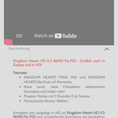
Beschreibung
Kingdom
Hearts
HD II.5
ReMIX
für PS3 - Endlich auch in
Europa und in HD!
Features:
KINGDOM
HEARTS
FINAL MIX und KINGDOM
HEARTS
Re:Chain of Memories
Neue Level, neue Charaktere, verbessertes
Gameplay und vieles mehr
Theater-Modus mit 3 Stunden
Cut-Scenes
Fantastische Disney-Welten
Komplett neu aufgelegt in HD, ist
Kingdom
Hearts
HD II.5
ReMIX
für PS3
eine
umwerfende
Sammlung der bejubelten