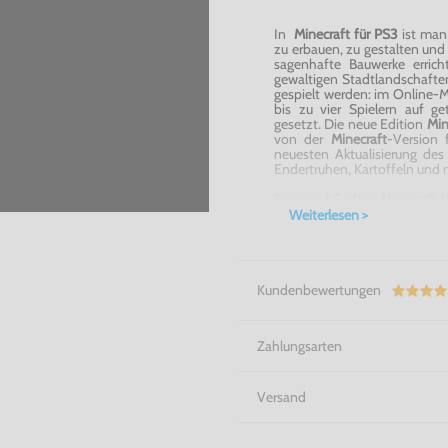
In
Minecraft
für PS3
ist man 
zu erbauen, zu gestalten un
sagenhafte Bauwerke erric
gewaltigen Stadtlandschafte
gespielt werden: im Online-Mu
bis zu vier Spielern auf ge
gesetzt. Die neue Edition
Min
von der
Minecraft
-Version
f
neuesten Aktualisierung des 
Endertruhen
, Kartoffeln und 
Baue und
Crafte
-
Minecraft
f
Weiterlesen >
Kundenbewertungen
Zahlungsarten
Versand