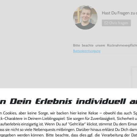
Hast Du Fragen zu 
Chris fragen
Bitte beachte unsere Rücknahmeverpflich
Batterieentsorgung
n Dein Erlebnis individuell a
 Cookies, aber keine Sorge, wir backen hier keine Kekse – obwohl das auch 
ck-Charaktere in Deinem Lieblingsspiel: Sie sorgen für Zuverlässigkeit, Sicherheit 
ufserlebnis einzigartig ist. Wenn Du auf "Geht klar" klickst, stimmst Du dem Einsatz
ass sie nicht so viele Nebenquests mitbringen. Darüber hinaus erklärst Du Dich dam
rgegeben werden können. Bitte beachte, dass dies ggf. die Verarbeitung der Da