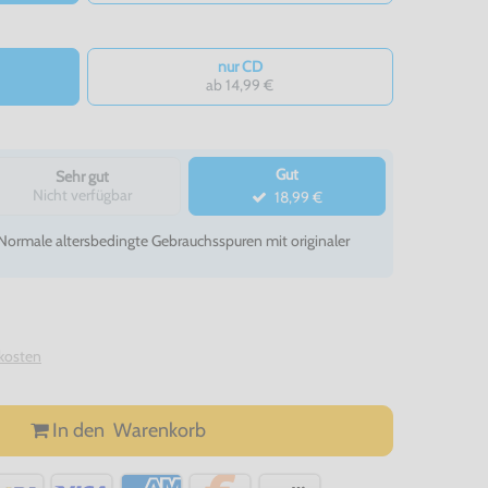
nur CD
ab 14,99 €
Gut
Sehr gut
Nicht verfügbar
18,99 €
- Normale altersbedingte Gebrauchsspuren mit originaler
kosten
In den
Warenkorb