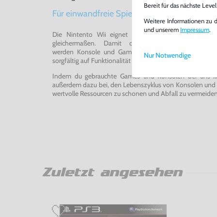
Bereit für das nächste Leve
Für einwandfreie Spielerlebnisse
Weitere Informationen zu 
und unserem
Impressum
.
Die Nintento Wii eignet sich perfekt für Retro-Ga
gleichermaßen. Damit du ein einwandfreies Spie
werden Konsole und Game in unserer Reparatur-Werks
Nur Notwendige
sorgfältig auf Funktionalität getestet, gereinigt und bei Bed
Indem du gebrauchte Games und Konsolen bei uns kau
außerdem dazu bei, den Lebenszyklus von Konsolen und
wertvolle Ressourcen zu schonen und Abfall zu vermeiden
Zuletzt angesehen