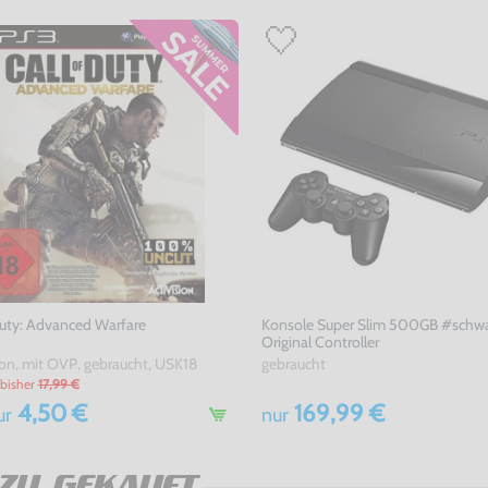
Duty: Advanced Warfare
Konsole Super Slim 500GB #schwa
Original Controller
on, mit OVP, gebraucht, USK18
gebraucht
bisher
17,99 €
4,50 €
169,99 €
ur
nur
ZU GEKAUFT