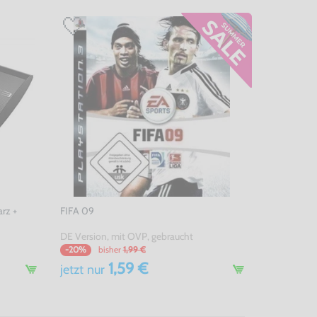
rz +
FIFA 09
DE Version, mit OVP, gebraucht
bisher
1,99 €
-20%
1,59 €
jetzt
nur