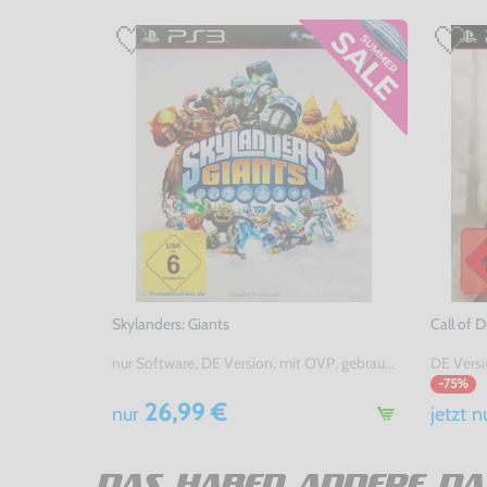
Skylanders: Giants
Call of 
nur Software, DE Version, mit OVP, gebraucht
DE Versi
-75%
26,99 €
nur
jetzt
n
DAS HABEN ANDERE DA