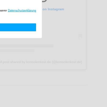
View this post on Instagram
nserer
Daten­schutz­erklärung
A post shared by konsolenkost.de (@konsolenkost.de)