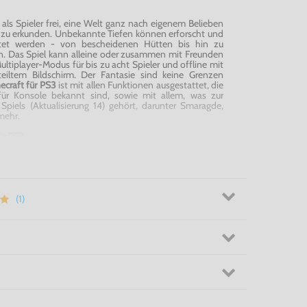
als Spieler frei, eine Welt ganz nach eigenem Belieben
d zu erkunden. Unbekannte Tiefen können erforscht und
htet werden - von bescheidenen Hütten bis hin zu
n. Das Spiel kann alleine oder zusammen mit Freunden
ltiplayer-Modus für bis zu acht Spieler und offline mit
teiltem Bildschirm. Der Fantasie sind keine Grenzen
ecraft
für PS3
ist mit allen Funktionen ausgestattet, die
ür Konsole bekannt sind, sowie mit allem, was zur
Spiels (Aktualisierung 14) gehört, darunter Smaragde,
mehr.
ür PS3
(1)