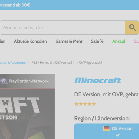
 Versand ab 30€
len
Aktuelle Konsolen
Games & Mehr
Sale %
Ankauf
S
ction & Adventure
PS3 - Minecraft (DE Version) (mit OVP) (gebraucht)
Minecraft
DE Version, mit OVP, gebra
Region / Länderversion:
DE Version