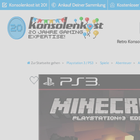
Konsolenkost ist 20!
Ankauf Deiner Sammlung
Kostenloser
Retro Konso
Zur Startseite gehen
Playstation 3 / PS3
Spiele
Abenteuer
A