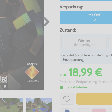
Verpackung:
mit OVP
Zustand:
Wie neu
Nicht verfügbar
Getestet & voll funktionstüchtig 
Umverpackung
18,99 €
nur
Preise sind Endpreise zzgl.
Versand
Sofort lieferbar