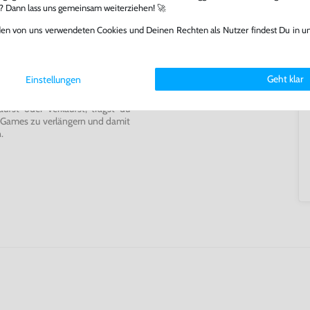
l? Dann lass uns gemeinsam weiterziehen! 🚀
den von uns verwendeten Cookies und Deinen Rechten als Nutzer findest Du in u
ming-Fans und neue Entdecker
lerlebnis genießen kannst,
tatt von unseren Fachkräften
Geht klar
Einstellungen
arf repariert.
fst oder verkaufst, trägst du
 Games zu verlängern und damit
.