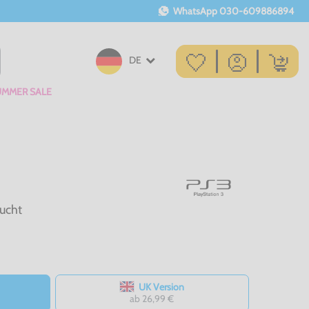
WhatsApp
030-609886894
DE
UMMER SALE
ucht
UK Version
ab 26,99 €